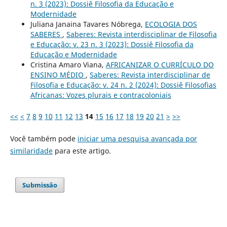
n. 3 (2023): Dossiê Filosofia da Educação e
Modernidade
Juliana Janaina Tavares Nóbrega,
ECOLOGIA DOS
SABERES
,
Saberes: Revista interdisciplinar de Filosofia
e Educação: v. 23 n. 3 (2023): Dossiê Filosofia da
Educação e Modernidade
Cristina Amaro Viana,
AFRICANIZAR O CURRÍCULO DO
ENSINO MÉDIO
,
Saberes: Revista interdisciplinar de
Filosofia e Educação: v. 24 n. 2 (2024): Dossiê Filosofias
Africanas: Vozes plurais e contracoloniais
<<
<
7
8
9
10
11
12
13
14
15
16
17
18
19
20
21
>
>>
Você também pode
iniciar uma pesquisa avançada por
similaridade
para este artigo.
Submissão