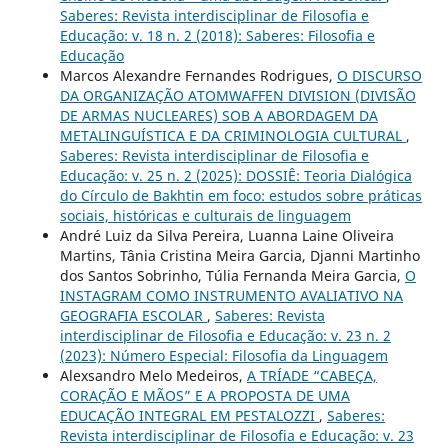
Saberes: Revista interdisciplinar de Filosofia e
Educação: v. 18 n. 2 (2018): Saberes: Filosofia e
Educação
Marcos Alexandre Fernandes Rodrigues,
O DISCURSO
DA ORGANIZAÇÃO ATOMWAFFEN DIVISION (DIVISÃO
DE ARMAS NUCLEARES) SOB A ABORDAGEM DA
METALINGUÍSTICA E DA CRIMINOLOGIA CULTURAL
,
Saberes: Revista interdisciplinar de Filosofia e
Educação: v. 25 n. 2 (2025): DOSSIÊ: Teoria Dialógica
do Círculo de Bakhtin em foco: estudos sobre práticas
sociais, históricas e culturais de linguagem
André Luiz da Silva Pereira, Luanna Laine Oliveira
Martins, Tânia Cristina Meira Garcia, Djanni Martinho
dos Santos Sobrinho, Túlia Fernanda Meira Garcia,
O
INSTAGRAM COMO INSTRUMENTO AVALIATIVO NA
GEOGRAFIA ESCOLAR
,
Saberes: Revista
interdisciplinar de Filosofia e Educação: v. 23 n. 2
(2023): Número Especial: Filosofia da Linguagem
Alexsandro Melo Medeiros,
A TRÍADE “CABEÇA,
CORAÇÃO E MÃOS” E A PROPOSTA DE UMA
EDUCAÇÃO INTEGRAL EM PESTALOZZI
,
Saberes:
Revista interdisciplinar de Filosofia e Educação: v. 23