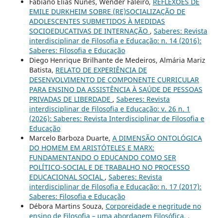
Fabiano Elias Nunes, Wender Faleiro,
REFLEXÕES DE
EMILE DURKHEIM SOBRE (RE)SOCIALIZAÇÃO DE
ADOLESCENTES SUBMETIDOS À MEDIDAS
SOCIOEDUCATIVAS DE INTERNAÇÃO
,
Saberes: Revista
interdisciplinar de Filosofia e Educação: n. 14 (2016):
Saberes: Filosofia e Educação
Diego Henrique Brilhante de Medeiros, Almária Mariz
Batista,
RELATO DE EXPERIÊNCIA DE
DESENVOLVIMENTO DE COMPONENTE CURRICULAR
PARA ENSINO DA ASSISTÊNCIA À SAÚDE DE PESSOAS
PRIVADAS DE LIBERDADE
,
Saberes: Revista
interdisciplinar de Filosofia e Educação: v. 26 n. 1
(2026): Saberes: Revista Interdisciplinar de Filosofia e
Educação
Marcelo Barboza Duarte,
A DIMENSÃO ONTOLÓGICA
DO HOMEM EM ARISTÓTELES E MARX:
FUNDAMENTANDO O EDUCANDO COMO SER
POLÍTICO-SOCIAL E DE TRABALHO NO PROCESSO
EDUCACIONAL SOCIAL
,
Saberes: Revista
interdisciplinar de Filosofia e Educação: n. 17 (2017):
Saberes: Filosofia e Educação
Débora Martins Souza,
Corporeidade e negritude no
ensino de Filosofia – uma abordagem Filosófica.
,