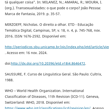
tá qualquer coisa”. In: MILANEZ, N.; AMARAL, R.; MOURA, I.
(org.). Transexualidades: o que pode o corpo? João Pessoa:
Marca de Fantasia, 2019. p. 35-57.
MIRZOEFF, Nicholas. O direito a olhar. ETD - Educação
Temática Digital, Campinas, SP, v. 18, n. 4, p. 745-768, nov.
2016. ISSN 1676-2592. Disponível em:
http://periodicos.sbu.unicamp.br/ojs/index.php/etd/article/vi
. Acesso em: 16 nov. 2024.
doi:
http://dx.doi.org/10.20396/etd.v18i4.8646472
.
SAUSSURE, F. Curso de Linguística Geral. São Paulo: Cultrix,
1988.
WHO – World Health Organization. International
Classification of Diseases, 11th Revision (ICD-11). Geneva,
Switzerland: WHO, 2018. Disponível em:
https://www.who.int/classifications/icd/revision/en/
. Acesso