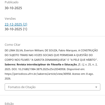
Publicado
30-10-2025
Versões
22-12-2025 (2)
30-10-2025 (1)
Como Citar
DE LIMA SILVA, Everton William; DE SOUZA, Fabio Marques. A CONSTRUÇÃO
DO SUJEITO TRANS NAS VOZES SOCIAIS QUE PERMEIAM A QUESTÃO DO
CORPO NOS FILMES “A GAROTA DINAMARQUESA” E “A PELE QUE HÁBITO”.
Saberes: Revista interdisciplinar de Filosofia e Educação
,
[S. l.]
, v. 25, n. 2,
2025. DOI: 10.21680/1984-3879.2025v25n2ID40958. Disponível em:
https://periodicos.ufrn.br/saberes/article/view/40958. Acesso em: 8 ago.
2026.
Fomatos de Citação
Edição