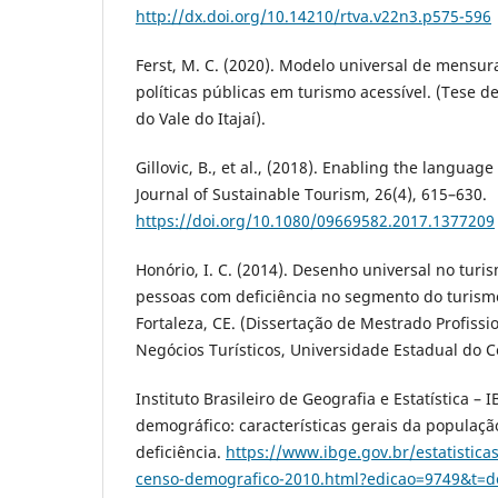
http://dx.doi.org/10.14210/rtva.v22n3.p575-596
Ferst, M. C. (2020). Modelo universal de mensur
políticas públicas em turismo acessível. (Tese 
do Vale do Itajaí).
Gillovic, B., et al., (2018). Enabling the language
Journal of Sustainable Tourism, 26(4), 615–630.
https://doi.org/10.1080/09669582.2017.1377209
Honório, I. C. (2014). Desenho universal no turi
pessoas com deficiência no segmento do turism
Fortaleza, CE. (Dissertação de Mestrado Profiss
Negócios Turísticos, Universidade Estadual do C
Instituto Brasileiro de Geografia e Estatística – 
demográfico: características gerais da populaçã
deficiência.
https://www.ibge.gov.br/estatistica
censo-demografico-2010.html?edicao=9749&t=d