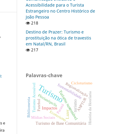
Acessibilidade para o Turista
Estrangeiro no Centro Histórico de
João Pessoa
218
Destino de Prazer: Turismo e
o
prostituição na ótica de travestis
em Natal/RN, Brasil
217
a
Palavras-chave
-
Cicloturismo
Regionalização
Sustentabilidade
Turismo Acessível
Turismo
Turismo sustentável
História da Hotelaria
Florianópolis
ANPTUR
Bibliometria
Futebol
turismo
Paraná
Impactos
:
Lazer
Ecoturismo
Mídias Sociais
s e
Turismo de Base Comunitária
ira