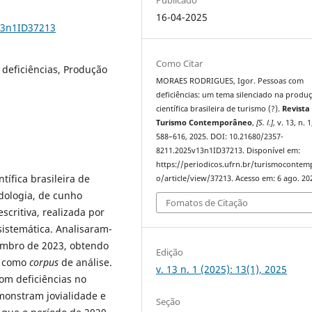
16-04-2025
13n1ID37213
Como Citar
 deficiências, Produção
MORAES RODRIGUES, Igor. Pessoas com
deficiências: um tema silenciado na produ
científica brasileira de turismo (?).
Revista
Turismo Contemporâneo
,
[S. l.]
, v. 13, n. 1
588–616, 2025. DOI: 10.21680/2357-
8211.2025v13n1ID37213. Disponível em:
https://periodicos.ufrn.br/turismoconte
tífica brasileira de
o/article/view/37213. Acesso em: 6 ago. 20
dologia, de cunho
Fomatos de Citação
escritiva, realizada por
sistemática. Analisaram-
zembro de 2023, obtendo
Edição
s como
corpus
de análise.
v. 13 n. 1 (2025): 13(1), 2025
om deficiências no
monstram jovialidade e
Seção