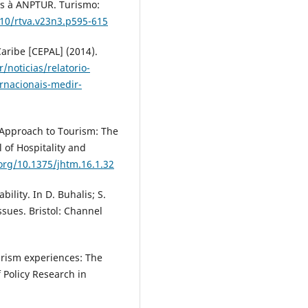
os à ANPTUR. Turismo:
210/rtva.v23n3.p595-615
aribe [CEPAL] (2014).
/noticias/relatorio-
rnacionais-medir-
fe Approach to Tourism: The
 of Hospitality and
.org/10.1375/jhtm.16.1.32
bility. In D. Buhalis; S.
ssues. Bristol: Channel
ourism experiences: The
f Policy Research in