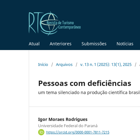
Atual
Anteriores
Submissões
Notícias
Início
/
Arquivos
/
v. 13 n. 1 (2025): 13(1), 2025
/
Pessoas com deficiências
um tema silenciado na produção científica brasil
Igor Moraes Rodrigues
Universidade Federal do Paraná
https://orcid.org/0000-0001-7811-7215