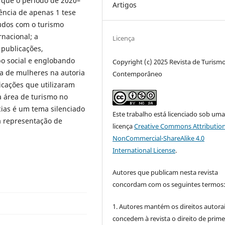
 que o período de 2020–
Artigos
ência de apenas 1 tese
tudos com o turismo
rnacional; a
Licença
 publicações,
o social e englobando
Copyright (c) 2025 Revista de Turism
a de mulheres na autoria
Contemporâneo
icações que utilizaram
a área de turismo no
cias é um tema silenciado
Este trabalho está licenciado sob um
la representação de
licença
Creative Commons Attribution
NonCommercial-ShareAlike 4.0
International License
.
Autores que publicam nesta revista
concordam com os seguintes termos
1. Autores mantém os direitos autorai
concedem à revista o direito de prime