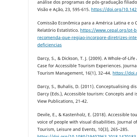
análise dos programas de pós-graduação filiad
Visão e Ação, 23, 595-615.
https://doi.org/10.14
Comissão Econômica para a América Latina e o C
Relatório Estatístico.
https://www.cepal.org/pt-br
recomenda-que-regiao-incorpore-diretrizes-inte
deficiencias
Darcy, S., & Dickson, T. J. (2009). A Whole-of-Li
Case for Accessible Tourism Experiences. Journal
Tourism Management, 16(1), 32–44.
https://doi
Darcy, S., Buhalis, D. (2011). Conceptualising disa
Darcy (Eds.), Accessible tourism: Concepts and i
View Publications, 21-42.
Devile, E., & Kastenholz, E. (2018). Accessible t
voice of people with visual disabilities. Journal o
Tourism, Leisure and Events, 10(3), 265–285.
https://doi.org/10.1080/19407963.2018.1470183