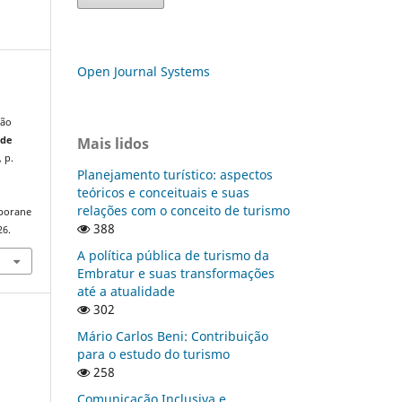
Open Journal Systems
ção
Mais lidos
 de
, p.
Planejamento turístico: aspectos
teóricos e conceituais e suas
relações com o conceito de turismo
mporane
388
26.
A política pública de turismo da
Embratur e suas transformações
até a atualidade
302
Mário Carlos Beni: Contribuição
para o estudo do turismo
258
Comunicação Inclusiva e