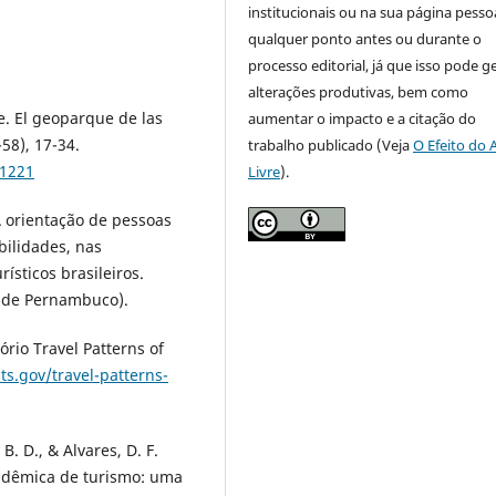
institucionais ou na sua página pessoa
qualquer ponto antes ou durante o
processo editorial, já que isso pode g
alterações produtivas, bem como
le. El geoparque de las
aumentar o impacto e a citação do
-58), 17-34.
trabalho publicado (Veja
O Efeito do 
91221
Livre
).
A orientação de pessoas
bilidades, nas
rísticos brasileiros.
l de Pernambuco).
ório Travel Patterns of
ts.gov/travel-patterns-
B. D., & Alvares, D. F.
cadêmica de turismo: uma