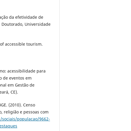
ação da efetividade de
de Doutorado, Universidade
 of accessible tourism.
smo: acessibilidade para
o de eventos em
ional em Gestão de
eará, CE).
IBGE. (2010). Censo
o, religião e pessoas com
s/sociais/populacao/9662-
estaques