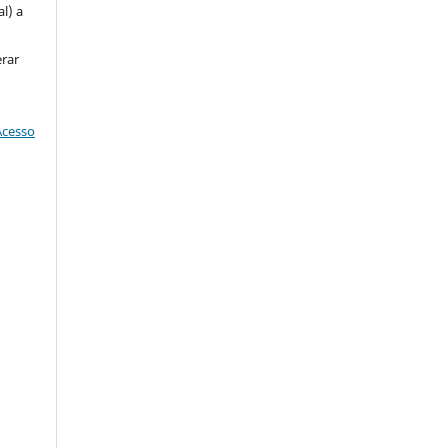
l) a
erar
Acesso