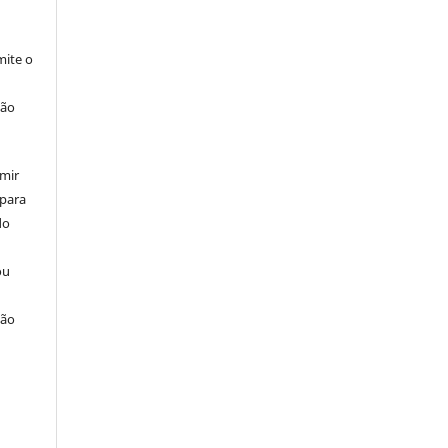
ite o
ção
umir
 para
do
ou
ção
u