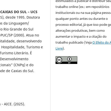
estimulados a publicar e distribuir se
trabalho online (ex.: em repositórios
CAXIAS DO SUL – UCS
institucionais ou na sua página pessoa
CS), desde 1995. Doutora
qualquer ponto antes ou durante o
dos da Linguagem/
processo editorial, já que isso pode g
do Rio Grande do Sul
alterações produtivas, bem como
PUC/SP (2000). Atua no
aumentar o impacto e a citação do
talidade, desenvolvendo
trabalho publicado (Veja
O Efeito do 
 Hospitalidade, Turismo e
Livre
).
urismo Literário. É
 Desenvolvimento
ionais” (CNPq) e do
de de Caxias do Sul.
- AICE. (2025).