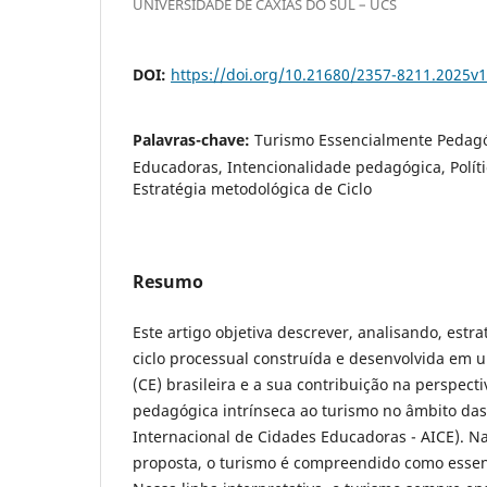
UNIVERSIDADE DE CAXIAS DO SUL – UCS
DOI:
https://doi.org/10.21680/2357-8211.2025v
Palavras-chave:
Turismo Essencialmente Pedagó
Educadoras, Intencionalidade pedagógica, Políti
Estratégia metodológica de Ciclo
Resumo
Este artigo objetiva descrever, analisando, estr
ciclo processual construída e desenvolvida em
(CE) brasileira e a sua contribuição na perspec
pedagógica intrínseca ao turismo no âmbito das
Internacional de Cidades Educadoras - AICE). N
proposta, o turismo é compreendido como esse