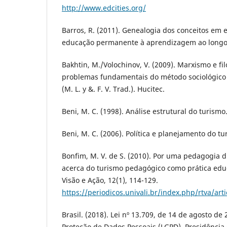
http://www.edcities.org/
Barros, R. (2011). Genealogia dos conceitos em 
educação permanente à aprendizagem ao longo d
Bakhtin, M./Volochinov, V. (2009). Marxismo e fi
problemas fundamentais do método sociológico 
(M. L. y &. F. V. Trad.). Hucitec.
Beni, M. C. (1998). Análise estrutural do turismo
Beni, M. C. (2006). Política e planejamento do tu
Bonfim, M. V. de S. (2010). Por uma pedagogia d
acerca do turismo pedagógico como prática educ
Visão e Ação, 12(1), 114-129.
https://periodicos.univali.br/index.php/rtva/art
Brasil. (2018). Lei nº 13.709, de 14 de agosto de 
Proteção de Dados Pessoais (LGPD). Presidência