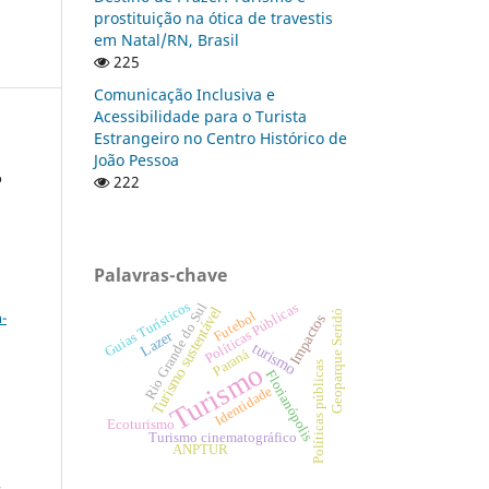
prostituição na ótica de travestis
em Natal/RN, Brasil
225
Comunicação Inclusiva e
Acessibilidade para o Turista
Estrangeiro no Centro Histórico de
João Pessoa
o
222
Palavras-chave
a
Guias Turísticos
Políticas Públicas
Rio Grande do Sul
Turismo sustentável
Geoparque Seridó
-
Futebol
Impactos
Lazer
turismo
Paraná
Turismo
Políticas públicas
Florianópolis
Identidade
Ecoturismo
Turismo cinematográfico
:
ANPTUR