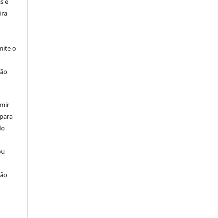
s e
ira
ite o
ção
umir
 para
do
ou
ção