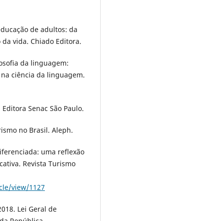
educação de adultos: da
a vida. Chiado Editora.
losofia da linguagem:
na ciência da linguagem.
. Editora Senac São Paulo.
rismo no Brasil. Aleph.
iferenciada: uma reflexão
ativa. Revista Turismo
icle/view/1127
2018. Lei Geral de
 da República.