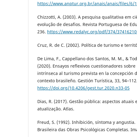
https://www.anptur.org.br/anais/anais/files/6/
Chizzotti, A. (2003). A pesquisa qualitativa em c
evolução de desafios. Revista Portuguesa de Edu
236.
https://www.redalyc.org/pdf/374/37416210
Cruz, R. de C. (2002). Política de turismo e territ
De Lima, F., Cappellano dos Santos, M. M., & Tode
(2020). Ensayos reflexivos cuestionadores sobr
intrínseca al turismo prevista en la concepción
contexto brasileño. Gestión Turística, 33, 94–112
https://doi.org/10.4206/gest.tur.2020.n33-05
Dias, R. (2017). Gestão pública: aspectos atuais 
atualização. Atlas.
Freud, S. (1992). Inhibición, síntoma y angustia
Brasileira das Obras Psicológicas Completas. Ima