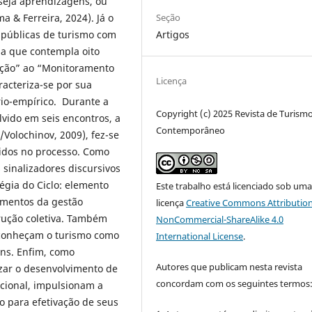
nseja aprendizagens, ou
Seção
a & Ferreira, 2024). Já o
Artigos
s públicas de turismo com
a que contempla oito
ação” ao “Monitoramento
Licença
racteriza-se por sua
rio-empírico. Durante a
Copyright (c) 2025 Revista de Turism
lvido em seis encontros, a
Contemporâneo
/Volochinov, 2009), fez-se
vidos no processo. Como
s sinalizadores discursivos
tégia do Ciclo: elemento
Este trabalho está licenciado sob um
egmentos da gestão
licença
Creative Commons Attribution
trução coletiva. Também
NonCommercial-ShareAlike 4.0
reconheçam o turismo como
International License
.
ns. Enfim, como
Autores que publicam nesta revista
izar o desenvolvimento de
concordam com os seguintes termos
ncional, impulsionam a
do para efetivação de seus