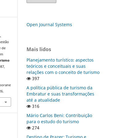
Open Journal Systems
,
Gestão
Mais lidos
e de
em
Planejamento turístico: aspectos
urismo
teóricos e conceituais e suas
987,
relações com o conceito de turismo
397
mporane
A política pública de turismo da
26.
Embratur e suas transformações
até a atualidade
316
Mário Carlos Beni: Contribuição
para o estudo do turismo
274
Destino de Prazer: Turismo e