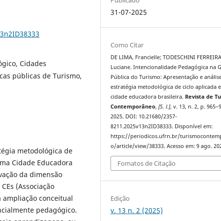
31-07-2025
13n2ID38333
Como Citar
DE LIMA, Francielle; TODESCHINI FERREIRA
gico, Cidades
Luciane. Intencionalidade Pedagógica na 
cas públicas de Turismo,
Pública do Turismo: Apresentação e anális
estratégia metodológica de ciclo aplicada 
cidade educadora brasileira.
Revista de T
Contemporâneo
,
[S. l.]
, v. 13, n. 2, p. 965–
2025. DOI: 10.21680/2357-
8211.2025v13n2ID38333. Disponível em:
https://periodicos.ufrn.br/turismoconte
o/article/view/38333. Acesso em: 9 ago. 20
atégia metodológica de
 uma Cidade Educadora
Fomatos de Citação
tivação da dimensão
 CEs (Associação
a ampliação conceitual
Edição
ncialmente pedagógico.
v. 13 n. 2 (2025)