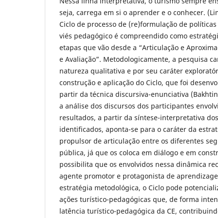
Nessa linha interpretativa, o turismo sempre e
seja, carrega em si o aprender e o conhecer. (Lim
Ciclo de processo de (re)formulação de política
viés pedagógico é compreendido como estratégi
etapas que vão desde a “Articulação e Aproxim
e Avaliação”. Metodologicamente, a pesquisa ca
natureza qualitativa e por seu caráter explorató
construção e aplicação do Ciclo, que foi desenvo
partir da técnica discursiva-enunciativa (Bakhtin
a análise dos discursos dos participantes envol
resultados, a partir da síntese-interpretativa do
identificados, aponta-se para o caráter da estra
propulsor de articulação entre os diferentes s
pública, já que os coloca em diálogo e em cons
possibilita que os envolvidos nessa dinâmica 
agente promotor e protagonista de aprendizage
estratégia metodológica, o Ciclo pode potencial
ações turístico-pedagógicas que, de forma inte
latência turístico-pedagógica da CE, contribuin