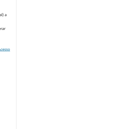
u
l) a
erar
Acesso