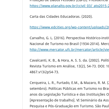
https://www.planalto.gov.br/ccivil_03/_ato2015
Carta das Cidades Educadoras. (2020).
https://www.edcities.org/wp-content/uploads/2
Carvalho, G. L. (2016). Perspectiva Histórico-insti
Nacional de Turismo no Brasil (1934-2014). Merca
http://www.mercator.ufc.br/mercator/article/vi
Cavalcanti, K. B., & Hora, A. S. S. da. (2002). Polí
Revista Turismo em Análise, 13(2), 54-73. DOI: 1
4867.v13i2p54-73.
Cerqueira, L. R., Furtado, E.M., & Mazaro, R. M. 
setembro). Políticas Públicas em Turismo no Bras
anos da Legislação Turística e das Instituições O
[Apresentação de trabalho]. VI Seminário da Ass
Pesquisa e Pós-Graduação em Turismo. São Paul