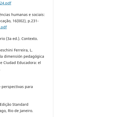
124.pdf
iências humanas e sociais:
cação, 16(002), p.231-
.pdf
ório (3a ed.). Contexto.
schini Ferreira, L.
e la dimensión pedagógica
 de Ciudad Educadora: el
.
e perspectivas para
. Edição Standard
go, Rio de Janeiro.