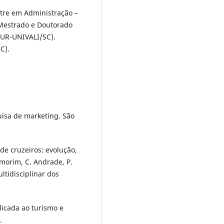
tre em Administração –
 Mestrado e Doutorado
UR-UNIVALI/SC).
SC).
quisa de marketing. São
de cruzeiros: evolução,
Amorim, C. Andrade, P.
ltidisciplinar dos
plicada ao turismo e
.