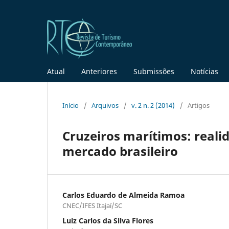
Atual
Anteriores
Submissões
Notícias
Início
/
Arquivos
/
v. 2 n. 2 (2014)
/
Artigos
Cruzeiros marítimos: reali
mercado brasileiro
Carlos Eduardo de Almeida Ramoa
CNEC/IFES Itajaí/SC
Luiz Carlos da Silva Flores