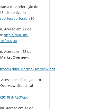
ograma de Aceleração do
13, disponível em
sportes/portos/br/10
ion. Acesso em 22 de
ew:
http://tourism-
p?dfn=Njk=
ion. Acesso em 22 de
e Market Overview:
essroom/2009_Market_Overview.pdf
n. Acesso em 22 de janeiro
Overview: Statistical
sc/2010FINALOV.pdf
tion. Acesso em 17 de