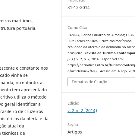
31-12-2014
zeiros marítimos,
Como Citar
trutura portuária.
RAMOA, Carlos Eduardo de Almeida; FLOR
Luiz Carlos da Silva. Cruzeiros marítimos:
realidade da oferta e da demanda no mer
brasileiro.
Revista de Turismo Contempo
[S. l.]
, v. 2, n. 2, 2014. Disponível em:
https://periodicos.ufrn.br/turismoconte
scente e constante nos
o/article/view/6056. Acesso em: 6 ago. 202
rcado vinha se
Fomatos de Citação
manda, no entanto, a
imento tem apresentado
critivo utiliza o método
Edição
 geral identificar a
v. 2 n. 2 (2014)
asileiro de cruzeiros
históricos da oferta e da
Seção
ção atual da
Artigos
e técnicas de