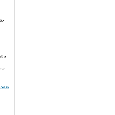
ou
ção
u
l) a
erar
Acesso