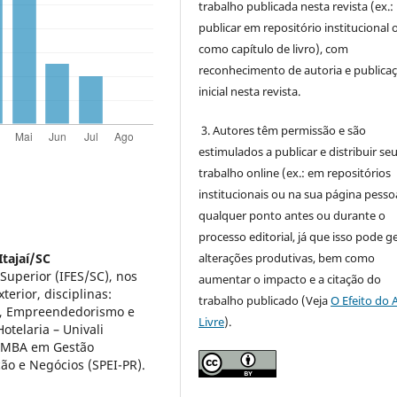
trabalho publicada nesta revista (ex.:
publicar em repositório institucional 
como capítulo de livro), com
reconhecimento de autoria e publica
inicial nesta revista.
3. Autores têm permissão e são
estimulados a publicar e distribuir se
trabalho online (ex.: em repositórios
institucionais ou na sua página pessoa
qualquer ponto antes ou durante o
processo editorial, já que isso pode g
alterações produtivas, bem como
tajaí/SC
 Superior (IFES/SC), nos
aumentar o impacto e a citação do
erior, disciplinas:
trabalho publicado (Veja
O Efeito do 
s, Empreendedorismo e
Livre
).
otelaria – Univali
m MBA em Gestão
ão e Negócios (SPEI-PR).