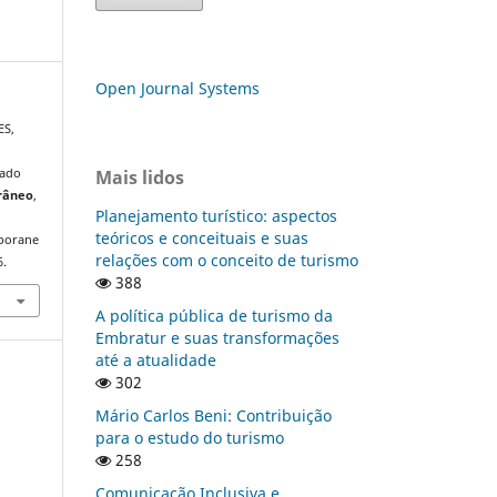
Open Journal Systems
ES,
Mais lidos
cado
râneo
,
Planejamento turístico: aspectos
teóricos e conceituais e suas
mporane
relações com o conceito de turismo
6.
388
A política pública de turismo da
Embratur e suas transformações
até a atualidade
302
Mário Carlos Beni: Contribuição
para o estudo do turismo
258
Comunicação Inclusiva e