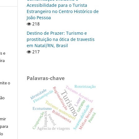
Acessibilidade para o Turista
Estrangeiro no Centro Histórico de
João Pessoa
218
Destino de Prazer: Turismo e
prostituição na ótica de travestis
:
em Natal/RN, Brasil
217
s e
ira
Palavras-chave
ite o
Roteirização
Turismo Acessível
Regionalização
Identidade
Turismo
Florianópolis
ção
Lazer
turismo
Turismo sustentável
Sustentabilidade
Ecoturismo
Mídias Sociais
Bibliometria
Cooperação
Impactos
Paraná
Futebol
umir
 para
Agência de viagens
do