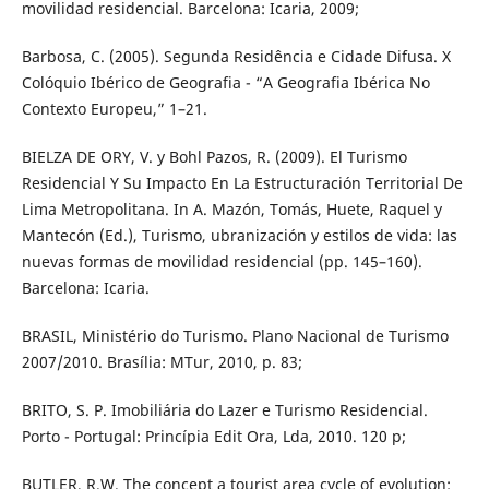
movilidad residencial. Barcelona: Icaria, 2009;
Barbosa, C. (2005). Segunda Residência e Cidade Difusa. X
Colóquio Ibérico de Geografia - “A Geografia Ibérica No
Contexto Europeu,” 1–21.
BIELZA DE ORY, V. y Bohl Pazos, R. (2009). El Turismo
Residencial Y Su Impacto En La Estructuración Territorial De
Lima Metropolitana. In A. Mazón, Tomás, Huete, Raquel y
Mantecón (Ed.), Turismo, ubranización y estilos de vida: las
nuevas formas de movilidad residencial (pp. 145–160).
Barcelona: Icaria.
BRASIL, Ministério do Turismo. Plano Nacional de Turismo
2007/2010. Brasília: MTur, 2010, p. 83;
BRITO, S. P. Imobiliária do Lazer e Turismo Residencial.
Porto - Portugal: Princípia Edit Ora, Lda, 2010. 120 p;
BUTLER, R.W. The concept a tourist area cycle of evolution: