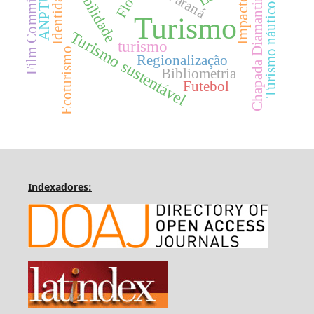
Film Commissions
Identidade
ANPTUR
Chapada Diamantina
Paraná
Impactos
Turismo náutico
Turismo
Turismo sustentável
turismo
Ecoturismo
Regionalização
Bibliometria
Futebol
Indexadores: