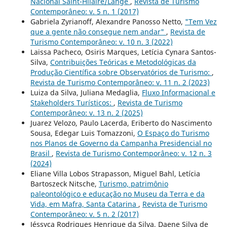
Nacional Saint-Hilaire/Lange
,
Revista de Turismo
Contemporâneo: v. 5 n. 1 (2017)
Gabriela Zyrianoff, Alexandre Panosso Netto,
"Tem Vez
que a gente não consegue nem andar"
,
Revista de
Turismo Contemporâneo: v. 10 n. 3 (2022)
Laissa Pacheco, Osiris Marques, Letícia Cynara Santos-
Silva,
Contribuições Teóricas e Metodológicas da
Produção Científica sobre Observatórios de Turismo:
,
Revista de Turismo Contemporâneo: v. 11 n. 2 (2023)
Luiza da Silva, Juliana Medaglia,
Fluxo Informacional e
Stakeholders Turísticos:
,
Revista de Turismo
Contemporâneo: v. 13 n. 2 (2025)
Juarez Velozo, Paulo Lacerda, Eriberto do Nascimento
Sousa, Edegar Luis Tomazzoni,
O Espaço do Turismo
nos Planos de Governo da Campanha Presidencial no
Brasil
,
Revista de Turismo Contemporâneo: v. 12 n. 3
(2024)
Eliane Villa Lobos Strapasson, Miguel Bahl, Letícia
Bartoszeck Nitsche,
Turismo, patrimônio
paleontológico e educação no Museu da Terra e da
Vida, em Mafra, Santa Catarina
,
Revista de Turismo
Contemporâneo: v. 5 n. 2 (2017)
Jéssyca Rodrigues Henrique da Silva, Daene Silva de