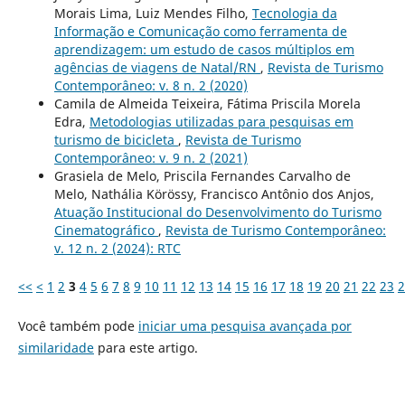
Morais Lima, Luiz Mendes Filho,
Tecnologia da
Informação e Comunicação como ferramenta de
aprendizagem: um estudo de casos múltiplos em
agências de viagens de Natal/RN
,
Revista de Turismo
Contemporâneo: v. 8 n. 2 (2020)
Camila de Almeida Teixeira, Fátima Priscila Morela
Edra,
Metodologias utilizadas para pesquisas em
turismo de bicicleta
,
Revista de Turismo
Contemporâneo: v. 9 n. 2 (2021)
Grasiela de Melo, Priscila Fernandes Carvalho de
Melo, Nathália Körössy, Francisco Antônio dos Anjos,
Atuação Institucional do Desenvolvimento do Turismo
Cinematográfico
,
Revista de Turismo Contemporâneo:
v. 12 n. 2 (2024): RTC
<<
<
1
2
3
4
5
6
7
8
9
10
11
12
13
14
15
16
17
18
19
20
21
22
23
2
Você também pode
iniciar uma pesquisa avançada por
similaridade
para este artigo.