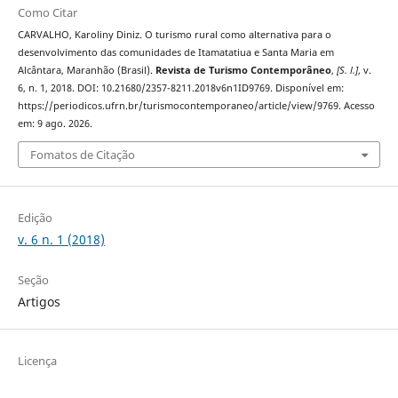
Como Citar
CARVALHO, Karoliny Diniz. O turismo rural como alternativa para o
desenvolvimento das comunidades de Itamatatiua e Santa Maria em
Alcântara, Maranhão (Brasil).
Revista de Turismo Contemporâneo
,
[S. l.]
, v.
6, n. 1, 2018. DOI: 10.21680/2357-8211.2018v6n1ID9769. Disponível em:
https://periodicos.ufrn.br/turismocontemporaneo/article/view/9769. Acesso
em: 9 ago. 2026.
Fomatos de Citação
Edição
v. 6 n. 1 (2018)
Seção
Artigos
Licença