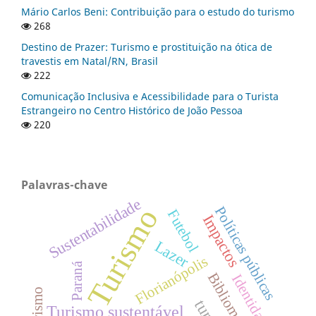
Mário Carlos Beni: Contribuição para o estudo do turismo
268
Destino de Prazer: Turismo e prostituição na ótica de
travestis em Natal/RN, Brasil
222
Comunicação Inclusiva e Acessibilidade para o Turista
Estrangeiro no Centro Histórico de João Pessoa
220
Palavras-chave
Sustentabilidade
Turismo
Políticas públicas
Futebol
Impactos
Lazer
Florianópolis
Paraná
Bibliometria
Identidade
Turismo sustentável