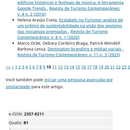
edifícios históricos e festivais de música: A ferramenta
Google Trends
,
Revista de Turismo Contemporâneo:
v. 4 n. 2 (2016)
Helena Araújo Costa,
Ecolabels no Turismo: análise de
um prêmio de sustentabilidade na visão dos gestores
das iniciativas premiadas
,
Revista de Turismo
Contemporâneo: v. 8 n. 1 (2020)
Marco Ocke, Debora Cordeiro Braga, Patrick Wendell
Barbosa Lessa,
Destination branding e mídias sociais
,
Revista de Turismo Contemporâneo: v. 11 n. 3 (2023)
<<
<
1
2
3
4
5
6
7
8
9
10
11
12
13
14
15
16
17
18
19
20
21
22
23
2
Você também pode
iniciar uma pesquisa avançada por
similaridade
para este artigo.
e-ISSN:
2357-8211
Qualis:
B1