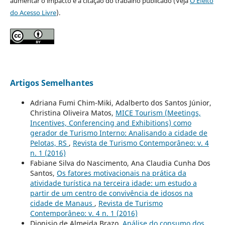
aumentar o impacto e a citação do trabalho publicado (Veja
O Efeito
do Acesso Livre
).
Artigos Semelhantes
Adriana Fumi Chim-Miki, Adalberto dos Santos Júnior,
Christina Oliveira Matos,
MICE Tourism (Meetings,
Incentives, Conferencing and Exhibitions) como
gerador de Turismo Interno: Analisando a cidade de
Pelotas, RS
,
Revista de Turismo Contemporâneo: v. 4
n. 1 (2016)
Fabiane Silva do Nascimento, Ana Claudia Cunha Dos
Santos,
Os fatores motivacionais na prática da
atividade turística na terceira idade: um estudo a
partir de um centro de convivência de idosos na
cidade de Manaus
,
Revista de Turismo
Contemporâneo: v. 4 n. 1 (2016)
Dionisio de Almeida Brazo,
Análise do consumo dos