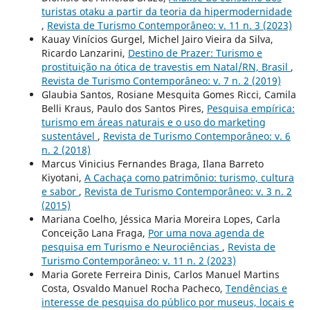
turistas otaku a partir da teoria da hipermodernidade
,
Revista de Turismo Contemporâneo: v. 11 n. 3 (2023)
Kauay Vinícios Gurgel, Michel Jairo Vieira da Silva,
Ricardo Lanzarini,
Destino de Prazer: Turismo e
prostituição na ótica de travestis em Natal/RN, Brasil
,
Revista de Turismo Contemporâneo: v. 7 n. 2 (2019)
Glaubia Santos, Rosiane Mesquita Gomes Ricci, Camila
Belli Kraus, Paulo dos Santos Pires,
Pesquisa empírica:
turismo em áreas naturais e o uso do marketing
sustentável
,
Revista de Turismo Contemporâneo: v. 6
n. 2 (2018)
Marcus Vinicius Fernandes Braga, Ilana Barreto
Kiyotani,
A Cachaça como patrimônio: turismo, cultura
e sabor
,
Revista de Turismo Contemporâneo: v. 3 n. 2
(2015)
Mariana Coelho, Jéssica Maria Moreira Lopes, Carla
Conceição Lana Fraga,
Por uma nova agenda de
pesquisa em Turismo e Neurociências
,
Revista de
Turismo Contemporâneo: v. 11 n. 2 (2023)
Maria Gorete Ferreira Dinis, Carlos Manuel Martins
Costa, Osvaldo Manuel Rocha Pacheco,
Tendências e
interesse de pesquisa do público por museus, locais e