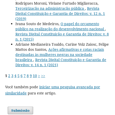
Rodrigues Moroni, Viviane Furtado Migliavacca,
Terceirização na administração pública
,
Revista
Digital Constituição e Garantia de Direitos: v. 12 n. 1
(2019)
Ivana Souto de Medeiros,
O papel do orçamento
público na realização do desenvolvimento nacional
,
Revista Digital Constituição e Garantia de Direitos: v. 8
n. 1 (2015)
Adriane Medianeira Toaldo, Carine Volz Zaiosc, Felipe
Mattos dos Santos,
Ações afirmativas e cotas raciais
destinadas às mulheres negras na sociedade
brasileira
,
Revista Digital Constituição e Garantia de
Direitos: v. 14 n. 1 (2021)
1
2
3
4
5
6
7
8
9
10
>
>>
Você também pode
iniciar uma pesquisa avançada por
similaridade
para este artigo.
Submissão