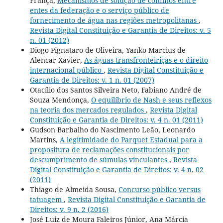
França,
Mecanismos de solução de conflitos entre
entes da federação e o serviço público de
fornecimento de água nas regiões metropolitanas
,
Revista Digital Constituição e Garantia de Direitos: v. 5
n. 01 (2012)
Diogo Pignataro de Oliveira, Yanko Marcius de
Alencar Xavier,
As águas transfronteiriças e o direito
internacional público
,
Revista Digital Constituição e
Garantia de Direitos: v. 1 n. 01 (2007)
Otacílio dos Santos Silveira Neto, Fabiano André de
Souza Mendonça,
O equilíbrio de Nash e seus reflexos
na teoria dos mercados regulados
,
Revista Digital
Constituição e Garantia de Direitos: v. 4 n. 01 (2011)
Gudson Barbalho do Nascimento Leão, Leonardo
Martins,
A legitimidade do Parquet Estadual para a
propositura de reclamações constitucionais por
descumprimento de súmulas vinculantes
,
Revista
Digital Constituição e Garantia de Direitos: v. 4 n. 02
(2011)
Thiago de Almeida Sousa,
Concurso público versus
tatuagem
,
Revista Digital Constituição e Garantia de
Direitos: v. 9 n. 2 (2016)
José Luiz de Moura Faleiros Júnior, Ana Márcia