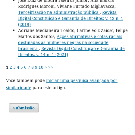
José Luiz de Moura Faleiros Júnior, Ana Márcia
Rodrigues Moroni, Viviane Furtado Migliavacca,
Terceirização na administração pública
,
Revista
Digital Constituição e Garantia de Direitos: v. 12 n. 1
(2019)
Adriane Medianeira Toaldo, Carine Volz Zaiosc, Felipe
Mattos dos Santos,
Ações afirmativas e cotas raciais
destinadas às mulheres negras na sociedade
brasileira
,
Revista Digital Constituição e Garantia de
Direitos: v. 14 n. 1 (2021)
1
2
3
4
5
6
7
8
9
10
>
>>
Você também pode
iniciar uma pesquisa avançada por
similaridade
para este artigo.
Submissão