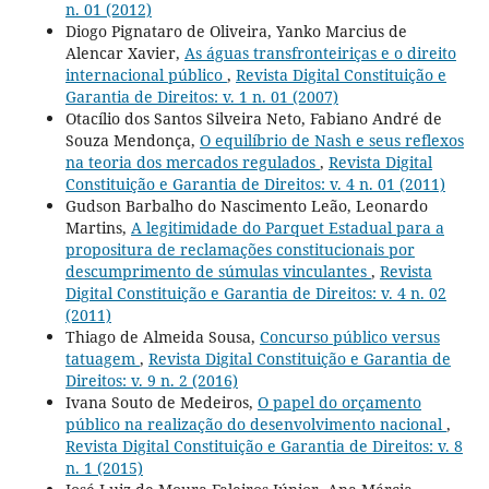
n. 01 (2012)
Diogo Pignataro de Oliveira, Yanko Marcius de
Alencar Xavier,
As águas transfronteiriças e o direito
internacional público
,
Revista Digital Constituição e
Garantia de Direitos: v. 1 n. 01 (2007)
Otacílio dos Santos Silveira Neto, Fabiano André de
Souza Mendonça,
O equilíbrio de Nash e seus reflexos
na teoria dos mercados regulados
,
Revista Digital
Constituição e Garantia de Direitos: v. 4 n. 01 (2011)
Gudson Barbalho do Nascimento Leão, Leonardo
Martins,
A legitimidade do Parquet Estadual para a
propositura de reclamações constitucionais por
descumprimento de súmulas vinculantes
,
Revista
Digital Constituição e Garantia de Direitos: v. 4 n. 02
(2011)
Thiago de Almeida Sousa,
Concurso público versus
tatuagem
,
Revista Digital Constituição e Garantia de
Direitos: v. 9 n. 2 (2016)
Ivana Souto de Medeiros,
O papel do orçamento
público na realização do desenvolvimento nacional
,
Revista Digital Constituição e Garantia de Direitos: v. 8
n. 1 (2015)