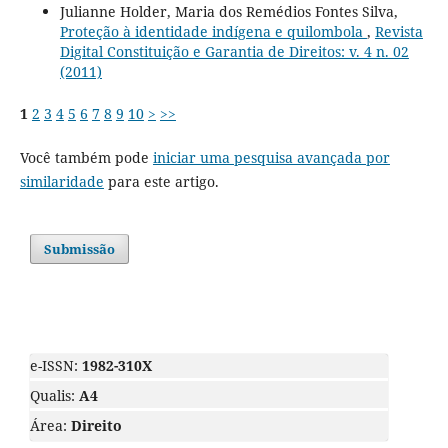
Julianne Holder, Maria dos Remédios Fontes Silva,
Proteção à identidade indígena e quilombola
,
Revista
Digital Constituição e Garantia de Direitos: v. 4 n. 02
(2011)
1
2
3
4
5
6
7
8
9
10
>
>>
Você também pode
iniciar uma pesquisa avançada por
similaridade
para este artigo.
Submissão
e-ISSN:
1982-310X
Qualis:
A4
Área:
Direito