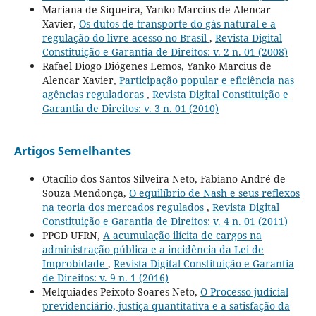
Mariana de Siqueira, Yanko Marcius de Alencar
Xavier,
Os dutos de transporte do gás natural e a
regulação do livre acesso no Brasil
,
Revista Digital
Constituição e Garantia de Direitos: v. 2 n. 01 (2008)
Rafael Diogo Diógenes Lemos, Yanko Marcius de
Alencar Xavier,
Participação popular e eficiência nas
agências reguladoras
,
Revista Digital Constituição e
Garantia de Direitos: v. 3 n. 01 (2010)
Artigos Semelhantes
Otacílio dos Santos Silveira Neto, Fabiano André de
Souza Mendonça,
O equilíbrio de Nash e seus reflexos
na teoria dos mercados regulados
,
Revista Digital
Constituição e Garantia de Direitos: v. 4 n. 01 (2011)
PPGD UFRN,
A acumulação ilícita de cargos na
administração pública e a incidência da Lei de
Improbidade
,
Revista Digital Constituição e Garantia
de Direitos: v. 9 n. 1 (2016)
Melquiades Peixoto Soares Neto,
O Processo judicial
previdenciário, justiça quantitativa e a satisfação da