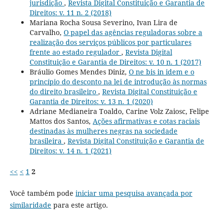
jurisdição
,
Revista Digital Constituição e Garantia de
Direitos: v. 11 n. 2 (2018)
Mariana Rocha Sousa Severino, Ivan Lira de
Carvalho,
O papel das agências reguladoras sobre a
realização dos serviços públicos por particulares
frente ao estado regulador
,
Revista Digital
Constituição e Garantia de Direitos: v. 10 n. 1 (2017)
Bráulio Gomes Mendes Diniz,
O ne bis in idem e o
princípio do desconto na lei de introdução às normas
do direito brasileiro
,
Revista Digital Constituição e
Garantia de Direitos: v. 13 n. 1 (2020)
Adriane Medianeira Toaldo, Carine Volz Zaiosc, Felipe
Mattos dos Santos,
Ações afirmativas e cotas raciais
destinadas às mulheres negras na sociedade
brasileira
,
Revista Digital Constituição e Garantia de
Direitos: v. 14 n. 1 (2021)
<<
<
1
2
Você também pode
iniciar uma pesquisa avançada por
similaridade
para este artigo.