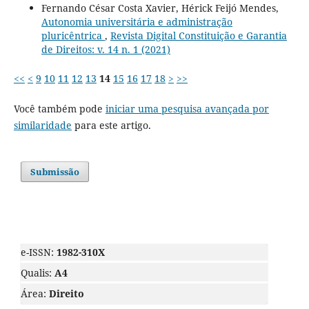
Fernando César Costa Xavier, Hérick Feijó Mendes,
Autonomia universitária e administração
pluricêntrica
,
Revista Digital Constituição e Garantia
de Direitos: v. 14 n. 1 (2021)
<<
<
9
10
11
12
13
14
15
16
17
18
>
>>
Você também pode
iniciar uma pesquisa avançada por
similaridade
para este artigo.
Submissão
e-ISSN:
1982-310X
Qualis:
A4
Área:
Direito