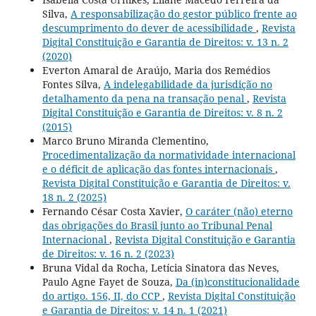
Silva,
A responsabilização do gestor público frente ao
descumprimento do dever de acessibilidade
,
Revista
Digital Constituição e Garantia de Direitos: v. 13 n. 2
(2020)
Everton Amaral de Araújo, Maria dos Remédios
Fontes Silva,
A indelegabilidade da jurisdição no
detalhamento da pena na transação penal
,
Revista
Digital Constituição e Garantia de Direitos: v. 8 n. 2
(2015)
Marco Bruno Miranda Clementino,
Procedimentalização da normatividade internacional
e o déficit de aplicação das fontes internacionais
,
Revista Digital Constituição e Garantia de Direitos: v.
18 n. 2 (2025)
Fernando César Costa Xavier,
O caráter (não) eterno
das obrigações do Brasil junto ao Tribunal Penal
Internacional
,
Revista Digital Constituição e Garantia
de Direitos: v. 16 n. 2 (2023)
Bruna Vidal da Rocha, Letícia Sinatora das Neves,
Paulo Agne Fayet de Souza,
Da (in)constitucionalidade
do artigo. 156, II, do CCP
,
Revista Digital Constituição
e Garantia de Direitos: v. 14 n. 1 (2021)