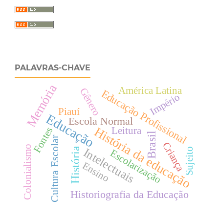
PALAVRAS-CHAVE
Memória
América Latina
Gênero
Educação Profissional
Império
Piauí
Educação
Escola Normal
História da educação
Leitura
Fontes
Brasil
Cultura Escolar
Criança
Colonialismo
História
Intelectuais
Sujeito
Escolarização
Ensino
Historiografia da Educação