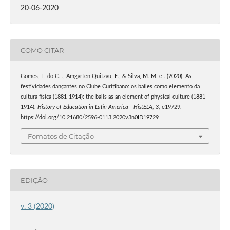
20-06-2020
COMO CITAR
Gomes, L. do C. ., Amgarten Quitzau, E., & Silva, M. M. e . (2020). As
festividades dançantes no Clube Curitibano: os bailes como elemento da
cultura física (1881-1914): the balls as an element of physical culture (1881-
1914).
History of Education in Latin America - HistELA
,
3
, e19729.
https://doi.org/10.21680/2596-0113.2020v3n0ID19729
Fomatos de Citação
EDIÇÃO
v. 3 (2020)