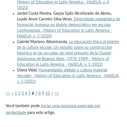
History of Education in Latin America - HistELA: v. 6
(2023)
Jardel Costa Pereira, Geyza Spitz Alcoforado de Abreu,
Loyde Anne Carreiro Silva Veras,
Diversidade pedagógica de
formação humana no ideário democrático em escolas
confessionais
,
History of Education in Latin America -
HistELA: v. 3 (2020)
Gabriel Mariano Altamiranda,
La educación física al interior
de la cultura escolar. Un estudio sobre su construcción
histórica en las escuelas de nivel primario de la Ciudad
Autónoma de Buenos Aires, (1976-1989)
,
History of
Education in Latin America - HistELA: v. 5 (2022)
Diana Vidal,
Humanidades digitais e cultura material
(escolar)
,
History of Education in Latin America - HistELA:
v. 5 (2022)
<<
<
1
2
3
4
5
6
7
8
9
10
>
>>
Você também pode
iniciar uma pesquisa avançada por
similaridade
para este artigo.