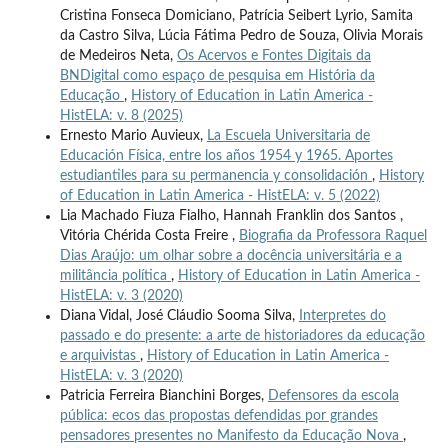
Cristina Fonseca Domiciano, Patrícia Seibert Lyrio, Samita
da Castro Silva, Lúcia Fátima Pedro de Souza, Olivia Morais
de Medeiros Neta,
Os Acervos e Fontes Digitais da
BNDigital como espaço de pesquisa em História da
Educação
,
History of Education in Latin America -
HistELA: v. 8 (2025)
Ernesto Mario Auvieux,
La Escuela Universitaria de
Educación Física, entre los años 1954 y 1965. Aportes
estudiantiles para su permanencia y consolidación
,
History
of Education in Latin America - HistELA: v. 5 (2022)
Lia Machado Fiuza Fialho, Hannah Franklin dos Santos ,
Vitória Chérida Costa Freire ,
Biografia da Professora Raquel
Dias Araújo: um olhar sobre a docência universitária e a
militância política
,
History of Education in Latin America -
HistELA: v. 3 (2020)
Diana Vidal, José Cláudio Sooma Silva,
Interpretes do
passado e do presente: a arte de historiadores da educação
e arquivistas
,
History of Education in Latin America -
HistELA: v. 3 (2020)
Patricia Ferreira Bianchini Borges,
Defensores da escola
pública: ecos das propostas defendidas por grandes
pensadores presentes no Manifesto da Educação Nova
,