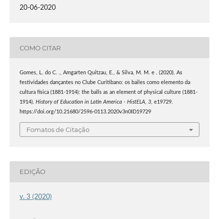
20-06-2020
COMO CITAR
Gomes, L. do C. ., Amgarten Quitzau, E., & Silva, M. M. e . (2020). As
festividades dançantes no Clube Curitibano: os bailes como elemento da
cultura física (1881-1914): the balls as an element of physical culture (1881-
1914).
History of Education in Latin America - HistELA
,
3
, e19729.
https://doi.org/10.21680/2596-0113.2020v3n0ID19729
Fomatos de Citação
EDIÇÃO
v. 3 (2020)