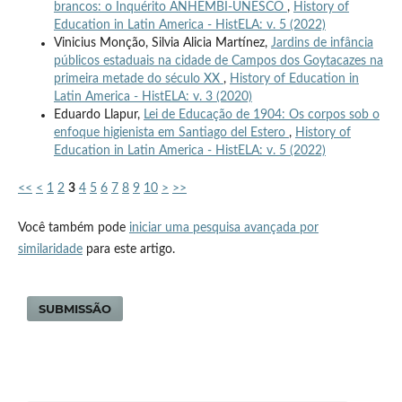
brancos: o Inquérito ANHEMBI-UNESCO
,
History of
Education in Latin America - HistELA: v. 5 (2022)
Vinicius Monção, Silvia Alicia Martínez,
Jardins de infância
públicos estaduais na cidade de Campos dos Goytacazes na
primeira metade do século XX
,
History of Education in
Latin America - HistELA: v. 3 (2020)
Eduardo Llapur,
Lei de Educação de 1904: Os corpos sob o
enfoque higienista em Santiago del Estero
,
History of
Education in Latin America - HistELA: v. 5 (2022)
<<
<
1
2
3
4
5
6
7
8
9
10
>
>>
Você também pode
iniciar uma pesquisa avançada por
similaridade
para este artigo.
SUBMISSÃO