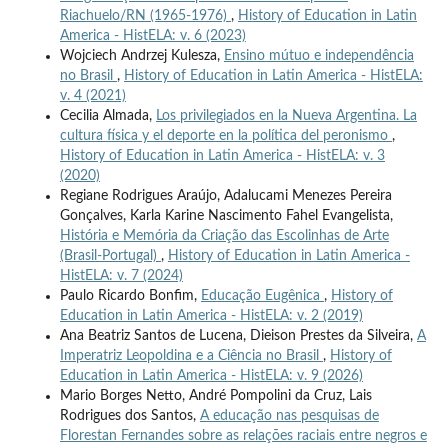
Riachuelo/RN (1965-1976)
,
History of Education in Latin
America - HistELA: v. 6 (2023)
Wojciech Andrzej Kulesza,
Ensino mútuo e independência
no Brasil
,
History of Education in Latin America - HistELA:
v. 4 (2021)
Cecilia Almada,
Los privilegiados en la Nueva Argentina. La
cultura física y el deporte en la política del peronismo
,
History of Education in Latin America - HistELA: v. 3
(2020)
Regiane Rodrigues Araújo, Adalucami Menezes Pereira
Gonçalves, Karla Karine Nascimento Fahel Evangelista,
História e Memória da Criação das Escolinhas de Arte
(Brasil-Portugal)
,
History of Education in Latin America -
HistELA: v. 7 (2024)
Paulo Ricardo Bonfim,
Educação Eugênica
,
History of
Education in Latin America - HistELA: v. 2 (2019)
Ana Beatriz Santos de Lucena, Dieison Prestes da Silveira,
A
Imperatriz Leopoldina e a Ciência no Brasil
,
History of
Education in Latin America - HistELA: v. 9 (2026)
Mario Borges Netto, André Pompolini da Cruz, Lais
Rodrigues dos Santos,
A educação nas pesquisas de
Florestan Fernandes sobre as relações raciais entre negros e