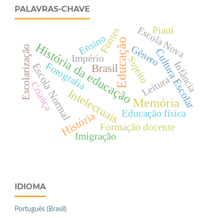
PALAVRAS-CHAVE
Escola Nova
Piauí
Fontes
Ensino
Educação
História da educação
Gênero
Escolarização
Cultura Escolar
Império
Sujeito
Infância
Fotografia
Escola Normal
Brasil
Leitura
Criança
Intelectuais
Memória
Educação física
História
Formação docente
Imigração
IDIOMA
Português (Brasil)