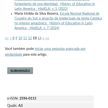
forjamiento de una identidad
,
History of Education in
Latin America - HistELA: v. 5 (2022)
Maria Irinilda da Silva Bezerra,
Escola Normal Regional de
Cruzeiro do Sul: a atuação de intelectuais da Igreja Católica
no interior amazônico
,
History of Education in Latin
America - HistELA: v. 7 (2024)
<<
<
8
9
10
11
12
13
14
>
>>
Você também pode
iniciar uma pesquisa avançada por
similaridade
para este artigo.
SUBMISSÃO
e-ISSN:
2596-0113
Qualis:
A3