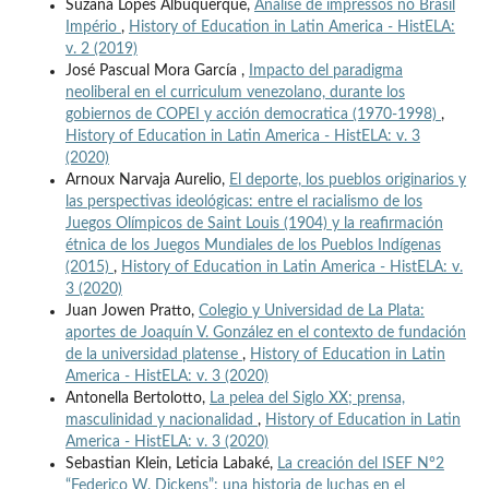
Suzana Lopes Albuquerque,
Análise de impressos no Brasil
Império
,
History of Education in Latin America - HistELA:
v. 2 (2019)
José Pascual Mora García ,
Impacto del paradigma
neoliberal en el curriculum venezolano, durante los
gobiernos de COPEI y acción democratica (1970-1998)
,
History of Education in Latin America - HistELA: v. 3
(2020)
Arnoux Narvaja Aurelio,
El deporte, los pueblos originarios y
las perspectivas ideológicas: entre el racialismo de los
Juegos Olímpicos de Saint Louis (1904) y la reafirmación
étnica de los Juegos Mundiales de los Pueblos Indígenas
(2015)
,
History of Education in Latin America - HistELA: v.
3 (2020)
Juan Jowen Pratto,
Colegio y Universidad de La Plata:
aportes de Joaquín V. González en el contexto de fundación
de la universidad platense
,
History of Education in Latin
America - HistELA: v. 3 (2020)
Antonella Bertolotto,
La pelea del Siglo XX; prensa,
masculinidad y nacionalidad
,
History of Education in Latin
America - HistELA: v. 3 (2020)
Sebastian Klein, Leticia Labaké,
La creación del ISEF N°2
“Federico W. Dickens”: una historia de luchas en el