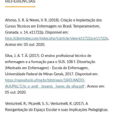
REFERÊNCIAS
Afonso, S. R. & Neves, V. R. (2018). Criação e implantação dos
Cursos Técnicos em Enfermagem no Brasil. Temperamentvm,
Granada, v. 14, e11722p. Disponível em:
http://ciberindex.com/index.php/t/article/view/e11722p/e11722p
.
Acesso em: 05 out. 2020.
Silva, J. A. T. Á. (2017). O ensino profissional técnico de
enfermagem e a formação para o SUS. 108 f. Dissertação
(Mestrado em Enfermagem) - Escola de Enfermagem,
Universidade Federal de Minas Gerais, 2017. Disponível em:
https://repositorio.ufmg.br/bitstream/1843/ANDO-
AUUP6L/1/jo_o_andr__tavares__lvares_da_silva.pdf
. Acesso em:
05 out. 2020.
Venturineli, R.; Picarelli, S. S.; Venturinelli, R. (2017). A
Reorganização do Espaço Escolar e suas Implicações Pedagógicas.