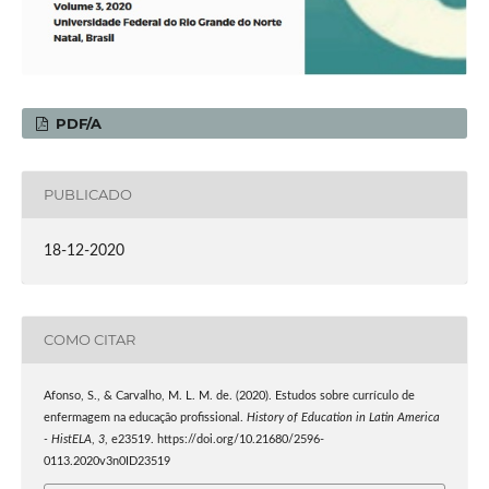
PDF/A
PUBLICADO
18-12-2020
COMO CITAR
Afonso, S., & Carvalho, M. L. M. de. (2020). Estudos sobre currículo de
enfermagem na educação profissional.
History of Education in Latin America
- HistELA
,
3
, e23519. https://doi.org/10.21680/2596-
0113.2020v3n0ID23519