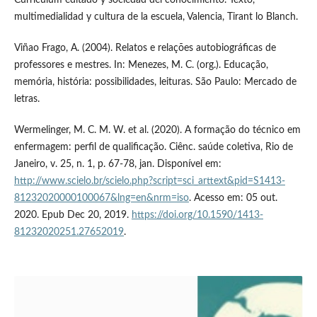
Currículum editado y sociedad del conocimiento. Texto,
multimedialidad y cultura de la escuela, Valencia, Tirant lo Blanch.
Viñao Frago, A. (2004). Relatos e relações autobiográficas de
professores e mestres. In: Menezes, M. C. (org.). Educação,
memória, história: possibilidades, leituras. São Paulo: Mercado de
letras.
Wermelinger, M. C. M. W. et al. (2020). A formação do técnico em
enfermagem: perfil de qualificação. Ciênc. saúde coletiva, Rio de
Janeiro, v. 25, n. 1, p. 67-78, jan. Disponível em:
http://www.scielo.br/scielo.php?script=sci_arttext&pid=S1413-
81232020000100067&lng=en&nrm=iso
. Acesso em: 05 out.
2020. Epub Dec 20, 2019.
https://doi.org/10.1590/1413-
81232020251.27652019
.