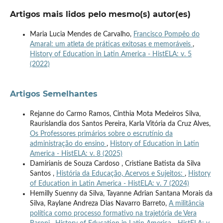
Artigos mais lidos pelo mesmo(s) autor(es)
Maria Lucia Mendes de Carvalho,
Francisco Pompêo do
Amaral: um atleta de práticas exitosas e memoráveis
,
History of Education in Latin America - HistELA: v. 5
(2022)
Artigos Semelhantes
Rejanne do Carmo Ramos, Cinthia Mota Medeiros Silva,
Raurislandia dos Santos Pereira, Karla Vitória da Cruz Alves,
Os Professores primários sobre o escrutínio da
administração do ensino
,
History of Education in Latin
America - HistELA: v. 8 (2025)
Damirianis de Souza Cardoso , Cristiane Batista da Silva
Santos ,
História da Educação, Acervos e Sujeitos:
,
History
of Education in Latin America - HistELA: v. 7 (2024)
Hemilly Suenny da Silva, Tayanne Adrian Santana Morais da
Silva, Raylane Andreza Dias Navarro Barreto,
A militância
política como processo formativo na trajetória de Vera