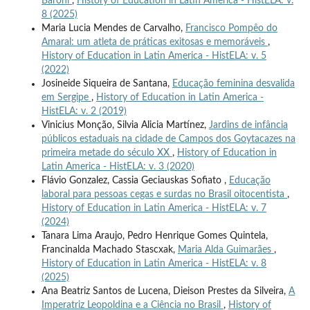
Baroni
,
History of Education in Latin America - HistELA: v.
8 (2025)
Maria Lucia Mendes de Carvalho,
Francisco Pompêo do
Amaral: um atleta de práticas exitosas e memoráveis
,
History of Education in Latin America - HistELA: v. 5
(2022)
Josineide Siqueira de Santana,
Educação feminina desvalida
em Sergipe
,
History of Education in Latin America -
HistELA: v. 2 (2019)
Vinicius Monção, Silvia Alicia Martínez,
Jardins de infância
públicos estaduais na cidade de Campos dos Goytacazes na
primeira metade do século XX
,
History of Education in
Latin America - HistELA: v. 3 (2020)
Flávio Gonzalez, Cassia Geciauskas Sofiato ,
Educação
laboral para pessoas cegas e surdas no Brasil oitocentista
,
History of Education in Latin America - HistELA: v. 7
(2024)
Tanara Lima Araujo, Pedro Henrique Gomes Quintela,
Francinalda Machado Stascxak,
Maria Alda Guimarães
,
History of Education in Latin America - HistELA: v. 8
(2025)
Ana Beatriz Santos de Lucena, Dieison Prestes da Silveira,
A
Imperatriz Leopoldina e a Ciência no Brasil
,
History of