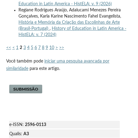
Education in Latin America - HistELA: v. 9 (2026)
Regiane Rodrigues Araújo, Adalucami Menezes Pereira
Gonçalves, Karla Karine Nascimento Fahel Evangelista,
História e Memória da Criação das Escolinhas de Arte
(Brasil-Portugal)
,
History of Education in Latin America -
HistELA: v. 7 (2024)
<<
<
1
2
3
4
5
6
7
8
9
10
>
>>
Você também pode
iniciar uma pesquisa avançada por
similaridade
para este artigo.
SUBMISSÃO
e-ISSN:
2596-0113
Qualis:
A3