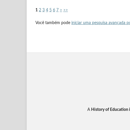
1
2
3
4
5
6
7
>
>>
Você também pode
iniciar uma pesquisa avançada po
A
History of Education 