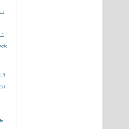
ion
. 4
cação
. 8
rica
in