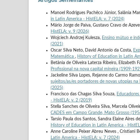
Artigos Semelhantes
Manoel Rodrigues Pachêco Júnior, Salânia Ma
in Latin America - HistELA: v. 7 (2024)
Mário Jorge de Paiva, Gustavo Cravo de Azev
HistELA: v. 9 (2026)
Wojciech Andrzej Kulesza,
Ensino mútuo e ind
(2021)
Oscar Silva Neto, David Antonio da Costa,
Exp
Matemática
,
History of Education in Latin Am
Betânia de Oliveira Laterza Ribeiro, Elizabeth 
Profissional na nova capital mineira (1909-19
Jackeline Silva Lopes, Rejanne do Carmo Ramos,
sujeitos/as/es portadores de novas utopias na
(2025)
Francisco das Chagas Silva Souza,
Educadores 
- HistELA: v. 2 (2019)
Stella Sanches de Oliveira Silva, Marcela Olivei
CADES em Campo Grande, Mato Grosso (195
Tarsio Paula dos Santos, Sandra Elaine Aires d
History of Education in Latin America - HistEL
Anne Caroline Peixer Abreu Neves , Cristiani B
Latin America - HistELA: v. 7 (2024)