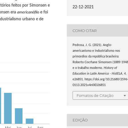
tórios feitos por Simonsen e
22-12-2021
monsen era
americanófilo
e foi
dustrialismo urbano e de
COMO CITAR
Pedrosa, J. G. (2021). Anglo-
americanismo e industrialismo nos
primórdios da república brasileira:
Roberto Cocrhane Simonsen (1889-1948
e o trabalho moderno.
History of
Education in Latin America - HistELA
,
4
,
e26851. https://doi.org/10.21680/2596
0113.2021v4n0ID26851
Fomatos de Citação
EDIÇÃO