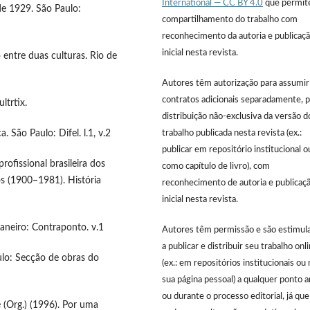
International — CC BY 4.0
que permit
de 1929. São Paulo:
compartilhamento do trabalho com
reconhecimento da autoria e publicaç
inicial nesta revista.
 entre duas culturas. Rio de
Autores têm autorização para assumir
contratos adicionais separadamente, p
ltrtix.
distribuição não-exclusiva da versão d
trabalho publicada nesta revista (ex.:
. São Paulo: Difel. l.1, v.2
publicar em repositório institucional o
rofissional brasileira dos
como capítulo de livro), com
s (1900–1981). História
reconhecimento de autoria e publicaç
inicial nesta revista.
Janeiro: Contraponto. v.1
Autores têm permissão e são estimul
a publicar e distribuir seu trabalho onl
ulo: Secção de obras do
(ex.: em repositórios institucionais ou 
sua página pessoal) a qualquer ponto 
ou durante o processo editorial, já que
né (Org.) (1996). Por uma