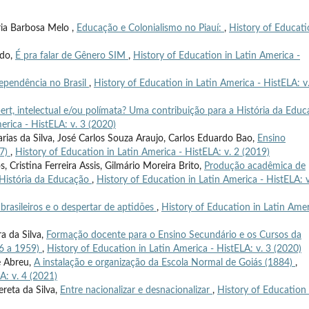
ria Barbosa Melo ,
Educação e Colonialismo no Piauí:
,
History of Educat
edo,
É pra falar de Gênero SIM
,
History of Education in Latin America -
ependência no Brasil
,
History of Education in Latin America - HistELA: v
ert, intelectual e/ou polímata? Uma contribuição para a História da Edu
erica - HistELA: v. 3 (2020)
Farias da Silva, José Carlos Souza Araujo, Carlos Eduardo Bao,
Ensino
27)
,
History of Education in Latin America - HistELA: v. 2 (2019)
 Cristina Ferreira Assis, Gilmário Moreira Brito,
Produção acadêmica de
 História da Educação
,
History of Education in Latin America - HistELA: v
brasileiros e o despertar de aptidões
,
History of Education in Latin Ame
ra da Silva,
Formação docente para o Ensino Secundário e os Cursos da
6 a 1959)
,
History of Education in Latin America - HistELA: v. 3 (2020)
e Abreu,
A instalação e organização da Escola Normal de Goiás (1884)
,
A: v. 4 (2021)
ereta da Silva,
Entre nacionalizar e desnacionalizar
,
History of Education 