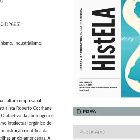
MG
4n0ID26851
ismo, Industrialismo,
a cultura empresarial
ustrialista Roberto Cocrhane
PDF/A
. O objetivo da abordagem é
mo intelectual orgânico do
ministração científica da
PUBLICADO
trilhas anglo-americanas. A