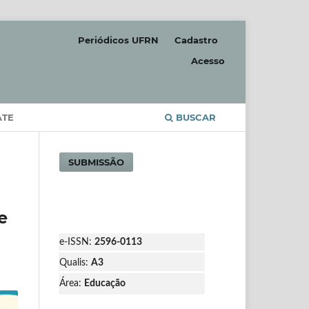
Periódicos UFRN
Cadastro
Acesso
ATE
BUSCAR
SUBMISSÃO
e
e-ISSN:
2596-0113
Qualis:
A3
Área:
Educação