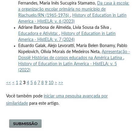
Fernandes, Maria Inês Sucupira Stamatto,
Da casa à escola:
a organização escolar primária no município de
Riachuelo/RN (1965-1976)
,
History of Education in Latin
America - HistELA: v. 6 (2023)
Adriane Barbosa de Almeida, Livia Sousa da Silva ,
Educadora e Ativista:
,
History of Education in Latin
America - HistELA: v. 7 (2024)
Eduardo Galak, Alejo Levoratti, María Belen Bonamy, Pablo
Kopelovich, Olivia Morais de Medeiros Neta,
Apresentação -
Dossiê Histórias de corpos educados na América Latina
,
History of Education in Latin America - HistELA: v. 5
(2022)
<<
<
1
2
3
4
5
6
7
8
9
10
>
>>
Você também pode
iniciar uma pesquisa avançada por
similaridade
para este artigo.
SUBMISSÃO