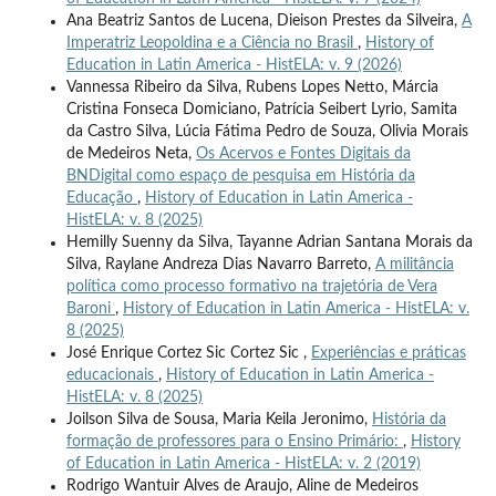
Ana Beatriz Santos de Lucena, Dieison Prestes da Silveira,
A
Imperatriz Leopoldina e a Ciência no Brasil
,
History of
Education in Latin America - HistELA: v. 9 (2026)
Vannessa Ribeiro da Silva, Rubens Lopes Netto, Márcia
Cristina Fonseca Domiciano, Patrícia Seibert Lyrio, Samita
da Castro Silva, Lúcia Fátima Pedro de Souza, Olivia Morais
de Medeiros Neta,
Os Acervos e Fontes Digitais da
BNDigital como espaço de pesquisa em História da
Educação
,
History of Education in Latin America -
HistELA: v. 8 (2025)
Hemilly Suenny da Silva, Tayanne Adrian Santana Morais da
Silva, Raylane Andreza Dias Navarro Barreto,
A militância
política como processo formativo na trajetória de Vera
Baroni
,
History of Education in Latin America - HistELA: v.
8 (2025)
José Enrique Cortez Sic Cortez Sic ,
Experiências e práticas
educacionais
,
History of Education in Latin America -
HistELA: v. 8 (2025)
Joilson Silva de Sousa, Maria Keila Jeronimo,
História da
formação de professores para o Ensino Primário:
,
History
of Education in Latin America - HistELA: v. 2 (2019)
Rodrigo Wantuir Alves de Araujo, Aline de Medeiros