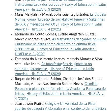
institucionalizada dos corpos
,
History of Education in Latin
America - HistELA: v. 3 (2020)
María Magdalena Maciel, Sofía Guantay Estrabis,
La Escuela
Normal como “Espacio de sociabilidad femenina Salta fines
del XIX y mediados del XX
,
History of Education in Latin
America - HistELA: v. 4 (2021)
Leonardo do Couto Gomes, Evelise Amgarten Quitzau,
Marcelo Moraes e Silva,
As festividades dançantes no Clube
Curitibano: os bailes como elemento da cultura física
(1881-1914)
,
History of Education in Latin America -
HistELA: v. 3 (2020)
Fernanda do Nascimento Matias, Marcelo Moraes e Silva,
Vera Luiza Moro,
As manifestações de ginástica no
contexto paranaense
,
History of Education in Latin
America - HistELA: v. 7 (2024)
Raquel do Nascimento Sabino, Charliton José dos Santos
Machado, Vanusa Nascimento Sabino Neves,
Clemilde
Pereira e o pioneirismo feminista na Academia Paraibana de
Letras
,
History of Education in Latin America - HistELA: v.
4 (2021)
Juan Jowen Pratto,
Colegio y Universidad de La Plata:
aportes de Joaquín V. González en el contexto de fundación