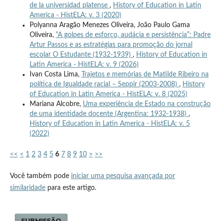
de la universidad platense
,
History of Education in Latin
America - HistELA: v. 3 (2020)
Polyanna Aragão Menezes Oliveira, João Paulo Gama
Oliveira,
“A golpes de esforço, audácia e persistência”: Padre
Artur Passos e as estratégias para promoção do jornal
escolar O Estudante (1932-1939)
,
History of Education in
Latin America - HistELA: v. 9 (2026)
Ivan Costa Lima,
Trajetos e memórias de Matilde Ribeiro na
política de Igualdade racial – Seppir (2003-2008)
,
History
of Education in Latin America - HistELA: v. 8 (2025)
Mariana Alcobre,
Uma experiência de Estado na construção
de uma identidade docente (Argentina: 1932-1938)
,
History of Education in Latin America - HistELA: v. 5
(2022)
<<
<
1
2
3
4
5
6
7
8
9
10
>
>>
Você também pode
iniciar uma pesquisa avançada por
similaridade
para este artigo.
SUBMISSÃO