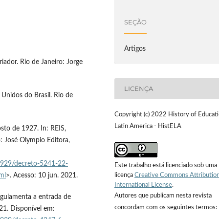
SEÇÃO
Artigos
riador. Rio de Janeiro: Jorge
LICENÇA
 Unidos do Brasil. Rio de
Copyright (c) 2022 History of Educati
Latin America - HistELA
osto de 1927. In: REIS,
o: José Olympio Editora,
1929/decreto-5241-22-
Este trabalho está licenciado sob uma
ml
>. Acesso: 10 jun. 2021.
licença
Creative Commons Attribution
International License
.
Autores que publicam nesta revista
Regulamenta a entrada de
concordam com os seguintes termos:
921. Disponível em: