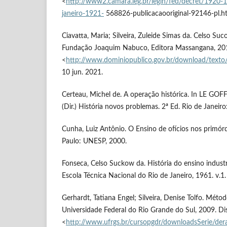
<
http://www2.camara.leg.br/legin/fed/decret/1920-
janeiro-1921-
568826-publicacaooriginal-92146-pl.ht
Ciavatta, Maria; Silveira, Zuleide Simas da. Celso Su
Fundação Joaquim Nabuco, Editora Massangana, 201
<
http://www.dominiopublico.gov.br/download/text
10 jun. 2021.
Certeau, Michel de. A operação histórica. In LE GOFF
(Dir.) História novos problemas. 2ª Ed. Rio de Janeiro
Cunha, Luiz Antônio. O Ensino de ofícios nos primórd
Paulo: UNESP, 2000.
Fonseca, Celso Suckow da. História do ensino industri
Escola Técnica Nacional do Rio de Janeiro, 1961. v.1.
Gerhardt, Tatiana Engel; Silveira, Denise Tolfo. Méto
Universidade Federal do Rio Grande do Sul, 2009. Di
<
http://www.ufrgs.br/cursopgdr/downloadsSerie/der