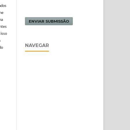
ados
ine
na
ENVIAR SUBMISSÃO
antes
 isso
m
NAVEGAR
do