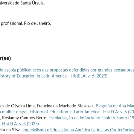
iversidade Santa Úrsula,
profissional. Rio de Janeiro,
r(es)
a escola pública: ecos das propostas defendidas por grandes pensadore
istory of Education in Latin America - HistELA: v. 6 (2023)
es de Oliveira Lima, Francinalda Machado Stascxak,
Biografia de Ana Mar
ma mulher negra
,
History of Education in Latin America - HistELA: v. 6 (2
sta, Rosianny Campos Berto,
Escolarização da infância no Espírito Santo (1
- HistELA: v. 8 (2025)
ira da Silva,
Imperialismo e Educação na América Latina: as Conferências