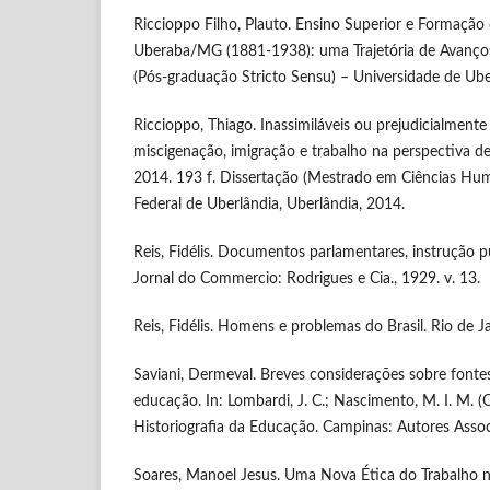
Riccioppo Filho, Plauto. Ensino Superior e Formação
Uberaba/MG (1881-1938): uma Trajetória de Avanços
(Pós-graduação Stricto Sensu) – Universidade de Ub
Riccioppo, Thiago. Inassimiláveis ou prejudicialmente 
miscigenação, imigração e trabalho na perspectiva de
2014. 193 f. Dissertação (Mestrado em Ciências Hum
Federal de Uberlândia, Uberlândia, 2014.
Reis, Fidélis. Documentos parlamentares, instrução pú
Jornal do Commercio: Rodrigues e Cia., 1929. v. 13.
Reis, Fidélis. Homens e problemas do Brasil. Rio de J
Saviani, Dermeval. Breves considerações sobre fontes
educação. In: Lombardi, J. C.; Nascimento, M. I. M. (O
Historiografia da Educação. Campinas: Autores Asso
Soares, Manoel Jesus. Uma Nova Ética do Trabalho no