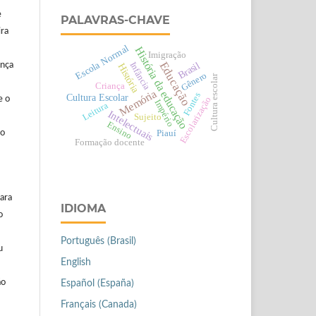
e
PALAVRAS-CHAVE
ira
Escola Normal
História da educação
Imigração
Educação
Brasil
Infância
ença
História
Gênero
Cultura escolar
Criança
Memória
Fontes
Cultura Escolar
e o
Escolarização
Império
Leitura
Intelectuais
Sujeito
Ensino
ão
Piauí
Formação docente
ara
IDIOMA
o
Português (Brasil)
u
English
ão
Español (España)
Français (Canada)