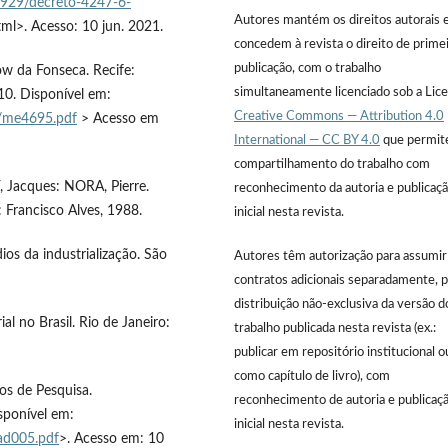
1929/decreto-4247-6-
Autores mantém os direitos autorais 
ml>. Acesso: 10 jun. 2021.
concedem à revista o direito de prime
publicação, com o trabalho
cow da Fonseca. Recife:
simultaneamente licenciado sob a Lic
0. Disponível em:
Creative Commons — Attribution 4.0
o/me4695.pdf
> Acesso em
International — CC BY 4.0
que permit
compartilhamento do trabalho com
, Jacques: NORA, Pierre.
reconhecimento da autoria e publicaç
: Francisco Alves, 1988.
inicial nesta revista.
ios da industrialização. São
Autores têm autorização para assumir
contratos adicionais separadamente, p
distribuição não-exclusiva da versão d
al no Brasil. Rio de Janeiro:
trabalho publicada nesta revista (ex.:
publicar em repositório institucional o
como capítulo de livro), com
dos de Pesquisa.
reconhecimento de autoria e publicaç
sponível em:
inicial nesta revista.
ad005.pdf
>. Acesso em: 10