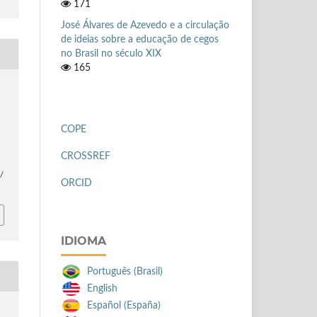
171
José Álvares de Azevedo e a circulação
de ideias sobre a educação de cegos
no Brasil no século XIX
165
s
COPE
f
CROSSREF
e/
ORCID
IDIOMA
Português (Brasil)
English
Español (España)