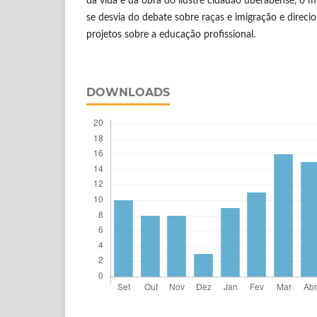
da vida e da obra do ilustre cidadão uberabense, o 
se desvia do debate sobre raças e imigração e direci
projetos sobre a educação profissional.
DOWNLOADS