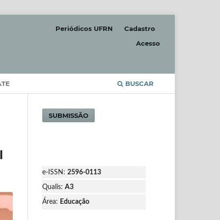
Periódicos UFRN
Cadastro
Acesso
ATE
BUSCAR
SUBMISSÃO
l
e-ISSN:
2596-0113
Qualis:
A3
Área:
Educação