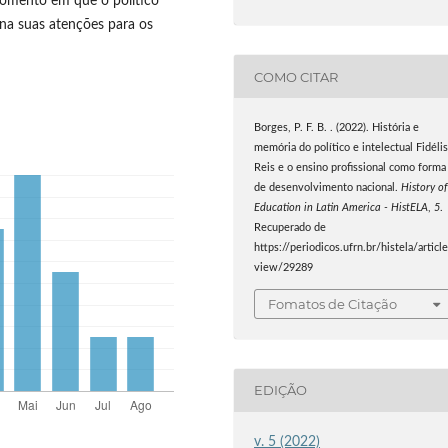
momento em que o político
ona suas atenções para os
COMO CITAR
Borges, P. F. B. . (2022). História e
memória do político e intelectual Fidéli
Reis e o ensino profissional como forma
de desenvolvimento nacional.
History o
Education in Latin America - HistELA
,
5
.
Recuperado de
https://periodicos.ufrn.br/histela/articl
view/29289
Fomatos de Citação
EDIÇÃO
v. 5 (2022)