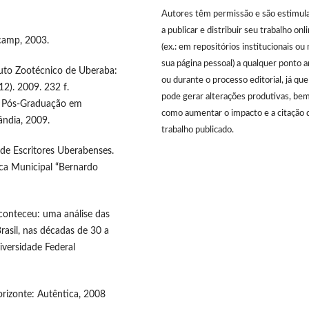
Autores têm permissão e são estimul
a publicar e distribuir seu trabalho onl
icamp, 2003.
(ex.: em repositórios institucionais ou 
sua página pessoal) a qualquer ponto 
tuto Zootécnico de Uberaba:
ou durante o processo editorial, já que
2). 2009. 232 f.
pode gerar alterações produtivas, be
e Pós-Graduação em
como aumentar o impacto e a citação 
ândia, 2009.
trabalho publicado.
 de Escritores Uberabenses.
ca Municipal “Bernardo
conteceu: uma análise das
rasil, nas décadas de 30 a
versidade Federal
orizonte: Autêntica, 2008