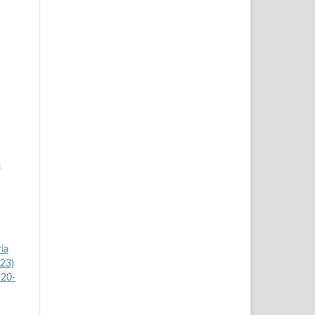
s
ia
023)
920-