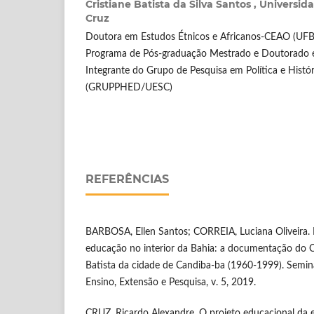
Cristiane Batista da Silva Santos ,
Universid
Cruz
Doutora em Estudos Étnicos e Africanos-CEAO (UFBA)
Programa de Pós-graduação Mestrado e Doutorado
Integrante do Grupo de Pesquisa em Política e Histó
(GRUPPHED/UESC)
REFERÊNCIAS
BARBOSA, Ellen Santos; CORREIA, Luciana Oliveira. 
educação no interior da Bahia: a documentação do C
Batista da cidade de Candiba-ba (1960-1999). Seminá
Ensino, Extensão e Pesquisa, v. 5, 2019.
CRUZ, Ricardo Alexandre. O projeto educacional da e