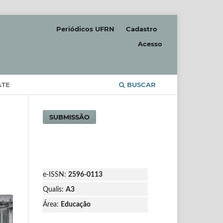
Periódicos UFRN
Cadastro
Acesso
ATE
BUSCAR
SUBMISSÃO
e-ISSN:
2596-0113
Qualis:
A3
Área:
Educação