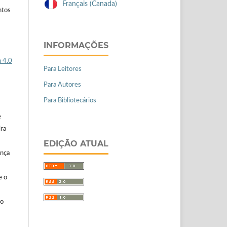
Français (Canada)
ntos
INFORMAÇÕES
 4.0
Para Leitores
Para Autores
Para Bibliotecários
e
ira
EDIÇÃO ATUAL
ença
e o
ão