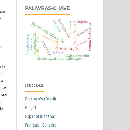
PALAVRAS-CHAVE
ara
o
Intelectuais
História
Sujeito
História da educação
Escola Normal
Criança
Formação docente
Império
Cultura Escolar
u
Escolarização
Piauí
Estado Laico
Leitura
Ensino
Memória
Fontes
Brasil
ão
Educação
Gênero
Cultura escolar
Historiografia da Educação
ados
ine
na
IDIOMA
antes
 isso
Português (Brasil)
m
English
do
Español (España)
Français (Canada)