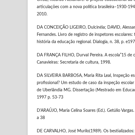
articulações com a nova política brasileira–1930-194
2010.
DA CONCEIÇÃO LIGEIRO, Dulcinéia; DAVID, Alessan
Fernandes. Livro de registro de inspetores escolares:
história da educação regional. Dialogia, n. 38, p. e1
DA FRANÇA FILHO, Durval Pereira. A escola”15 de o
Canavieiras: Secretaria de cultura, 1998.
DA SILVEIRA BARBOSA, Maria Rita Leal, Inspeção es
profissional? Um estudo de caso da inspeção escolar
de Uberlândia MG. Dissertação (Mestrado em Educ
1997 p. 53-73
D'ARAÚJO, Maria Celina Soares (Ed.). Getúlio Vargas
a 38
DE CARVALHO, José Murilo(1989). Os bestializados: 