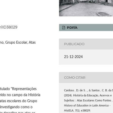
7n1ID38029
PDF/A
mo, Grupo Escolar, Atas
PUBLICADO
21-12-2024
COMO CITAR
itulado “Representações
Cardoso , D. de S. ., & Santos , C. B. da 
erido no campo da História
(2024). História da Educação, Acervos e
Sujeitos: : Atas Escolares Como Fontes .
 atas escolares do Grupo
History of Education in Latin America -
 investigando como o
HistELA
,
7
(1), e38029.