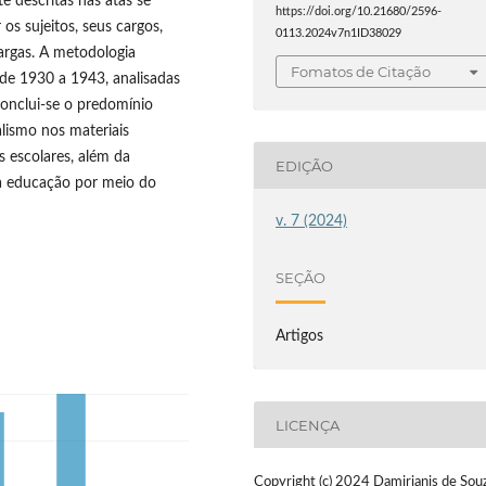
 descritas nas atas se
https://doi.org/10.21680/2596-
os sujeitos, seus cargos,
0113.2024v7n1ID38029
argas. A metodologia
Fomatos de Citação
 de 1930 a 1943, analisadas
onclui-se o predomínio
lismo nos materiais
s escolares, além da
EDIÇÃO
 na educação por meio do
v. 7 (2024)
SEÇÃO
Artigos
LICENÇA
Copyright (c) 2024 Damirianis de Sou