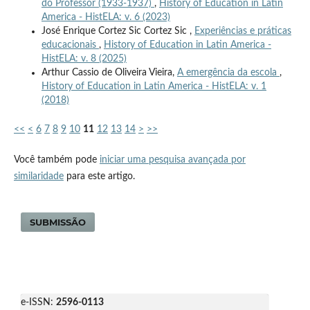
do Professor (1933-1937)
,
History of Education in Latin
America - HistELA: v. 6 (2023)
José Enrique Cortez Sic Cortez Sic ,
Experiências e práticas
educacionais
,
History of Education in Latin America -
HistELA: v. 8 (2025)
Arthur Cassio de Oliveira Vieira,
A emergência da escola
,
History of Education in Latin America - HistELA: v. 1
(2018)
<<
<
6
7
8
9
10
11
12
13
14
>
>>
Você também pode
iniciar uma pesquisa avançada por
similaridade
para este artigo.
SUBMISSÃO
e-ISSN:
2596-0113