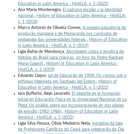
Education in Latin America - HistELA: v. 5 (2022)
Ana María Montenegro,
El patrono escolar y la identidad
nacional
,
History of Education in Latin America - HistELA:
v. 1 (2018)
Marco Antonio de Oliveira Gomes,
A presença/ausência da
produção marxiana e de Manacorda nos currículos de
pedagogia das universidades federais
,
History of Education
in Latin America - HistELA: v. 2 (2019)
Ligia Bahia de Mendonça,
Abordagem cívica e jesuítica da
história do Brasil para crianças, no livro do Padre Raphael
Maria Galanti
,
History of Education in Latin America -
HistELA: v. 2 (2019)
Eduardo Llapur,
Lei de Educação de 1904: Os corpos sob o
enfoque higienista em Santiago del Estero
,
History of
Education in Latin America - HistELA: v. 5 (2022)
Iara Buffarini, Alejo Levoratti,
El deporte en la formación
inicial en Educación Física en la Universidad Nacional de La
Plata. Un análisis sobre sus incorporaciones en dos planes
de estudio (1982-1986)
,
History of Education in Latin
America - HistELA: v. 5 (2022)
Lígia Silva Pessoa, Olívia Medeiros Neta,
Iniciativa da Liga
de Professores Católicos do Ceará para celebração do Dia