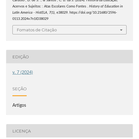
Cardoso , D. de S. ., & Santos , C. B. da S. (2024). História da Educação,
Acervos e Sujeitos: : Atas Escolares Como Fontes .
History of Education in
Latin America - HistELA
,
7
(1), e38029. https://doi.org/10.21680/2596-
0113.2024v7n1ID38029
Fomatos de Citação
EDIÇÃO
v. 7 (2024)
SEÇÃO
Artigos
LICENÇA