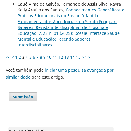
Cauê Almeida Galvão, Fernando de Assis Silva, Rayra
Kelly Araújo dos Santos,
Conhecimentos Geográficos e
Práticas Educacionais no Ensino Infantil e
Fundamental dos Anos Iniciais no Seridó Potiguar
,
Saberes: Revista interdisciplinar de Filosofia e
Educação: v. 25 n. 01 (2025): Dossiê Interface Saúde
Mental e Educação: Tecendo Saberes
Interdisciplinares
<<
<
1
2
3
4
5
6
7
8
9
10
11
12
13
14
15
>
>>
Você também pode
iniciar uma pesquisa avançada por
similaridade
para este artigo.
Submissão
e-ISSN:
1984-3879