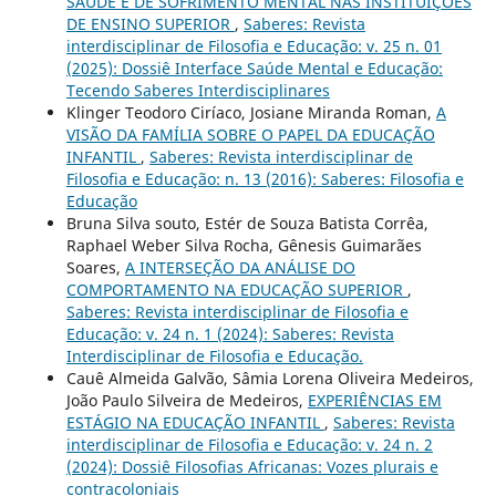
SAÚDE E DE SOFRIMENTO MENTAL NAS INSTITUIÇÕES
DE ENSINO SUPERIOR
,
Saberes: Revista
interdisciplinar de Filosofia e Educação: v. 25 n. 01
(2025): Dossiê Interface Saúde Mental e Educação:
Tecendo Saberes Interdisciplinares
Klinger Teodoro Ciríaco, Josiane Miranda Roman,
A
VISÃO DA FAMÍLIA SOBRE O PAPEL DA EDUCAÇÃO
INFANTIL
,
Saberes: Revista interdisciplinar de
Filosofia e Educação: n. 13 (2016): Saberes: Filosofia e
Educação
Bruna Silva souto, Estér de Souza Batista Corrêa,
Raphael Weber Silva Rocha, Gênesis Guimarães
Soares,
A INTERSEÇÃO DA ANÁLISE DO
COMPORTAMENTO NA EDUCAÇÃO SUPERIOR
,
Saberes: Revista interdisciplinar de Filosofia e
Educação: v. 24 n. 1 (2024): Saberes: Revista
Interdisciplinar de Filosofia e Educação.
Cauê Almeida Galvão, Sâmia Lorena Oliveira Medeiros,
João Paulo Silveira de Medeiros,
EXPERIÊNCIAS EM
ESTÁGIO NA EDUCAÇÃO INFANTIL
,
Saberes: Revista
interdisciplinar de Filosofia e Educação: v. 24 n. 2
(2024): Dossiê Filosofias Africanas: Vozes plurais e
contracoloniais