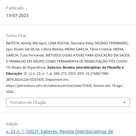
Publicado
13-07-2023
Como Citar
BATISTA, Anielly Werlayni; LIMA ROCHA, Geovana Kelly; MORAIS FERNANDES,
Igor Ricelli; DA SILVA, Letícia Batista; MEIRA GARCIA, Tânia Cristina; MEIRA
GARCIA, Tulia Fernanda. METODOLOGIAS ATIVAS PARA EDUCAÇÃO EM SAÚDE
E TRABALHO EM GRUPO COMO FERRAMENTA DE REABILITAÇÃO PÓS COVID-
19: Relato de Experiência.
Saberes: Revista interdisciplinar de Filosofia e
Educação
,
[S. l.]
, v. 23, n. 1, p. 260–272, 2023. DOI: 10.21680/1984-
3879.2023v23n1ID31835. Disponível em:
https://periodicos.ufrn.br/saberes/article/view/31835. Acesso em: 10 ago.
2026.
Fomatos de Citação
Edição
v. 23 n. 1 (2023): Saberes: Revista Interdisciplinar de