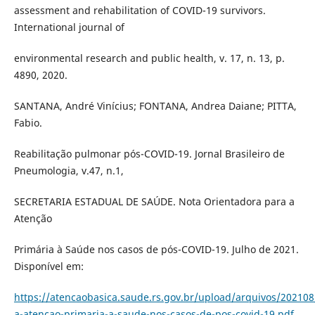
assessment and rehabilitation of COVID-19 survivors.
International journal of
environmental research and public health, v. 17, n. 13, p.
4890, 2020.
SANTANA, André Vinícius; FONTANA, Andrea Daiane; PITTA,
Fabio.
Reabilitação pulmonar pós-COVID-19. Jornal Brasileiro de
Pneumologia, v.47, n.1,
SECRETARIA ESTADUAL DE SAÚDE. Nota Orientadora para a
Atenção
Primária à Saúde nos casos de pós-COVID-19. Julho de 2021.
Disponível em:
https://atencaobasica.saude.rs.gov.br/upload/arquivos/20210
a-atencao-primaria-a-saude-nos-casos-de-pos-covid-19.pdf
.