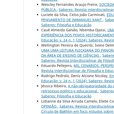
Wescley Fernandes Araujo Freire,
SOCIEDA
PÚBLICA
,
Saberes: Revista interdisciplinar
Luciele da Silva, Celso João Carminati,
EDU
PENSAMENTO DE IMMANUEL KANT
,
Saber
Saberes: Filosofia e Educação
Cauê Almeida Galvão, Nbemba Djassi,
UMA
EXPERIÊNCIA DOS POVOS HISTORICAME
Educação: v. 24 n. 1 (2024): Saberes: Revis
Wellington Pereira de Queirós, Ivone Delmi
UMA UMA LEITURA FLECKIANA DO PANOR
DA ÁREA DE ENSINO DE CIÊNCIAS
,
Saberes
Saberes: Revista Interdisciplinar de Filoso
Eduardo Pellejero,
MIL CENÁRIOS: PERSP
Revista interdisciplinar de Filosofia e Edu
Rodrigo Pedrolo, Deniz Alcione Nicolay,
Em
Educação: v. 24 n. 1 (2024): Saberes: Revis
Jéssica Ribeiro,
A não-obrigatoriedade do e
retrocesso político e educacional
,
Saberes:
Saberes: Filosofia e Educação
Lidianne da Silva Arruda Camelo, Eliete C
OPINIÃO
,
Saberes: Revista interdisciplina
Círculo de Bakhtin em foco: estudos sobre 