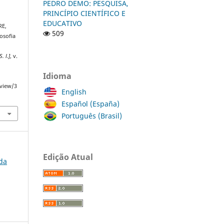
PEDRO DEMO: PESQUISA,
PRINCÍPIO CIENTÍFICO E
EDUCATIVO
RE,
509
osofia
S. l.]
, v.
Idioma
/view/3
English
Español (España)
Português (Brasil)
Edição Atual
 da