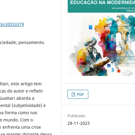
23n3ID33379
sociedade; pensamento.
tari, este artigo tem
as do autor e refletir
PDF
Guattari aborda a
ental (subjetividade) e
na forma como nos
Publicado
e o mundo. Com o
28-11-2023
e enfrenta uma crise
 se manter distante dessa