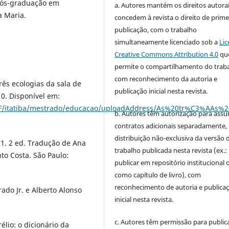
ós-graduação em
a. Autores mantém os direitos autorai
a Maria.
concedem à revista o direito de prime
publicação, com o trabalho
simultaneamente licenciado sob a
Lic
Creative Commons Attribution 4.0
qu
permite o compartilhamento do trab
com reconhecimento da autoria e
ês ecologias da sala de
publicação inicial nesta revista.
010. Disponível em:
lUSF/itatiba/mestrado/educacao/uploadAddress/As%20tr%C3%AA
b. Autores têm autorização para assu
contratos adicionais separadamente,
distribuição não-exclusiva da versão 
. 1. 2 ed. Tradução de Ana
trabalho publicada nesta revista (ex.:
nto Costa. São Paulo:
publicar em repositório institucional 
como capítulo de livro), com
reconhecimento de autoria e publica
rado Jr. e Alberto Alonso
inicial nesta revista.
c. Autores têm permissão para publica
lio: o dicionário da