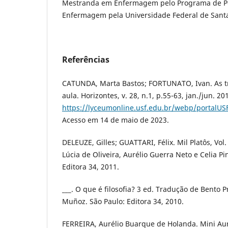
Mestranda em Enfermagem pelo Programa de P
Enfermagem pela Universidade Federal de Sant
Referências
CATUNDA, Marta Bastos; FORTUNATO, Ivan. As tr
aula. Horizontes, v. 28, n.1, p.55-63, jan./jun. 2
https://lyceumonline.usf.edu.br/webp/porta
Acesso em 14 de maio de 2023.
DELEUZE, Gilles; GUATTARI, Félix. Mil Platôs, Vol
Lúcia de Oliveira, Aurélio Guerra Neto e Celia Pi
Editora 34, 2011.
___. O que é filosofia? 3 ed. Tradução de Bento P
Muñoz. São Paulo: Editora 34, 2010.
FERREIRA, Aurélio Buarque de Holanda. Mini Auré