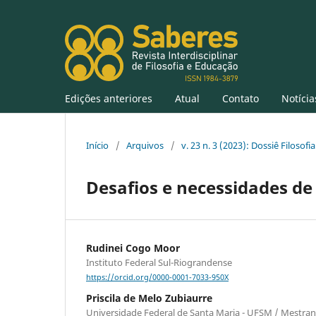
Edições anteriores
Atual
Contato
Notícia
Início
/
Arquivos
/
v. 23 n. 3 (2023): Dossiê Filoso
Desafios e necessidades de 
Rudinei Cogo Moor
Instituto Federal Sul-Riograndense
https://orcid.org/0000-0001-7033-950X
Priscila de Melo Zubiaurre
Universidade Federal de Santa Maria - UFSM / Mestra