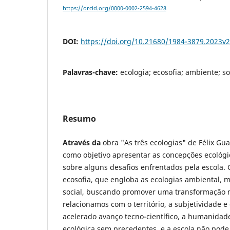
https://orcid.org/0000-0002-2594-4628
DOI:
https://doi.org/10.21680/1984-3879.2023v
Palavras-chave:
ecologia; ecosofia; ambiente; 
Resumo
Através da
obra "As três ecologias" de Félix Guat
como objetivo apresentar as concepções ecológic
sobre alguns desafios enfrentados pela escola. 
ecosofia, que engloba as ecologias ambiental, m
social, buscando promover uma transformação 
relacionamos com o território, a subjetividade 
acelerado avanço tecno-científico, a humanidad
ecológica sem precedentes, e a escola não pode