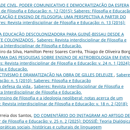
DE CIVIL, PODER COMUNICATIVO E DEMOCRATIZAÇÃO DA ESFERA
 de Filosofia e Educação: n. 12 (2015): Saberes: Filosofia e Educaçã
CAÇÃO E ENSINO DE FILOSOFIA: UMA PERSPECTIVA A PARTIR DO
es: Revista interdisciplinar de Filosofia e Educação: n. 13 (2016):
 EDUCAÇÃO DESCOLONIZADORA PARA GUINÉ-BISSAU DESDE A
NTE COLONIZADOS
,
Saberes: Revista interdisciplinar de Filosofia e
ta Interdisciplinar de Filosofia e Educação.
ro da Silva, Hamilton Perez Soares Corrêa, Thiago de Oliveira Bor
AMA DAS PESQUISAS SOBRE ENSINO DE ASTROBIOLOGIA EM EVE
: Revista interdisciplinar de Filosofia e Educação: v. 24 n. 1 (2024)
fia e Educação.
ECTIVISMO E DRAMATIZAÇÃO NA OBRA DE GILLES DELEUZE
,
Sabere
cação: n. 5 (2010): Saberes: Filosofia e Educação
 defesa da vida
,
Saberes: Revista interdisciplinar de Filosofia e
ta Interdisciplinar de Filosofia e Educação.
nsino de Filosofia e a ideologia neoliberal: notas acerca de um
 Revista interdisciplinar de Filosofia e Educação: v. 18 n. 2 (2018):
orreia dos Santos,
DO COMENTÁRIO DO INSTAGRAM AO ARTIGO DE
r de Filosofia e Educação: v. 25 n. 2 (2025): DOSSIÊ: Teoria Dialógic
práticas sociais, históricas e culturais de linguagem