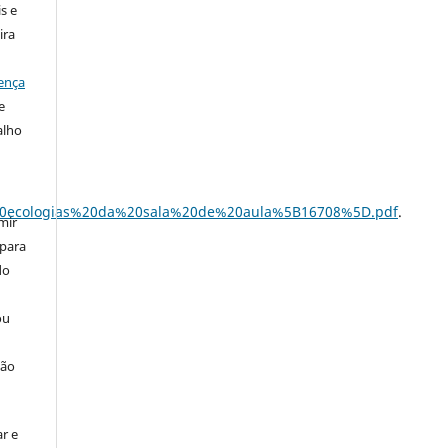
s e
ira
ença
e
alho
s%20ecologias%20da%20sala%20de%20aula%5B16708%5D.pdf
.
mir
 para
do
ou
ção
r e