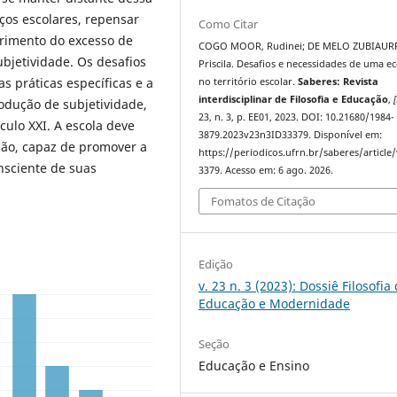
ços escolares, repensar
Como Citar
imento do excesso de
COGO MOOR, Rudinei; DE MELO ZUBIAUR
ubjetividade. Os desafios
Priscila. Desafios e necessidades de uma ec
s práticas específicas e a
no território escolar.
Saberes: Revista
interdisciplinar de Filosofia e Educação
,
[
dução de subjetividade,
23, n. 3, p. EE01, 2023. DOI: 10.21680/1984-
ulo XXI. A escola deve
3879.2023v23n3ID33379. Disponível em:
ção, capaz de promover a
https://periodicos.ufrn.br/saberes/article
nsciente de suas
3379. Acesso em: 6 ago. 2026.
Fomatos de Citação
Edição
v. 23 n. 3 (2023): Dossiê Filosofia
Educação e Modernidade
Seção
Educação e Ensino