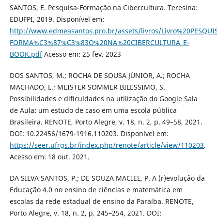
SANTOS, E. Pesquisa-Formação na Cibercultura. Teresina:
EDUFPI, 2019. Disponível em:
http://www.edmeasantos.pro.br/assets/livros/Livro%20PESQUI
FORMA%C3%87%C3%83O%20NA%20CIBERCULTURA_E-
BOOK.pdf
Acesso em: 25 fev. 2023
DOS SANTOS, M.; ROCHA DE SOUSA JÚNIOR, A.; ROCHA
MACHADO, L.; MEISTER SOMMER BILESSIMO, S.
Possibilidades e dificuldades na utilização do Google Sala
de Aula: um estudo de caso em uma escola pública
Brasileira. RENOTE, Porto Alegre, v. 18, n. 2, p. 49–58, 2021.
DOI: 10.22456/1679-1916.110203. Disponível em:
https://seer.ufrgs.br/index.php/renote/article/view/110203
.
Acesso em: 18 out. 2021.
DA SILVA SANTOS, P.; DE SOUZA MACIEL, P. A (r)evolução da
Educação 4.0 no ensino de ciências e matemática em
escolas da rede estadual de ensino da Paraíba. RENOTE,
Porto Alegre, v. 18, n. 2, p. 245–254, 2021. DOI: