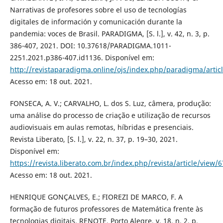
Narrativas de profesores sobre el uso de tecnologías
digitales de información y comunicación durante la
pandemia: voces de Brasil. PARADIGMA, [S. l.], v. 42, n. 3, p.
386-407, 2021. DOI: 10.37618/PARADIGMA.1011-
2251.2021.p386-407.id1136. Disponível em:
http://revistaparadigma.online/ojs/index.php/paradigma/artic
Acesso em: 18 out. 2021.
FONSECA, A. V.; CARVALHO, L. dos S. Luz, câmera, produção:
uma análise do processo de criação e utilização de recursos
audiovisuais em aulas remotas, híbridas e presenciais.
Revista Liberato, [S. l.], v. 22, n. 37, p. 19–30, 2021.
Disponível em:
https://revista.liberato.com.br/index.php/revista/article/view/
Acesso em: 18 out. 2021.
HENRIQUE GONÇALVES, E.; FIOREZI DE MARCO, F. A
formação de futuros professores de Matemática frente às
tecnologias digitais. RENOTE, Porto Alegre, v. 18, n. 2, p.