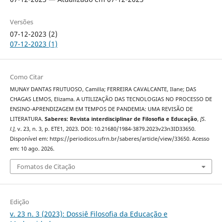
Versões
07-12-2023 (2)
07-12-2023 (1)
Como Citar
MUNAY DANTAS FRUTUOSO, Camilla; FERREIRA CAVALCANTE, Ilane; DAS
CHAGAS LEMOS, Elizama. A UTILIZAÇÃO DAS TECNOLOGIAS NO PROCESSO DE
ENSINO-APRENDIZAGEM EM TEMPOS DE PANDEMIA: UMA REVISÃO DE
LITERATURA.
Saberes: Revista interdisciplinar de Filosofia e Educação
,
[S.
l.]
, v. 23, n. 3, p. ETE1, 2023. DOI: 10.21680/1984-3879.2023v23n3ID33650.
Disponível em: https://periodicos.ufrn.br/saberes/article/view/33650. Acesso
em: 10 ago. 2026.
Fomatos de Citação
Edição
v. 23 n. 3 (2023): Dossiê Filosofia da Educação e