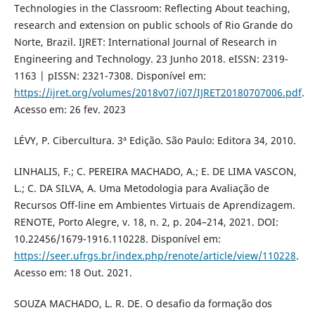
Technologies in the Classroom: Reflecting About teaching,
research and extension on public schools of Rio Grande do
Norte, Brazil. IJRET: International Journal of Research in
Engineering and Technology. 23 Junho 2018. eISSN: 2319-
1163 | pISSN: 2321-7308. Disponível em:
https://ijret.org/volumes/2018v07/i07/IJRET20180707006.pdf
.
Acesso em: 26 fev. 2023
LÉVY, P. Cibercultura. 3ª Edição. São Paulo: Editora 34, 2010.
LINHALIS, F.; C. PEREIRA MACHADO, A.; E. DE LIMA VASCON,
L.; C. DA SILVA, A. Uma Metodologia para Avaliação de
Recursos Off-line em Ambientes Virtuais de Aprendizagem.
RENOTE, Porto Alegre, v. 18, n. 2, p. 204–214, 2021. DOI:
10.22456/1679-1916.110228. Disponível em:
https://seer.ufrgs.br/index.php/renote/article/view/110228
.
Acesso em: 18 Out. 2021.
SOUZA MACHADO, L. R. DE. O desafio da formação dos