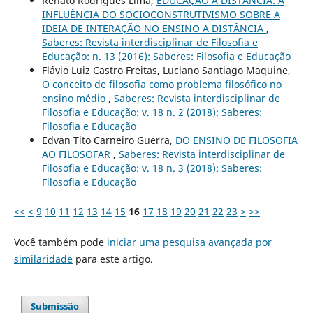
Renato Rodrigues Lima,
EDUCAÇÃO A DISTÂNCIA: A
INFLUÊNCIA DO SOCIOCONSTRUTIVISMO SOBRE A
IDEIA DE INTERAÇÃO NO ENSINO A DISTÂNCIA
,
Saberes: Revista interdisciplinar de Filosofia e
Educação: n. 13 (2016): Saberes: Filosofia e Educação
Flávio Luiz Castro Freitas, Luciano Santiago Maquine,
O conceito de filosofia como problema filosófico no
ensino médio
,
Saberes: Revista interdisciplinar de
Filosofia e Educação: v. 18 n. 2 (2018): Saberes:
Filosofia e Educação
Edvan Tito Carneiro Guerra,
DO ENSINO DE FILOSOFIA
AO FILOSOFAR
,
Saberes: Revista interdisciplinar de
Filosofia e Educação: v. 18 n. 3 (2018): Saberes:
Filosofia e Educação
<<
<
9
10
11
12
13
14
15
16
17
18
19
20
21
22
23
>
>>
Você também pode
iniciar uma pesquisa avançada por
similaridade
para este artigo.
Submissão