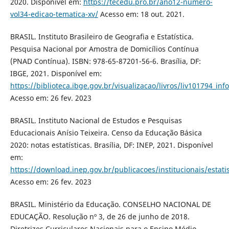
2020. Disponível em:
https://tecedu.pro.br/ano12-numero-
vol34-edicao-tematica-xv/
Acesso em: 18 out. 2021.
BRASIL. Instituto Brasileiro de Geografia e Estatística.
Pesquisa Nacional por Amostra de Domicílios Contínua
(PNAD Contínua). ISBN: 978-65-87201-56-6. Brasília, DF:
IBGE, 2021. Disponível em:
https://biblioteca.ibge.gov.br/visualizacao/livros/liv101794_inf
Acesso em: 26 fev. 2023
BRASIL. Instituto Nacional de Estudos e Pesquisas
Educacionais Anísio Teixeira. Censo da Educação Básica
2020: notas estatísticas. Brasília, DF: INEP, 2021. Disponível
em:
https://download.inep.gov.br/publicacoes/institucionais/estati
Acesso em: 26 fev. 2023
BRASIL. Ministério da Educação. CONSELHO NACIONAL DE
EDUCAÇÃO. Resolução nº 3, de 26 de junho de 2018.
Diretrizes Curriculares Nacionais para o Ensino Médio.