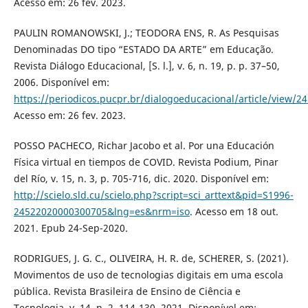
Acesso em: 26 fev. 2023.
PAULIN ROMANOWSKI, J.; TEODORA ENS, R. As Pesquisas
Denominadas DO tipo “ESTADO DA ARTE” em Educação.
Revista Diálogo Educacional, [S. l.], v. 6, n. 19, p. p. 37–50,
2006. Disponível em:
https://periodicos.pucpr.br/dialogoeducacional/article/view/2
Acesso em: 26 fev. 2023.
POSSO PACHECO, Richar Jacobo et al. Por una Educación
Física virtual en tiempos de COVID. Revista Podium, Pinar
del Río, v. 15, n. 3, p. 705-716, dic. 2020. Disponível em:
http://scielo.sld.cu/scielo.php?script=sci_arttext&pid=S1996-
24522020000300705&lng=es&nrm=iso
. Acesso em 18 out.
2021. Epub 24-Sep-2020.
RODRIGUES, J. G. C., OLIVEIRA, H. R. de, SCHERER, S. (2021).
Movimentos de uso de tecnologias digitais em uma escola
pública. Revista Brasileira de Ensino de Ciência e
Tecnologia, v. 14, n. 2, 114-130, 2021. Disponível em: