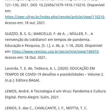
121–130, 2021. DOI: 10.22456/1679-1916.110210. Disponível
em:
https://seer.ufrgs.br/index.php/renote/article/view/110210
.
Acesso em: 18 out. 2021.
GUIZZO, B. S. G.; MARCELLO, F. de A. .; MÜLLER, F. . A
reinvenção do cotidiano1 em tempos de pandemia.
Educação e Pesquisa, [S. l.], v. 46, p. 1-18, 2020. Disponível
em:
https://www.revistas.usp.br/ep/article/view/186910
.
Acesso em: 18 Out. 2021.
Lacerda. T. E. de, Tedesco, A. L. (2020). EDUCAÇÃO EM
TEMPOS DE COVID-19 desafios e possibilidades – Volume 2.
(n.p.): Editora BAGAI.
LEMOS, André. A Tecnologia é um Vírus: Pandemia e Cultura
Digital. Porto Alegre: Sulin, 2021.
LEMOS, E. das C., CAVALCANTE, I. F., MOTTA, T. C.