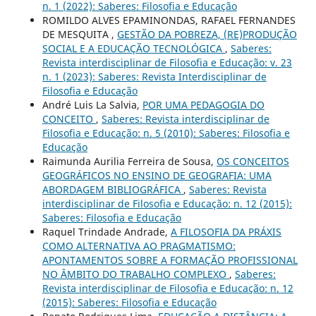
n. 1 (2022): Saberes: Filosofia e Educação
ROMILDO ALVES EPAMINONDAS, RAFAEL FERNANDES
DE MESQUITA ,
GESTÃO DA POBREZA, (RE)PRODUÇÃO
SOCIAL E A EDUCAÇÃO TECNOLÓGICA
,
Saberes:
Revista interdisciplinar de Filosofia e Educação: v. 23
n. 1 (2023): Saberes: Revista Interdisciplinar de
Filosofia e Educação
André Luis La Salvia,
POR UMA PEDAGOGIA DO
CONCEITO
,
Saberes: Revista interdisciplinar de
Filosofia e Educação: n. 5 (2010): Saberes: Filosofia e
Educação
Raimunda Aurilia Ferreira de Sousa,
OS CONCEITOS
GEOGRÁFICOS NO ENSINO DE GEOGRAFIA: UMA
ABORDAGEM BIBLIOGRÁFICA
,
Saberes: Revista
interdisciplinar de Filosofia e Educação: n. 12 (2015):
Saberes: Filosofia e Educação
Raquel Trindade Andrade,
A FILOSOFIA DA PRÁXIS
COMO ALTERNATIVA AO PRAGMATISMO:
APONTAMENTOS SOBRE A FORMAÇÃO PROFISSIONAL
NO ÂMBITO DO TRABALHO COMPLEXO
,
Saberes:
Revista interdisciplinar de Filosofia e Educação: n. 12
(2015): Saberes: Filosofia e Educação