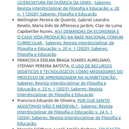
LICENCIATURA EM QUÍMICA DA UEMS
,
Saberes:
Revista interdisciplinar de Filosofia e Educação: v. 20
n. 1 (2020): Saberes: Filosofia e Educação
Wellington Pereira de Queirós, Gabriel Leandro
Revelo, Maria Inês de Affonseca Jardim, Clair de Luma
Capiberibe Nunes,
A(s) DEMANDAS DA ECONOMIA E
O CASO VIDA-PRODUÇÃO NA BASE NACIONAL COMUM
CURRICULAR
,
Saberes: Revista interdisciplinar de
Filosofia e Educação: v. 20 n. 1 (2020): Saberes:
Filosofia e Educação
FRANCISCA EDILMA BRAGA SOARES AURELIANO,
STEFANY PEREIRA BATISTA,
O USO DE RECURSOS
DIDÁTICOS E TECNOLÓGICOS COMO MEDIADORES DO
PROCESSO DE APRENDIZAGEM NA ALFABETIZAÇÃO
,
Saberes: Revista interdisciplinar de Filosofia e
Educação: v. 23 n. 1 (2023): Saberes: Revista
Interdisciplinar de Filosofia e Educação
Francisco Eduardo de Oliveira,
POR QUE SANTO
AGOSTINHO NÃO É MEDIEVAL?
,
Saberes: Revista
interdisciplinar de Filosofia e Educação: v. 24 n. 1
(2024): Saberes: Revista Interdisciplinar de Filosofia e
Educação.