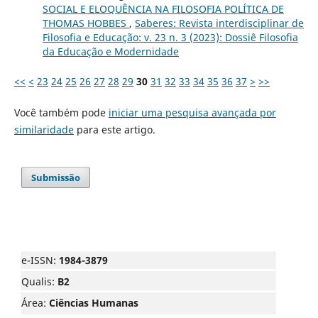
SOCIAL E ELOQUÊNCIA NA FILOSOFIA POLÍTICA DE
THOMAS HOBBES
,
Saberes: Revista interdisciplinar de
Filosofia e Educação: v. 23 n. 3 (2023): Dossiê Filosofia
da Educação e Modernidade
<<
<
23
24
25
26
27
28
29
30
31
32
33
34
35
36
37
>
>>
Você também pode
iniciar uma pesquisa avançada por
similaridade
para este artigo.
Submissão
e-ISSN:
1984-3879
Qualis:
B2
Área:
Ciências Humanas