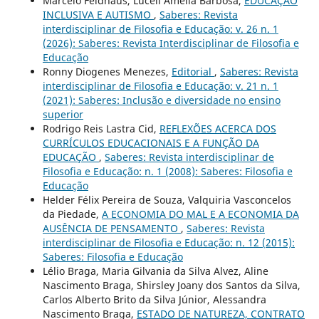
Marcelo Feldhaus, Luceli Amélia Barbosa,
EDUCAÇÃO
INCLUSIVA E AUTISMO
,
Saberes: Revista
interdisciplinar de Filosofia e Educação: v. 26 n. 1
(2026): Saberes: Revista Interdisciplinar de Filosofia e
Educação
Ronny Diogenes Menezes,
Editorial
,
Saberes: Revista
interdisciplinar de Filosofia e Educação: v. 21 n. 1
(2021): Saberes: Inclusão e diversidade no ensino
superior
Rodrigo Reis Lastra Cid,
REFLEXÕES ACERCA DOS
CURRÍCULOS EDUCACIONAIS E A FUNÇÃO DA
EDUCAÇÃO
,
Saberes: Revista interdisciplinar de
Filosofia e Educação: n. 1 (2008): Saberes: Filosofia e
Educação
Helder Félix Pereira de Souza, Valquiria Vasconcelos
da Piedade,
A ECONOMIA DO MAL E A ECONOMIA DA
AUSÊNCIA DE PENSAMENTO
,
Saberes: Revista
interdisciplinar de Filosofia e Educação: n. 12 (2015):
Saberes: Filosofia e Educação
Lélio Braga, Maria Gilvania da Silva Alvez, Aline
Nascimento Braga, Shirsley Joany dos Santos da Silva,
Carlos Alberto Brito da Silva Júnior, Alessandra
Nascimento Braga,
ESTADO DE NATUREZA, CONTRATO