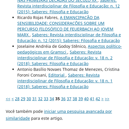
NAS PRIMEIRAS DÉCADAS DO SÉCULO XX
,
Saberes:
Revista interdisciplinar de Filosofia e Educação: n. 12
(2015): Saberes: Filosofia e Educação
Ricardo Rojas Fabres,
A EMANCIPAÇÃO DA
SENSIBILIDADE: CONSIDERAÇÕES SOBRE UM
PERCURSO FILOSÓFICO DE FEUERBACH AO JOVEM
MARX
,
Saberes: Revista interdisciplinar de Filosofia e
Educação: n. 12 (2015): Saberes: Filosofia e Educação
Joselaine Andréia de Godoy Stênico,
Aspectos político-
pedagógicos em Gramsci
,
Saberes: Revista
interdisciplinar de Filosofia e Educação: v. 18 n. 2
(2018): Saberes: Filosofia e Educação
Antonio Basílio Novaes Thomaz de Menezes, Cristina
Foroni Consani,
Editorial
,
Saberes: Revista
interdisciplinar de Filosofia e Educação: v. 18 n. 1
(2018): Saberes: Filosofia e Educação
<<
<
28
29
30
31
32
33
34
35
36
37
38
39
40
41
42
>
>>
Você também pode
iniciar uma pesquisa avançada por
similaridade
para este artigo.