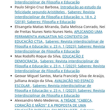
Interdisciplinar de Filosofia e Educação
Paulo Sérgio Cruz Barbosa,
Introdução ao estudo da
felicidade segundo Aristóteles
,
Saberes: Revista
interdisciplinar de Filosofia e Educação: v. 18 n. 2
(2018): Saberes: Filosofia e Educação
Elisangela Matias Miranda, Dalia Melissa Conrado, Nei
de Freitas Nunes Neto Nunes Neto,
APLICANDO UMA
FERRAMENTA AVALIATIVA NO CONTEXTO DA
EDUCAÇÃO CTSA
,
Saberes: Revista interdisciplinar de
Filosofia e Educação: v. 23 n. 1 (2023): Saberes: Revista
Interdisciplinar de Filosofia e Educação
Max Rodolfo Roque da Silva,
EDUCAÇÃO E
DEMOCRACIA
,
Saberes: Revista interdisciplinar de
Filosofia e Educação: v. 23 n. 1 (2023): Saberes: Revista
Interdisciplinar de Filosofia e Educação
Geovar Miguel Santos, Maria Franciely Silva de Araújo,
Julliana Araújo da Silva,
AVALIAÇÃO NO ESPAÇO
ESCOLAR
,
Saberes: Revista interdisciplinar de
Filosofia e Educação: v. 23 n. 1 (2023): Saberes: Revista
Interdisciplinar de Filosofia e Educação
Alexsandro Melo Medeiros,
A TRÍADE “CABEÇA,
CORAÇÃO E MÃOS” E A PROPOSTA DE UMA