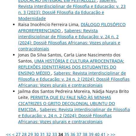
EDUCAÇÃO INTEGRAL EM PESTALOZZI
,
Saberes:
Revista interdisciplinar de Filosofia e Educação: v. 23
n. 3 (2023): Dossiê Filosofia da Educação e
Modernidade
Raisa Inocêncio Ferreira Lima,
DIÁLOGO FILOSÓFICO
AFROREFERENCIADO
,
Saberes: Revista
interdisciplinar de Filosofia e Educação: v. 24 n. 2
(2024): Dossiê Filosofias Africanas: Vozes plurais e
contracoloniais
Jonas Da Silva Santos, Carla Liane Nascimento dos
Santos,
UMA HISTÓRIA E CULTURA AFROCENTRADA:
REFLEXÕES IDENTITÁRIAS DOS ESTUDANTES DO
ENSINO MÉDIO
,
Saberes: Revista interdisciplinar de
Filosofia e Educação: v. 24 n. 2 (2024): Dossiê Filosofias
Africanas: Vozes plurais e contracoloniais
Jailma dos Santos Pedreira Moreira, Nádja Nayra Brito
Leite,
PERMITA QUE EU FALE NÃO ÀS MINHAS
CICATRIZES O GRITO DECOLONIAL UBUNTU DO
EMICIDA
,
Saberes: Revista interdisciplinar de Filosofia
e Educação: v. 24 n. 2 (2024): Dossiê Filosofias
Africanas: Vozes plurais e contracoloniais
<<
<
27
28
29
30
31
32
33
34
35
36
37
38
39
40
41
>
>>