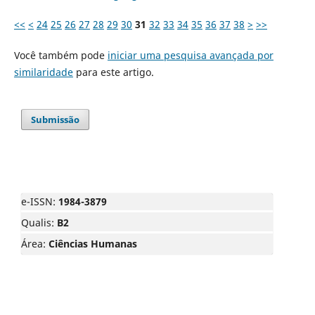
<<
<
24
25
26
27
28
29
30
31
32
33
34
35
36
37
38
>
>>
Você também pode
iniciar uma pesquisa avançada por
similaridade
para este artigo.
Submissão
e-ISSN:
1984-3879
Qualis:
B2
Área:
Ciências Humanas