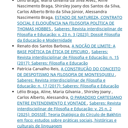
Lélio Braga, Maria Gilvania da Silva Alvez, Aline
Nascimento Braga, Shirsley Joany dos Santos da Silva,
Carlos Alberto Brito da Silva Júnior, Alessandra
Nascimento Braga,
ESTADO DE NATUREZA, CONTRATO
SOCIAL E ELOQUÊNCIA NA FILOSOFIA POLÍTICA DE
THOMAS HOBBES
,
Saberes: Revista interdisciplinar de
Filosofia e Educação: v. 23 n. 3 (2023): Dossiê Filosofia
da Educação e Modernidade
Renato dos Santos Barbosa,
A NOÇÃO DE LIMITE: A
BASE POÉTICA DA ÉTICA DE EPICURO
,
Saberes:
Revista interdisciplinar de Filosofia e Educação: n. 15
(2017): Saberes: Filosofia e Educação
Patrícia Carvalho Reis,
A CONSTRUÇÃO DO CONCEITO
DE DESPOTISMO NA FILOSOFIA DE MONTESQUIEU
,
Saberes: Revista interdisciplinar de Filosofia e
Educação: n. 17 (2017): Saberes: Filosofia e Educação
Lélio Braga, Aline, Maria Gilvania , Shirsley Joany ,
Carlos Alberto, Alessandra,
O PARADOXO CARTESIANO
ENTRE ENTENDIMENTO E VONTADE
,
Saberes: Revista
interdisciplinar de Filosofia e Educação: v. 25 n. 2
(2025): DOSSIÊ: Teoria Dialógica do Círculo de Bakhtin
em foco: estudos sobre práticas sociais, históricas e
culturais de linguagem