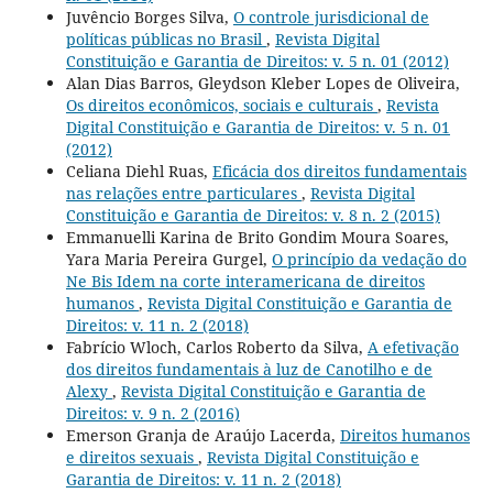
Juvêncio Borges Silva,
O controle jurisdicional de
políticas públicas no Brasil
,
Revista Digital
Constituição e Garantia de Direitos: v. 5 n. 01 (2012)
Alan Dias Barros, Gleydson Kleber Lopes de Oliveira,
Os direitos econômicos, sociais e culturais
,
Revista
Digital Constituição e Garantia de Direitos: v. 5 n. 01
(2012)
Celiana Diehl Ruas,
Eficácia dos direitos fundamentais
nas relações entre particulares
,
Revista Digital
Constituição e Garantia de Direitos: v. 8 n. 2 (2015)
Emmanuelli Karina de Brito Gondim Moura Soares,
Yara Maria Pereira Gurgel,
O princípio da vedação do
Ne Bis Idem na corte interamericana de direitos
humanos
,
Revista Digital Constituição e Garantia de
Direitos: v. 11 n. 2 (2018)
Fabrício Wloch, Carlos Roberto da Silva,
A efetivação
dos direitos fundamentais à luz de Canotilho e de
Alexy
,
Revista Digital Constituição e Garantia de
Direitos: v. 9 n. 2 (2016)
Emerson Granja de Araújo Lacerda,
Direitos humanos
e direitos sexuais
,
Revista Digital Constituição e
Garantia de Direitos: v. 11 n. 2 (2018)