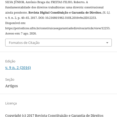
SILVA JÚNIOR, Antônio Braga da; FREITAS FILHO, Roberto. A
fundamentalidade dos direitos trabalhistas: uma diretriz constitucional
ainda pendente.
Revista Digital Constituição e Garantia de Direitos
,
[S. l.]
,
v. 9, n. 2, p. 40–65, 2017. DOI: 10.21680/1982-310X.2016v9n2ID12253.
Disponível em:
https://periodicos.ufrn.br/constituicaoegarantiadedireitos/article/view/12253.
Acesso em: 7 ago. 2026.
Fomatos de Citação
Edição
v. 9 n. 2 (2016)
Seção
Artigos
Licença
Copyright (c) 2017 Revista Constituição e Garantia de Direitos