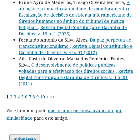
Bruna Agra de Medeiros, Thiago Oliveira Moreira,
A
atuação e o impacto da unidade de monitoramento e
fiscalização de decisões do sistema interamericano de
direitos humanos no âmbito do tribunal de Justiça
Potiguar
,
Revista Digital Constituição e Garantia de
Direitos: v. 18 n. 1 (2025)
Fernando Antonio da Silva Alves,
Da paz perpétua ao
transconstitucionalismo
,
Revista Digital Constituição e
Garantia de Direitos: v. 5 n. 01 (2012)
Ailsi Costa de Oliveira, Maria dos Remédios Fontes
Silva,
O desenvolvimento de políticas públicas
voltadas para a efetivação dos direitos sociais
,
Revista
Digital Constituição e Garantia de Direitos: v. 4 n. 01
(2011)
1
2
3
4
5
6
7
8
9
10
>
>>
Você também pode
iniciar uma pesquisa avançada por
similaridade
para este artigo.
Submissão