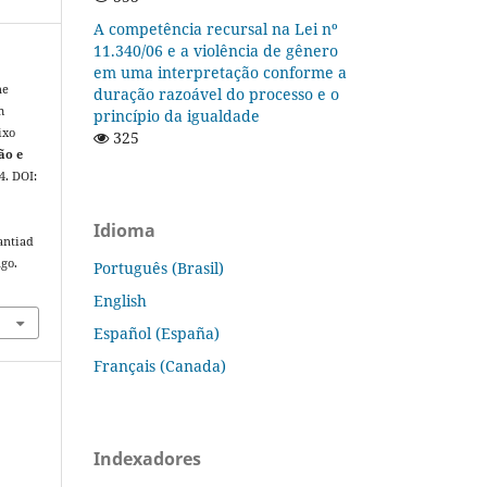
A competência recursal na Lei nº
11.340/06 e a violência de gênero
em uma interpretação conforme a
ne
duração razoável do processo e o
m
princípio da igualdade
ixo
325
ão e
24. DOI:
Idioma
antiad
ago.
Português (Brasil)
English
Español (España)
Français (Canada)
Indexadores