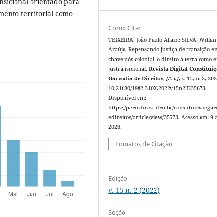
nsicional orientado para
emento territorial como
Como Citar
TEIXEIRA, João Paulo Allain; SILVA, Willai
Araújo. Repensando justiça de transição e
chave pós-colonial: o direito à terra como e
justransicional.
Revista Digital Constituiç
Garantia de Direitos
,
[S. l.]
, v. 15, n. 2, 20
10.21680/1982-310X.2022v15n2ID35673.
Disponível em:
https://periodicos.ufrn.br/constituicaoegar
edireitos/article/view/35673. Acesso em: 9 
2026.
Fomatos de Citação
Edição
v. 15 n. 2 (2022)
Seção