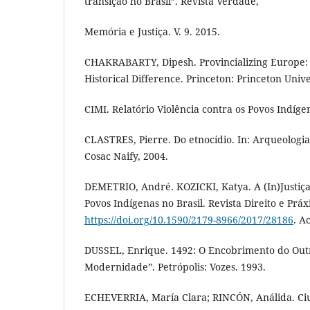
transição no Brasil”. Revista Verdade,
Memória e Justiça. V. 9. 2015.
CHAKRABARTY, Dipesh. Provincializing Europe: 
Historical Difference. Princeton: Princeton Unive
CIMI. Relatório Violência contra os Povos Indíge
CLASTRES, Pierre. Do etnocídio. In: Arqueologia 
Cosac Naify, 2004.
DEMETRIO, André. KOZICKI, Katya. A (In)Justiça
Povos Indígenas no Brasil. Revista Direito e Práx
https://doi.org/10.1590/2179-8966/2017/28186
. A
DUSSEL, Enrique. 1492: O Encobrimento do Out
Modernidade”. Petrópolis: Vozes. 1993.
ECHEVERRIA, María Clara; RINCÓN, Análida. Ciud