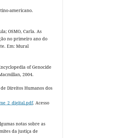
tino-americano.
la; OSMO, Carla. As
ação no primeiro ano do
te. Em: Mural
 Encyclopedia of Genocide
Macmillan, 2004.
 de Direitos Humanos dos
me_2_digital.pdf
. Acesso
gumas notas sobre as
mites da justiça de