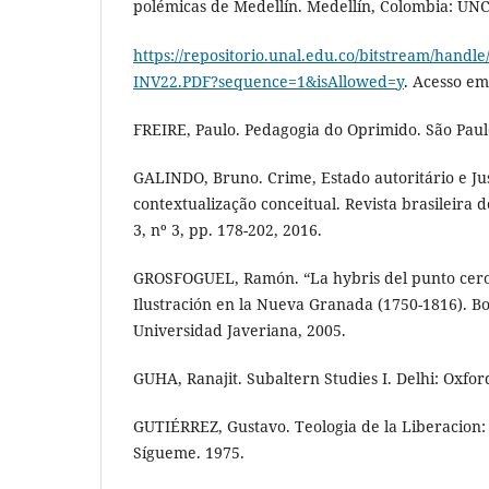
polémicas de Medellín. Medellín, Colombia: UNC
https://repositorio.unal.edu.co/bitstream/handl
INV22.PDF?sequence=1&isAllowed=y
. Acesso em
FREIRE, Paulo. Pedagogia do Oprimido. São Paul
GALINDO, Bruno. Crime, Estado autoritário e Jus
contextualização conceitual. Revista brasileira de
3, nº 3, pp. 178-202, 2016.
GROSFOGUEL, Ramón. “La hybris del punto cero”
Ilustración en la Nueva Granada (1750-1816). Bog
Universidad Javeriana, 2005.
GUHA, Ranajit. Subaltern Studies I. Delhi: Oxfor
GUTIÉRREZ, Gustavo. Teologia de la Liberacion:
Sígueme. 1975.