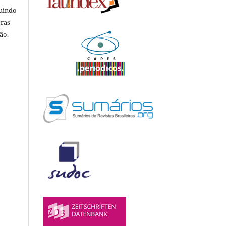
luindo
tras
ão.