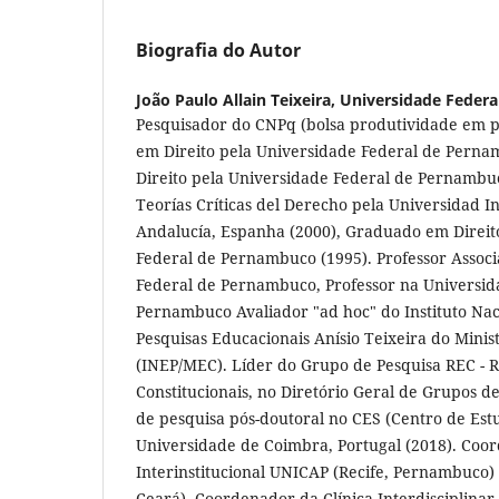
Biografia do Autor
João Paulo Allain Teixeira,
Universidade Feder
Pesquisador do CNPq (bolsa produtividade em pe
em Direito pela Universidade Federal de Perna
Direito pela Universidade Federal de Pernambu
Teorías Críticas del Derecho pela Universidad I
Andalucía, Espanha (2000), Graduado em Direit
Federal de Pernambuco (1995). Professor Assoc
Federal de Pernambuco, Professor na Universid
Pernambuco Avaliador "ad hoc" do Instituto Nac
Pesquisas Educacionais Anísio Teixeira do Mini
(INEP/MEC). Líder do Grupo de Pesquisa REC - R
Constitucionais, no Diretório Geral de Grupos d
de pesquisa pós-doutoral no CES (Centro de Estu
Universidade de Coimbra, Portugal (2018). Co
Interinstitucional UNICAP (Recife, Pernambuco
Ceará). Coordenador da Clínica Interdisciplina