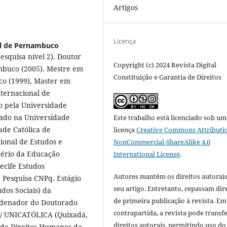
Artigos
Licença
al de Pernambuco
squisa nível 2). Doutor
Copyright (c) 2024 Revista Digital
mbuco (2005). Mestre em
Constituição e Garantia de Direitos
co (1999), Master em
nternacional de
o pela Universidade
iado na Universidade
Este trabalho está licenciado sob um
ade Católica de
licença
Creative Commons Attributi
ional de Estudos e
NonCommercial-ShareAlike 4.0
stério da Educação
International License
.
ecife Estudos
Autores mantêm os direitos autorais
e Pesquisa CNPq. Estágio
seu artigo. Entretanto, repassam dir
dos Sociais) da
de primeira publicação à revista. Em
ordenador do Doutorado
contrapartida, a revista pode transfe
) / UNICATÓLICA (Quixadá,
direitos autorais, permitindo uso do
r de Direitos Humanos da