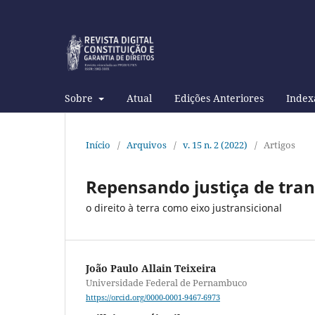
Sobre
Atual
Edições Anteriores
Index
Início
/
Arquivos
/
v. 15 n. 2 (2022)
/
Artigos
Repensando justiça de tran
o direito à terra como eixo justransicional
João Paulo Allain Teixeira
Universidade Federal de Pernambuco
https://orcid.org/0000-0001-9467-6973