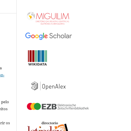
a
on-
 pelo
eitos
rir os