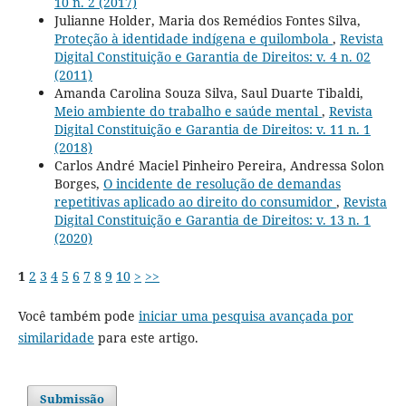
10 n. 2 (2017)
Julianne Holder, Maria dos Remédios Fontes Silva,
Proteção à identidade indígena e quilombola
,
Revista
Digital Constituição e Garantia de Direitos: v. 4 n. 02
(2011)
Amanda Carolina Souza Silva, Saul Duarte Tibaldi,
Meio ambiente do trabalho e saúde mental
,
Revista
Digital Constituição e Garantia de Direitos: v. 11 n. 1
(2018)
Carlos André Maciel Pinheiro Pereira, Andressa Solon
Borges,
O incidente de resolução de demandas
repetitivas aplicado ao direito do consumidor
,
Revista
Digital Constituição e Garantia de Direitos: v. 13 n. 1
(2020)
1
2
3
4
5
6
7
8
9
10
>
>>
Você também pode
iniciar uma pesquisa avançada por
similaridade
para este artigo.
Submissão