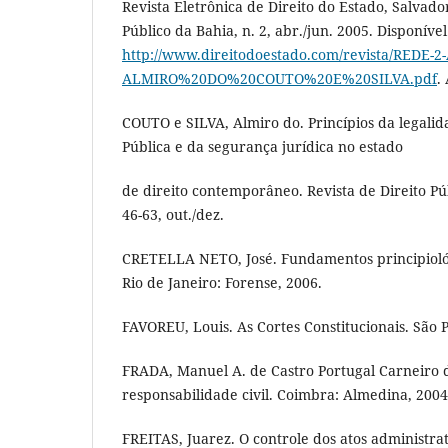
Revista Eletrônica de Direito do Estado, Salvador
Público da Bahia, n. 2, abr./jun. 2005. Disponíve
http://www.direitodoestado.com/revista/REDE-2
ALMIRO%20DO%20COUTO%20E%20SILVA.pdf
.
COUTO e SILVA, Almiro do. Princípios da legali
Pública e da segurança jurídica no estado
de direito contemporâneo. Revista de Direito Públ
46-63, out./dez.
CRETELLA NETO, José. Fundamentos principiológi
Rio de Janeiro: Forense, 2006.
FAVOREU, Louis. As Cortes Constitucionais. São 
FRADA, Manuel A. de Castro Portugal Carneiro d
responsabilidade civil. Coimbra: Almedina, 2004
FREITAS, Juarez. O controle dos atos administrat