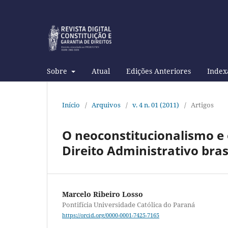
Sobre
Atual
Edições Anteriores
Index
Início
/
Arquivos
/
v. 4 n. 01 (2011)
/
Artigos
O neoconstitucionalismo e 
Direito Administrativo bras
Marcelo Ribeiro Losso
Pontifícia Universidade Católica do Paraná
https://orcid.org/0000-0001-7425-7165