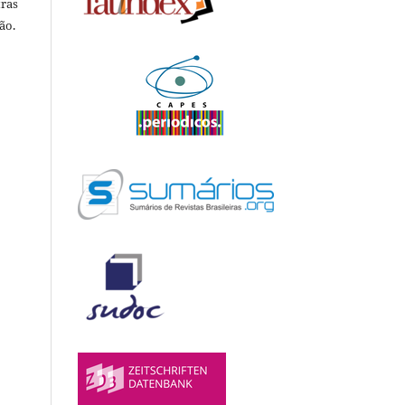
tras
ão.