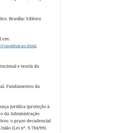
o. Brasília: Editora
l em:
o/Constituiçao.html
.
ucional e teoria da
al. Fundamentos da
ança jurídica (proteção à
ito da Administração
tivos: o prazo decadencial
nião (Lei nº. 9.784/99).