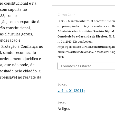
io constitucional e na
 com suporte no
Como Citar
988, com o
LOSSO, Marcelo Ribeiro. O neoconstitucio
ição, com a expansão da
e o princípio da proteção à confiança no Di
ção constitucional,
Administrativo brasileiro.
Revista Digital
s cláusulas gerais,
Constituição e Garantia de Direitos
,
[S. l.
ponderação e
n. 01, 2013. Disponível em:
 Proteção à Confiança no
https://periodicos.ufrn.br/constituicaoegar
edireitos/article/view/4345. Acesso em: 8 ag
al, sendo reconhecido
2026.
o ordenamento jurídico e
ca, que não pode, de
Fomatos de Citação
positada pelo cidadão. O
ispensável ao resgate da
Edição
v. 4 n. 01 (2011)
Seção
Artigos