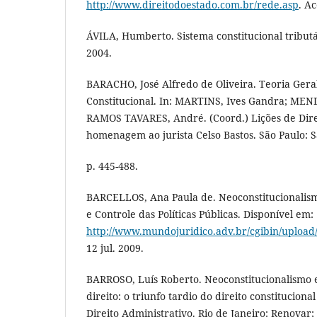
http://www.direitodoestado.com.br/rede.asp
. Ac
ÁVILA, Humberto. Sistema constitucional tributá
2004.
BARACHO, José Alfredo de Oliveira. Teoria Geral
Constitucional. In: MARTINS, Ives Gandra; MEND
RAMOS TAVARES, André. (Coord.) Lições de Dire
homenagem ao jurista Celso Bastos. São Paulo: S
p. 445-488.
BARCELLOS, Ana Paula de. Neoconstitucionalism
e Controle das Políticas Públicas. Disponível em:
http://www.mundojuridico.adv.br/cgibin/upload
12 jul. 2009.
BARROSO, Luís Roberto. Neoconstitucionalismo e
direito: o triunfo tardio do direito constitucional
Direito Administrativo. Rio de Janeiro: Renovar; n