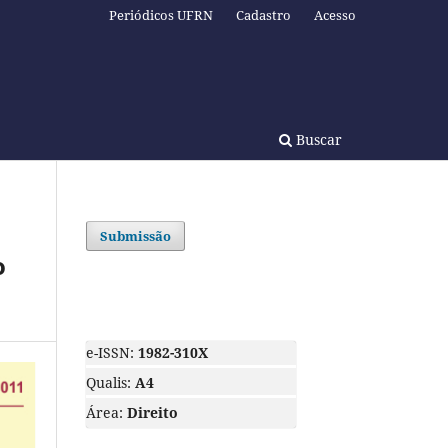
Periódicos UFRN
Cadastro
Acesso
Buscar
Submissão
o
e-ISSN:
1982-310X
Qualis:
A4
Área:
Direito