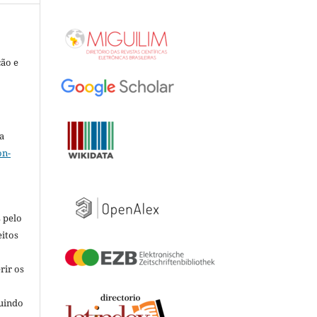
ção e
a
on-
 pelo
eitos
rir os
luindo