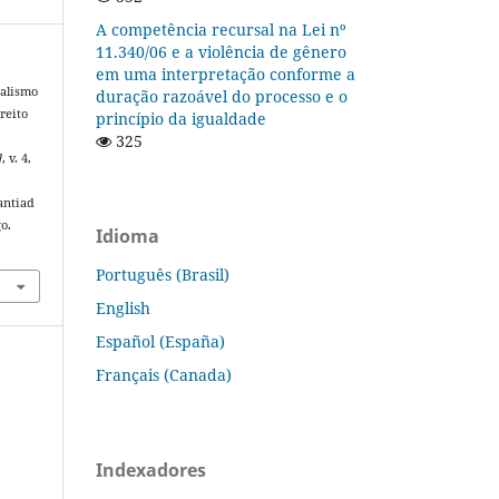
A competência recursal na Lei nº
11.340/06 e a violência de gênero
em uma interpretação conforme a
nalismo
duração razoável do processo e o
reito
princípio da igualdade
325
]
, v. 4,
antiad
o.
Idioma
Português (Brasil)
English
Español (España)
Français (Canada)
Indexadores