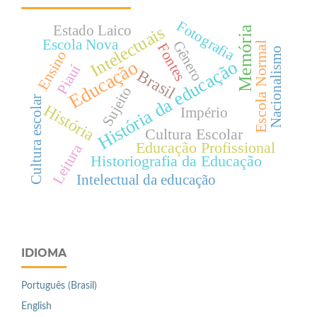
Fotografia
Estado Laico
Intelectuais
Memória
Escola Nova
Gênero
Escola Normal
Fontes
Nacionalismo
Ensino
Educação
História da educação
Piauí
Brasil
Sujeito
Cultura escolar
História
Império
Cultura Escolar
Educação Profissional
Leitura
Historiografia da Educação
Intelectual da educação
IDIOMA
Português (Brasil)
English