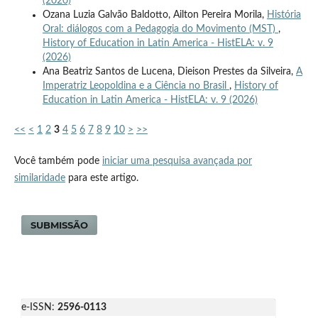
(2020)
Ozana Luzia Galvão Baldotto, Ailton Pereira Morila,
História
Oral: diálogos com a Pedagogia do Movimento (MST)
,
History of Education in Latin America - HistELA: v. 9
(2026)
Ana Beatriz Santos de Lucena, Dieison Prestes da Silveira,
A
Imperatriz Leopoldina e a Ciência no Brasil
,
History of
Education in Latin America - HistELA: v. 9 (2026)
<<
<
1
2
3
4
5
6
7
8
9
10
>
>>
Você também pode
iniciar uma pesquisa avançada por
similaridade
para este artigo.
SUBMISSÃO
e-ISSN:
2596-0113