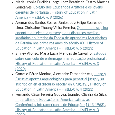
Maria Leonila Euclides Jorge, Inez Beatriz de Castro Martins
Gonçalves,
Colégio dos Educandos Artífices e os jovens
carentes de Fortaleza
,
History of Education in Latin
America - HistELA: v. 9 (2026)
Azemar dos Santos Soares Júnior, Luiz Felipe Soares de
Lima, Chrislaine Thuany Vieira Ferreira,
Quando a disciplina
encontra a higiene: a presença dos discursos médico-
santiários no interior da Escola de Aprendizes Marinheiros
da Paraíba nos primeiros anos do século XX
,
History of
Education in Latin America - HistELA: v. 6 (2023)
Shirley Afonso, Maria Lucia Mendes de Carvalho,
Estudos
sobre currículo de enfermagem na educação profissional
,
History of Education in Latin America - HistELA: v. 3
(2020)
Gonzalo Pérez Monkas, Alexandre Fernandez Vaz,
Juego y
Escuela: aportes arqueológicos para pensar el juego y su
inscripción en el discurso escolar en Uruguay.
,
History of
Education in Latin America - HistELA: v. 4 (2021)
Fernando César Ferreira Gouvêa, Leandro Oliveira da Silva,
Imperialismo e Educação na América Latina: as
Conferências Interamericanas de Educação (1943-1963)
,
History of Education in Latin America - HistELA: v. 3