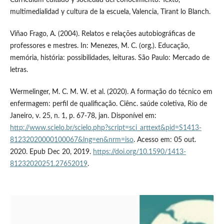
Currículum editado y sociedad del conocimiento. Texto,
multimedialidad y cultura de la escuela, Valencia, Tirant lo Blanch.
Viñao Frago, A. (2004). Relatos e relações autobiográficas de
professores e mestres. In: Menezes, M. C. (org.). Educação,
memória, história: possibilidades, leituras. São Paulo: Mercado de
letras.
Wermelinger, M. C. M. W. et al. (2020). A formação do técnico em
enfermagem: perfil de qualificação. Ciênc. saúde coletiva, Rio de
Janeiro, v. 25, n. 1, p. 67-78, jan. Disponível em:
http://www.scielo.br/scielo.php?script=sci_arttext&pid=S1413-
81232020000100067&lng=en&nrm=iso
. Acesso em: 05 out.
2020. Epub Dec 20, 2019.
https://doi.org/10.1590/1413-
81232020251.27652019
.