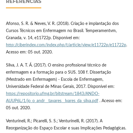
REFERÊNCIAS
Afonso, S. R. & Neves, V. R. (2018). Criação e implantação dos
Cursos Técnicos em Enfermagem no Brasil. Temperamentvm,
Granada, v. 14, e11722p. Disponível em:
http://ciberindex.com/index.php/t/article/view/e11722p/e11722p
.
Acesso em: 05 out. 2020.
Silva, J. A. T. Á. (2017). O ensino profissional técnico de
enfermagem e a formação para o SUS. 108 f. Dissertação
(Mestrado em Enfermagem) - Escola de Enfermagem,
Universidade Federal de Minas Gerais, 2017. Disponível em:
https://repositorio.ufmg.br/bitstream/1843/ANDO-
AUUP6L/1/jo_o_andr__tavares__lvares_da_silva.pdf
. Acesso em:
05 out. 2020.
Venturineli, R.; Picarelli, S. S.; Venturinelli, R. (2017). A
Reorganização do Espaço Escolar e suas Implicações Pedagógicas.