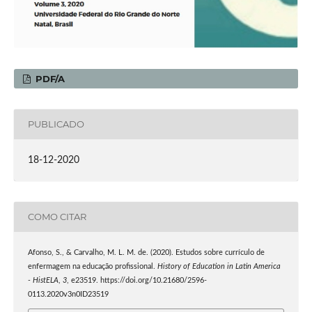
PDF/A
PUBLICADO
18-12-2020
COMO CITAR
Afonso, S., & Carvalho, M. L. M. de. (2020). Estudos sobre currículo de
enfermagem na educação profissional.
History of Education in Latin America
- HistELA
,
3
, e23519. https://doi.org/10.21680/2596-
0113.2020v3n0ID23519