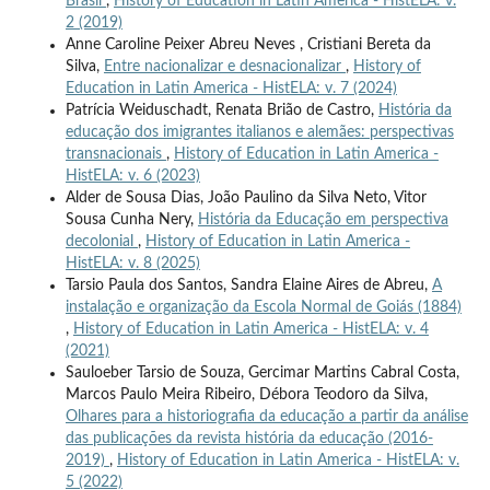
Brasil
,
History of Education in Latin America - HistELA: v.
2 (2019)
Anne Caroline Peixer Abreu Neves , Cristiani Bereta da
Silva,
Entre nacionalizar e desnacionalizar
,
History of
Education in Latin America - HistELA: v. 7 (2024)
Patrícia Weiduschadt, Renata Brião de Castro,
História da
educação dos imigrantes italianos e alemães: perspectivas
transnacionais
,
History of Education in Latin America -
HistELA: v. 6 (2023)
Alder de Sousa Dias, João Paulino da Silva Neto, Vitor
Sousa Cunha Nery,
História da Educação em perspectiva
decolonial
,
History of Education in Latin America -
HistELA: v. 8 (2025)
Tarsio Paula dos Santos, Sandra Elaine Aires de Abreu,
A
instalação e organização da Escola Normal de Goiás (1884)
,
History of Education in Latin America - HistELA: v. 4
(2021)
Sauloeber Tarsio de Souza, Gercimar Martins Cabral Costa,
Marcos Paulo Meira Ribeiro, Débora Teodoro da Silva,
Olhares para a historiografia da educação a partir da análise
das publicações da revista história da educação (2016-
2019)
,
History of Education in Latin America - HistELA: v.
5 (2022)