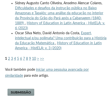
Sidney Augusto Canto Oliveira, Anselmo Alencar Colares,
Dificuldades e desafios da instrução pública no Baixo
Amazonas e Tapajós: uma análise da educação no interior
da Província do Grão-do-Pará após a Cabanagem (1840-
1889)
,
History of Education in Latin America - HistELA: v.
6 (2023)
Oscar Silva Neto, David Antonio da Costa,
Expert,
intelectual e/ou polímata? Uma contribuição para a História
da Educação Matemática
,
History of Education in Latin
America - HistELA: v. 3 (2020)
1
2
3
4
5
6
7
8
9
10
>
>>
Você também pode
iniciar uma pesquisa avançada por
similaridade
para este artigo.
SUBMISSÃO