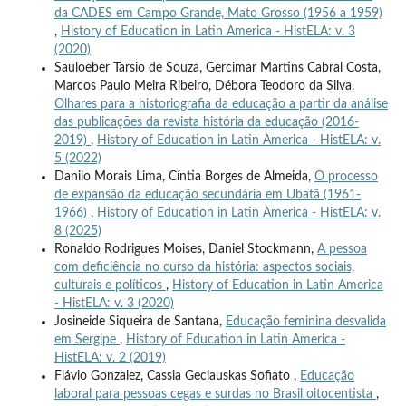
da CADES em Campo Grande, Mato Grosso (1956 a 1959)
,
History of Education in Latin America - HistELA: v. 3
(2020)
Sauloeber Tarsio de Souza, Gercimar Martins Cabral Costa,
Marcos Paulo Meira Ribeiro, Débora Teodoro da Silva,
Olhares para a historiografia da educação a partir da análise
das publicações da revista história da educação (2016-
2019)
,
History of Education in Latin America - HistELA: v.
5 (2022)
Danilo Morais Lima, Cíntia Borges de Almeida,
O processo
de expansão da educação secundária em Ubatã (1961-
1966)
,
History of Education in Latin America - HistELA: v.
8 (2025)
Ronaldo Rodrigues Moises, Daniel Stockmann,
A pessoa
com deficiência no curso da história: aspectos sociais,
culturais e políticos
,
History of Education in Latin America
- HistELA: v. 3 (2020)
Josineide Siqueira de Santana,
Educação feminina desvalida
em Sergipe
,
History of Education in Latin America -
HistELA: v. 2 (2019)
Flávio Gonzalez, Cassia Geciauskas Sofiato ,
Educação
laboral para pessoas cegas e surdas no Brasil oitocentista
,