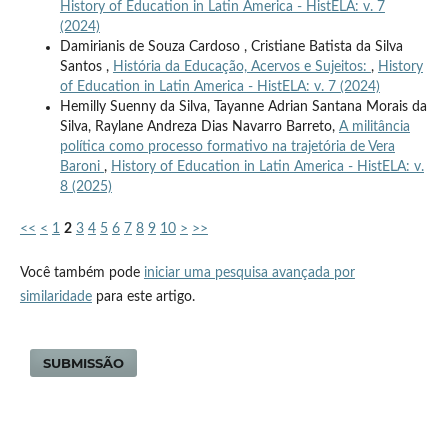
History of Education in Latin America - HistELA: v. 7
(2024)
Damirianis de Souza Cardoso , Cristiane Batista da Silva
Santos ,
História da Educação, Acervos e Sujeitos:
,
History
of Education in Latin America - HistELA: v. 7 (2024)
Hemilly Suenny da Silva, Tayanne Adrian Santana Morais da
Silva, Raylane Andreza Dias Navarro Barreto,
A militância
política como processo formativo na trajetória de Vera
Baroni
,
History of Education in Latin America - HistELA: v.
8 (2025)
<<
<
1
2
3
4
5
6
7
8
9
10
>
>>
Você também pode
iniciar uma pesquisa avançada por
similaridade
para este artigo.
SUBMISSÃO