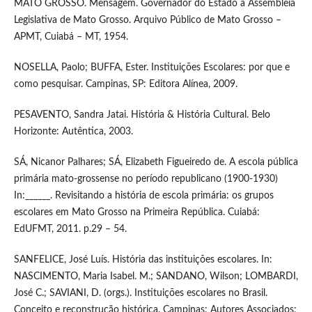
MATO GROSSO. Mensagem. Governador do Estado á Assembleia
Legislativa de Mato Grosso. Arquivo Público de Mato Grosso –
APMT, Cuiabá – MT, 1954.
NOSELLA, Paolo; BUFFA, Ester. Instituições Escolares: por que e
como pesquisar. Campinas, SP: Editora Alínea, 2009.
PESAVENTO, Sandra Jatai. História & História Cultural. Belo
Horizonte: Autêntica, 2003.
SÁ, Nicanor Palhares; SÁ, Elizabeth Figueiredo de. A escola pública
primária mato-grossense no período republicano (1900-1930)
In:______. Revisitando a história de escola primária: os grupos
escolares em Mato Grosso na Primeira República. Cuiabá:
EdUFMT, 2011. p.29 – 54.
SANFELICE, José Luís. História das instituições escolares. In:
NASCIMENTO, Maria Isabel. M.; SANDANO, Wilson; LOMBARDI,
José C.; SAVIANI, D. (orgs.). Instituições escolares no Brasil.
Conceito e reconstrução histórica. Campinas: Autores Associados;