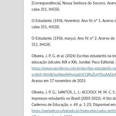
[Correspondência]. Nossa Senhora do Socorro. Acerv
caixa 311, IHGSE.
O Estudante. (1936, fevereiro). Ano IV, nº 1. Acervo
caixa 311, IHGSE.
O Estudante. (1936, março). Ano IV, nº 2. Acervo do 
311, IHGSE.
Oliveira, J. P. G. et al. (2024) Escritas estudantis na 
educação (séculos XIX e XX). Jundiaí: Paco Editorial.
https://www.pacolivros.com.br/escritas-estudantis-n
srsltid=AfmBOorAlgwN9noLekUCQPpZUrtTkoAAEb
Acesso em 17 novembro de 2025.
Oliveira, J. P. G.; SANTOS, L. J.; ACCIOLY, M. M. C. S
impressos estudantis no Brasil (2003-2022): A Voz d
Cadernos de Educação, v. 69, p. 1-23; Disponível em
https://periodicos.ufpel.edu.br/index.php/caduc/art