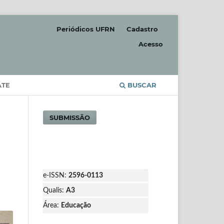
Periódicos UFRN
Cadastro
Acesso
ATE
BUSCAR
SUBMISSÃO
e-ISSN:
2596-0113
Qualis:
A3
Área:
Educação