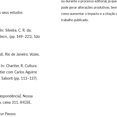
ou durante o processo editorial, já que
pode gerar alterações produtivas, be
os seus estudos
como aumentar o impacto e a citação 
trabalho publicado.
: Silveira, C. R. da;
 tecn., (pp. 149–221). São
d). Rio de Janeiro: Vozes.
 In: Chartier, R. Cultura
rtier com Carlos Aguirre
 Saborit (pp. 113–137).
rrespondência]. Nossa
, caixa 311, IHGSE.
tur Passos