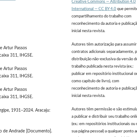
Creative Commons — Attribution 4.0
International — CC BY 4.0
que permit
compartilhamento do trabalho com
reconhecimento da autoria e publicaç
inicial nesta revista.
Autores têm autorização para assumir
re Artur Passos
contratos adicionais separadamente, p
caixa 311, IHGSE.
distribuição não-exclusiva da versão d
trabalho publicada nesta revista (ex.:
re Artur Passos
publicar em repositório institucional o
caixa 311, IHGSE.
como capítulo de livro), com
reconhecimento de autoria e publicaç
re Artur Passos
inicial nesta revista.
caixa 311, IHGSE.
Autores têm permissão e são estimul
Sergipe, 1931–2024. Aracaju:
a publicar e distribuir seu trabalho onl
(ex.: em repositórios institucionais ou 
cio de Andrade [Documento].
sua página pessoal) a qualquer ponto 