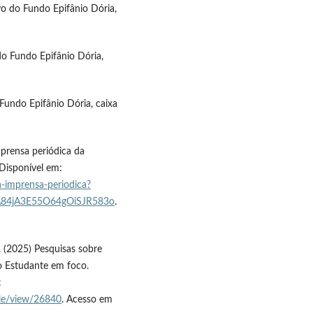
o do Fundo Epifânio Dória,
 do Fundo Epifânio Dória,
Fundo Epifânio Dória, caixa
imprensa periódica da
 Disponível em:
a-imprensa-periodica?
A84jA3E55O64gOiSJR583o
.
.. (2025) Pesquisas sobre
o Estudante em foco.
:
icle/view/26840
. Acesso em