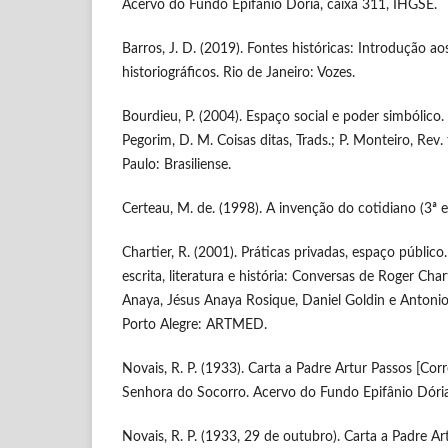
Acervo do Fundo Epifânio Dória, caixa 311, IHGSE.
Barros, J. D. (2019). Fontes históricas: Introdução a
historiográficos. Rio de Janeiro: Vozes.
Bourdieu, P. (2004). Espaço social e poder simbólico. In
Pegorim, D. M. Coisas ditas, Trads.; P. Monteiro, Rev.
Paulo: Brasiliense.
Certeau, M. de. (1998). A invenção do cotidiano (3ª e
Chartier, R. (2001). Práticas privadas, espaço público.
escrita, literatura e história: Conversas de Roger Cha
Anaya, Jésus Anaya Rosique, Daniel Goldin e Antonio
Porto Alegre: ARTMED.
Novais, R. P. (1933). Carta a Padre Artur Passos [Co
Senhora do Socorro. Acervo do Fundo Epifânio Dória
Novais, R. P. (1933, 29 de outubro). Carta a Padre Ar