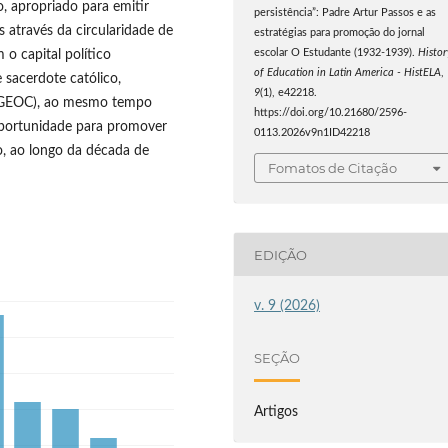
, apropriado para emitir
persistência”: Padre Artur Passos e as
s através da circularidade de
estratégias para promoção do jornal
escolar O Estudante (1932-1939).
Histor
 o capital político
of Education in Latin America - HistELA
,
 sacerdote católico,
9
(1), e42218.
 (GEOC), ao mesmo tempo
https://doi.org/10.21680/2596-
oportunidade para promover
0113.2026v9n1ID42218
o, ao longo da década de
Fomatos de Citação
EDIÇÃO
v. 9 (2026)
SEÇÃO
Artigos