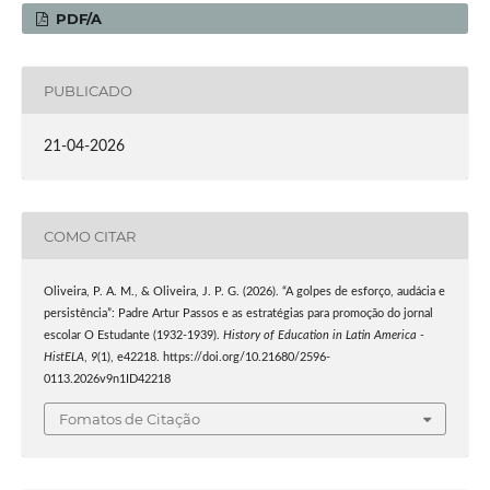
PDF/A
PUBLICADO
21-04-2026
COMO CITAR
Oliveira, P. A. M., & Oliveira, J. P. G. (2026). “A golpes de esforço, audácia e
persistência”: Padre Artur Passos e as estratégias para promoção do jornal
escolar O Estudante (1932-1939).
History of Education in Latin America -
HistELA
,
9
(1), e42218. https://doi.org/10.21680/2596-
0113.2026v9n1ID42218
Fomatos de Citação