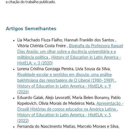
a citação do trabalho publicado.
Artigos Semelhantes
Lia Machado Fiuza Fialho, Hannah Franklin dos Santos ,
Vitória Chérida Costa Freire ,
Biografia da Professora Raquel
Dias Araújo: um olhar sobre a docência universitária e a
militância política
,
History of Education in Latin America -
HistELA: v. 3 (2020)
Lorena Cristina Gonzaga Pereira, Livia Sousa da Silva,
Rivalidade escolar e sentidos em disputa: uma análise
bakhtiniana das reportagens de O Liberal (1980–1989)
,
History of Education in Latin America - HistELA: v. 9
(2026)
Eduardo Galak, Alejo Levoratti, María Belen Bonamy, Pablo
Kopelovich, Olivia Morais de Medeiros Neta,
Apresentação -
Dossiê Histórias de corpos educados na América Latina
,
History of Education in Latin America - HistELA: v. 5
(2022)
Fernanda do Nascimento Matias, Marcelo Moraes e Silva,