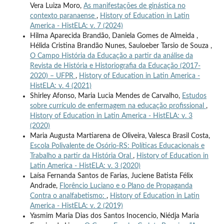
Vera Luiza Moro,
As manifestações de ginástica no
contexto paranaense
,
History of Education in Latin
America - HistELA: v. 7 (2024)
Hilma Aparecida Brandão, Daniela Gomes de Almeida ,
Hélida Cristina Brandão Nunes, Sauloeber Tarsio de Souza ,
O Campo História da Educação a partir da análise da
Revista de História e Historiografia da Educação (2017-
2020) – UFPR
,
History of Education in Latin America -
HistELA: v. 4 (2021)
Shirley Afonso, Maria Lucia Mendes de Carvalho,
Estudos
sobre currículo de enfermagem na educação profissional
,
History of Education in Latin America - HistELA: v. 3
(2020)
Maria Augusta Martiarena de Oliveira, Valesca Brasil Costa,
Escola Polivalente de Osório-RS: Políticas Educacionais e
Trabalho a partir da História Oral
,
History of Education in
Latin America - HistELA: v. 3 (2020)
Laísa Fernanda Santos de Farias, Juciene Batista Félix
Andrade,
Florêncio Luciano e o Plano de Propaganda
Contra o analfabetismo:
,
History of Education in Latin
America - HistELA: v. 2 (2019)
Yasmim Maria Dias dos Santos Inocencio, Niédja Maria