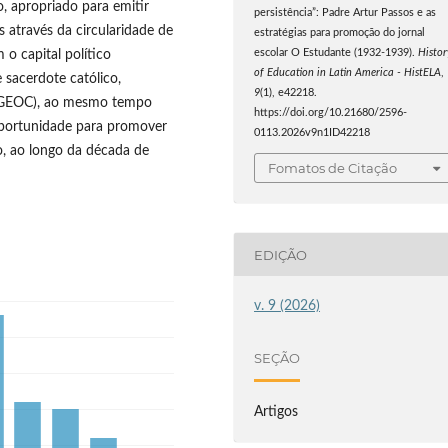
, apropriado para emitir
persistência”: Padre Artur Passos e as
s através da circularidade de
estratégias para promoção do jornal
escolar O Estudante (1932-1939).
Histor
 o capital político
of Education in Latin America - HistELA
,
 sacerdote católico,
9
(1), e42218.
 (GEOC), ao mesmo tempo
https://doi.org/10.21680/2596-
oportunidade para promover
0113.2026v9n1ID42218
o, ao longo da década de
Fomatos de Citação
EDIÇÃO
v. 9 (2026)
SEÇÃO
Artigos