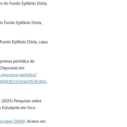
o do Fundo Epifânio Dória,
 do Fundo Epifânio Dória,
Fundo Epifânio Dória, caixa
imprensa periódica da
 Disponível em:
a-imprensa-periodica?
A84jA3E55O64gOiSJR583o
.
.. (2025) Pesquisas sobre
o Estudante em foco.
:
icle/view/26840
. Acesso em