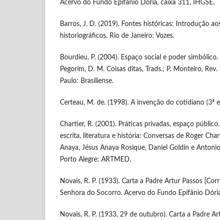
Acervo do Fundo Epifânio Dória, caixa 311, IHGSE.
Barros, J. D. (2019). Fontes históricas: Introdução a
historiográficos. Rio de Janeiro: Vozes.
Bourdieu, P. (2004). Espaço social e poder simbólico. In
Pegorim, D. M. Coisas ditas, Trads.; P. Monteiro, Rev.
Paulo: Brasiliense.
Certeau, M. de. (1998). A invenção do cotidiano (3ª e
Chartier, R. (2001). Práticas privadas, espaço público.
escrita, literatura e história: Conversas de Roger Cha
Anaya, Jésus Anaya Rosique, Daniel Goldin e Antonio
Porto Alegre: ARTMED.
Novais, R. P. (1933). Carta a Padre Artur Passos [Co
Senhora do Socorro. Acervo do Fundo Epifânio Dória
Novais, R. P. (1933, 29 de outubro). Carta a Padre Ar