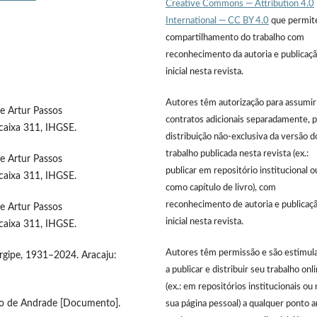
Creative Commons — Attribution 4.0
International — CC BY 4.0
que permit
compartilhamento do trabalho com
reconhecimento da autoria e publicaç
inicial nesta revista.
Autores têm autorização para assumir
re Artur Passos
contratos adicionais separadamente, p
caixa 311, IHGSE.
distribuição não-exclusiva da versão d
trabalho publicada nesta revista (ex.:
re Artur Passos
publicar em repositório institucional o
caixa 311, IHGSE.
como capítulo de livro), com
reconhecimento de autoria e publicaç
re Artur Passos
inicial nesta revista.
caixa 311, IHGSE.
Autores têm permissão e são estimul
Sergipe, 1931–2024. Aracaju:
a publicar e distribuir seu trabalho onl
(ex.: em repositórios institucionais ou 
cio de Andrade [Documento].
sua página pessoal) a qualquer ponto 