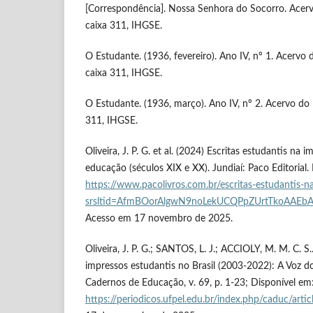
[Correspondência]. Nossa Senhora do Socorro. Acerv
caixa 311, IHGSE.
O Estudante. (1936, fevereiro). Ano IV, nº 1. Acervo
caixa 311, IHGSE.
O Estudante. (1936, março). Ano IV, nº 2. Acervo do 
311, IHGSE.
Oliveira, J. P. G. et al. (2024) Escritas estudantis na 
educação (séculos XIX e XX). Jundiaí: Paco Editorial.
https://www.pacolivros.com.br/escritas-estudantis-n
srsltid=AfmBOorAlgwN9noLekUCQPpZUrtTkoAAEb
Acesso em 17 novembro de 2025.
Oliveira, J. P. G.; SANTOS, L. J.; ACCIOLY, M. M. C. S
impressos estudantis no Brasil (2003-2022): A Voz d
Cadernos de Educação, v. 69, p. 1-23; Disponível em
https://periodicos.ufpel.edu.br/index.php/caduc/art