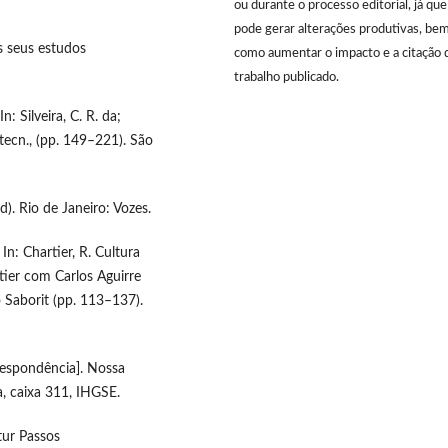
ou durante o processo editorial, já que
pode gerar alterações produtivas, be
os seus estudos
como aumentar o impacto e a citação 
trabalho publicado.
: Silveira, C. R. da;
 tecn., (pp. 149–221). São
d). Rio de Janeiro: Vozes.
 In: Chartier, R. Cultura
rtier com Carlos Aguirre
 Saborit (pp. 113–137).
rrespondência]. Nossa
, caixa 311, IHGSE.
tur Passos