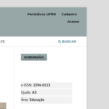
Periódicos UFRN
Cadastro
Acesso
ATE
BUSCAR
SUBMISSÃO
e-ISSN:
2596-0113
Qualis:
A3
Área:
Educação