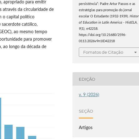
, apropriado para emitir
persistência”: Padre Artur Passos e as
s através da circularidade de
estratégias para promoção do jornal
escolar O Estudante (1932-1939).
Histor
 o capital político
of Education in Latin America - HistELA
,
 sacerdote católico,
9
(1), e42218.
 (GEOC), ao mesmo tempo
https://doi.org/10.21680/2596-
oportunidade para promover
0113.2026v9n1ID42218
o, ao longo da década de
Fomatos de Citação
EDIÇÃO
v. 9 (2026)
SEÇÃO
Artigos