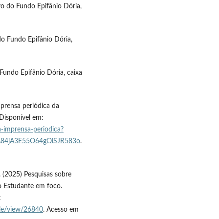
o do Fundo Epifânio Dória,
 do Fundo Epifânio Dória,
Fundo Epifânio Dória, caixa
imprensa periódica da
 Disponível em:
a-imprensa-periodica?
A84jA3E55O64gOiSJR583o
.
.. (2025) Pesquisas sobre
o Estudante em foco.
:
icle/view/26840
. Acesso em