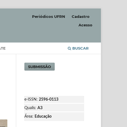
Periódicos UFRN
Cadastro
Acesso
ATE
BUSCAR
SUBMISSÃO
e-ISSN:
2596-0113
Qualis:
A3
Área:
Educação