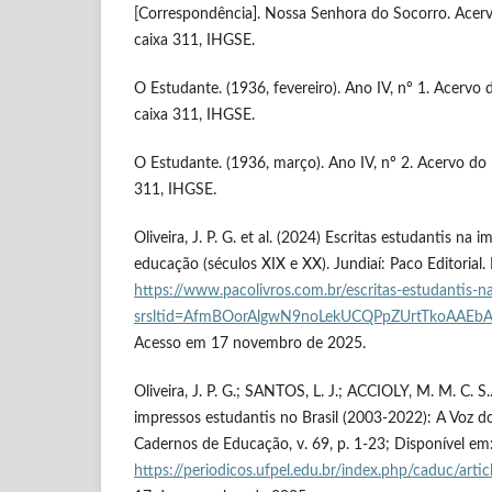
[Correspondência]. Nossa Senhora do Socorro. Acerv
caixa 311, IHGSE.
O Estudante. (1936, fevereiro). Ano IV, nº 1. Acervo
caixa 311, IHGSE.
O Estudante. (1936, março). Ano IV, nº 2. Acervo do 
311, IHGSE.
Oliveira, J. P. G. et al. (2024) Escritas estudantis na 
educação (séculos XIX e XX). Jundiaí: Paco Editorial.
https://www.pacolivros.com.br/escritas-estudantis-n
srsltid=AfmBOorAlgwN9noLekUCQPpZUrtTkoAAEb
Acesso em 17 novembro de 2025.
Oliveira, J. P. G.; SANTOS, L. J.; ACCIOLY, M. M. C. S
impressos estudantis no Brasil (2003-2022): A Voz d
Cadernos de Educação, v. 69, p. 1-23; Disponível em
https://periodicos.ufpel.edu.br/index.php/caduc/art