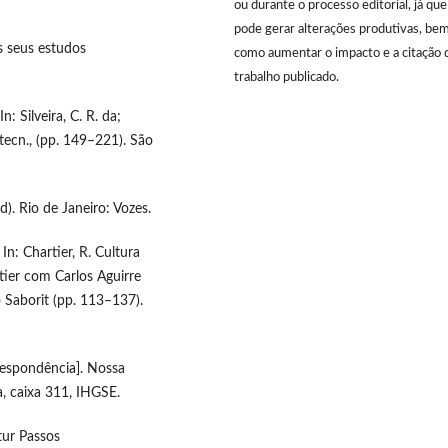
ou durante o processo editorial, já que
pode gerar alterações produtivas, be
os seus estudos
como aumentar o impacto e a citação 
trabalho publicado.
: Silveira, C. R. da;
 tecn., (pp. 149–221). São
d). Rio de Janeiro: Vozes.
 In: Chartier, R. Cultura
rtier com Carlos Aguirre
 Saborit (pp. 113–137).
rrespondência]. Nossa
, caixa 311, IHGSE.
tur Passos