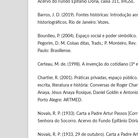
Acervo do Fundo Epifânio Dória, caixa 311, IHGSE.
Barros, J. D. (2019). Fontes históricas: Introdução a
historiográficos. Rio de Janeiro: Vozes.
Bourdieu, P. (2004). Espaço social e poder simbólico. In
Pegorim, D. M. Coisas ditas, Trads.; P. Monteiro, Rev.
Paulo: Brasiliense.
Certeau, M. de. (1998). A invenção do cotidiano (3ª e
Chartier, R. (2001). Práticas privadas, espaço público.
escrita, literatura e história: Conversas de Roger Cha
Anaya, Jésus Anaya Rosique, Daniel Goldin e Antonio
Porto Alegre: ARTMED.
Novais, R. P. (1933). Carta a Padre Artur Passos [Co
Senhora do Socorro. Acervo do Fundo Epifânio Dória
Novais, R. P. (1933, 29 de outubro). Carta a Padre Ar