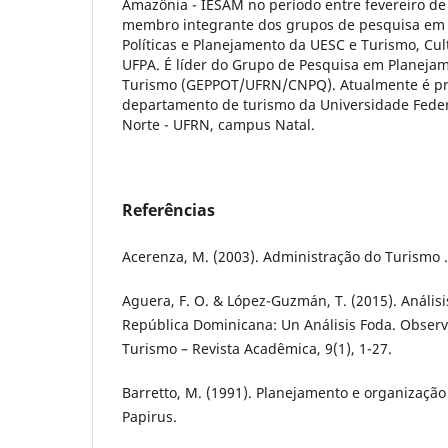
Amazônia - IESAM no período entre fevereiro de 
membro integrante dos grupos de pesquisa em 
Políticas e Planejamento da UESC e Turismo, Cu
UFPA. É líder do Grupo de Pesquisa em Planeja
Turismo (GEPPOT/UFRN/CNPQ). Atualmente é pro
departamento de turismo da Universidade Feder
Norte - UFRN, campus Natal.
Referências
Acerenza, M. (2003). Administração do Turismo .
Aguera, F. O. & López-Guzmán, T. (2015). Anális
República Dominicana: Un Análisis Foda. Observ
Turismo – Revista Acadêmica, 9(1), 1-27.
Barretto, M. (1991). Planejamento e organizaçã
Papirus.