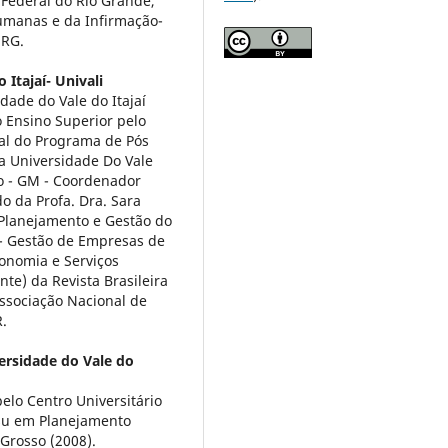
 Federal do Rio Grande,
Humanas e da Infirmação-
URG.
 Itajaí- Univali
ade do Vale do Itajaí
o Ensino Superior pelo
ial do Programa de Pós
a Universidade Do Vale
do - GM - Coordenador
do da Profa. Dra. Sara
 Planejamento e Gestão do
I - Gestão de Empresas de
onomia e Serviços
nte) da Revista Brasileira
ssociação Nacional de
.
ersidade do Vale do
lo Centro Universitário
nsu em Planejamento
Grosso (2008).