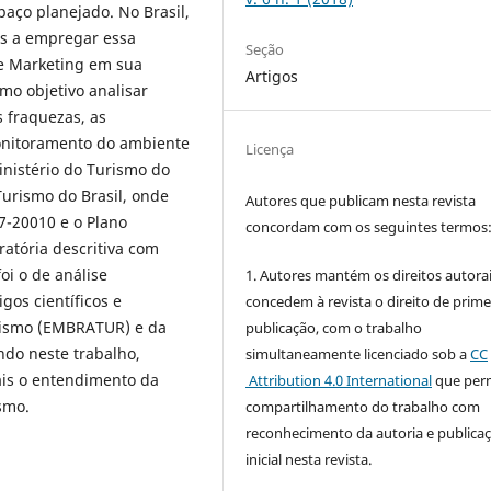
spaço planejado. No Brasil,
os a empregar essa
Seção
de Marketing em sua
Artigos
mo objetivo analisar
 fraquezas, as
onitoramento do ambiente
Licença
inistério do Turismo do
urismo do Brasil, onde
Autores que publicam nesta revista
7-20010 e o Plano
concordam com os seguintes termos
ratória descritiva com
oi o de análise
1. Autores mantém os direitos autorai
igos científicos e
concedem à revista o direito de prime
rismo (EMBRATUR) e da
publicação, com o trabalho
ndo neste trabalho,
simultaneamente licenciado sob a
CC
ais o entendimento da
Attribution 4.0 International
que perm
ismo.
compartilhamento do trabalho com
reconhecimento da autoria e publica
inicial nesta revista.