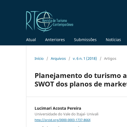
Atual
Anteriores
Submissões
Notícias
Início
/
Arquivos
/
v. 6 n. 1 (2018)
/
Artigos
Planejamento do turismo at
SWOT dos planos de market
Lucimari Acosta Pereira
Universidade do Vale do Itajaí- Univali
http://orcid.org/0000-0003-1737-866X