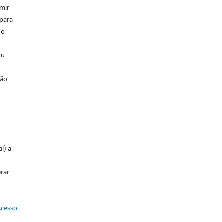
umir
 para
do
ou
ção
u
l) a
erar
Acesso