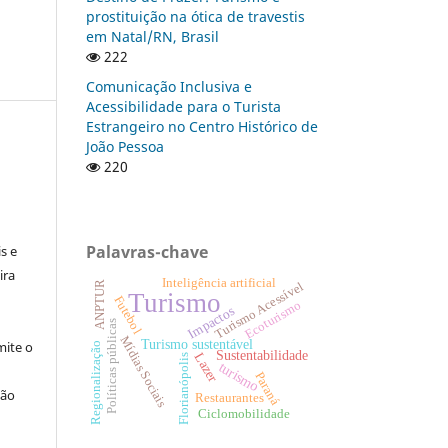
prostituição na ótica de travestis
em Natal/RN, Brasil
222
Comunicação Inclusiva e
Acessibilidade para o Turista
Estrangeiro no Centro Histórico de
João Pessoa
220
:
Palavras-chave
s e
ira
Inteligência artificial
Turismo Acessível
ANPTUR
Turismo
Futebol
Ecoturismo
Impactos
Políticas públicas
Mídias Sociais
Turismo sustentável
ite o
Regionalização
Sustentabilidade
Lazer
Florianópolis
turismo
Paraná
ção
Restaurantes
Ciclomobilidade