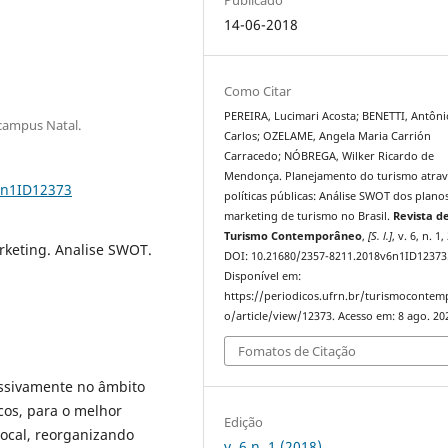
14-06-2018
Como Citar
PEREIRA, Lucimari Acosta; BENETTI, Antôni
campus Natal.
Carlos; OZELAME, Angela Maria Carrión
Carracedo; NÓBREGA, Wilker Ricardo de
Mendonça. Planejamento do turismo atrav
6n1ID12373
políticas públicas: Análise SWOT dos plano
marketing de turismo no Brasil.
Revista d
Turismo Contemporâneo
,
[S. l.]
, v. 6, n. 1
arketing. Analise SWOT.
DOI: 10.21680/2357-8211.2018v6n1ID12373
Disponível em:
https://periodicos.ufrn.br/turismoconte
o/article/view/12373. Acesso em: 8 ago. 20
Fomatos de Citação
essivamente no âmbito
cos, para o melhor
Edição
local, reorganizando
v. 6 n. 1 (2018)