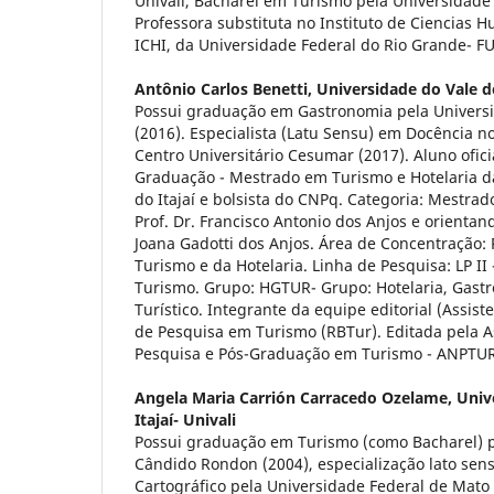
Univali, Bacharel em Turismo pela Universidade
Professora substituta no Instituto de Ciencias 
ICHI, da Universidade Federal do Rio Grande- F
Antônio Carlos Benetti,
Universidade do Vale do
Possui graduação em Gastronomia pela Universid
(2016). Especialista (Latu Sensu) em Docência n
Centro Universitário Cesumar (2017). Aluno ofic
Graduação - Mestrado em Turismo e Hotelaria d
do Itajaí e bolsista do CNPq. Categoria: Mestra
Prof. Dr. Francisco Antonio dos Anjos e orientan
Joana Gadotti dos Anjos. Área de Concentração:
Turismo e da Hotelaria. Linha de Pesquisa: LP I
Turismo. Grupo: HGTUR- Grupo: Hotelaria, Gastr
Turístico. Integrante da equipe editorial (Assiste
de Pesquisa em Turismo (RBTur). Editada pela A
Pesquisa e Pós-Graduação em Turismo - ANPTUR
Angela Maria Carrión Carracedo Ozelame,
Univ
Itajaí- Univali
Possui graduação em Turismo (como Bacharel) pe
Cândido Rondon (2004), especialização lato se
Cartográfico pela Universidade Federal de Mato 