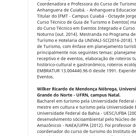
Coordenadora e Professora do Curso de Turism
Anhanguera de Cuiabá. - Anhanguera Educaciona
Titular do IFMT - Campus Cuiabá - Octayde Jorge
Curso Técnico de Guia de Turismo e Eventos( m
do Curso Técnico em Eventos Integrado e Curs
Noturno (out. 2014). Mestranda no Programa d
Turismo e Hotelaria da UNIVALI-SC(2016-2018). 
de Turismo, com ênfase em planejamento turíst
principalmente nos seguintes temas: planejamen
receptivo e de eventos, elaboração de roteiros tu
histórico-cultural e gastronômico, roteiros ecol
EMBRATUR 13.004440.96-0 desde 1991. Experiê
Eventos.
Wilker Ricardo de Mendonça Nóbrega,
Univers
Grande do Norte - UFRN, campus Natal.
Bacharel em turismo pela Universidade Federal 
mestre em cultura e turismo pela Universidade 
Universidade Federal da Bahia - UESC/UFBA (200
desenvolvimento sócioambiental pelo Núcleo de
Amazônicos - NAEA/UFPA (2012). Foi professor d
coordenador do curso de turismo do Instituto d