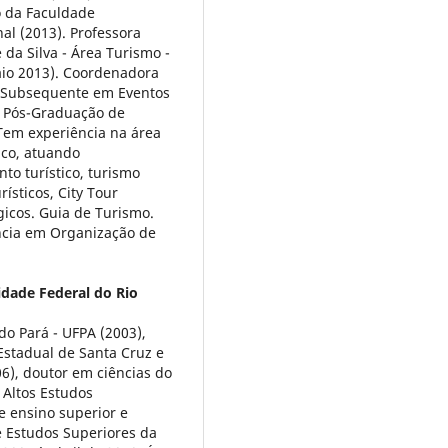
o da Faculdade
l (2013). Professora
 da Silva - Área Turismo -
aio 2013). Coordenadora
o Subsequente em Eventos
e Pós-Graduação de
Tem experiência na área
ico, atuando
to turístico, turismo
rísticos, City Tour
ógicos. Guia de Turismo.
ncia em Organização de
idade Federal do Rio
do Pará - UFPA (2003),
Estadual de Santa Cruz e
6), doutor em ciências do
 Altos Estudos
e ensino superior e
e Estudos Superiores da