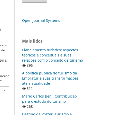
Open Journal Systems
o
Mais lidos
és de
Planejamento turístico: aspectos
s de
teóricos e conceituais e suas
e
relações com o conceito de turismo
, 2018.
395
.
A política pública de turismo da
mporane
Embratur e suas transformações
26.
até a atualidade
311
Mário Carlos Beni: Contribuição
para o estudo do turismo
268
Destino de Prazer: Turismo e