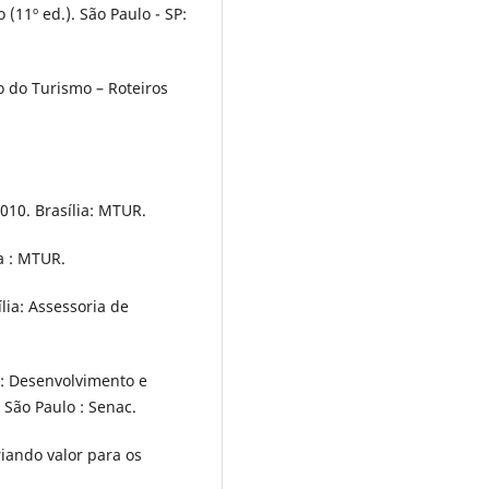
 (11º ed.). São Paulo - SP:
o do Turismo – Roteiros
2010. Brasília: MTUR.
ia : MTUR.
ília: Assessoria de
e: Desenvolvimento e
 São Paulo : Senac.
Criando valor para os