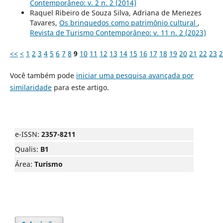
Contemporâneo: v. 2 n. 2 (2014)
Raquel Ribeiro de Souza Silva, Adriana de Menezes
Tavares,
Os brinquedos como patrimônio cultural
,
Revista de Turismo Contemporâneo: v. 11 n. 2 (2023)
<<
<
1
2
3
4
5
6
7
8
9
10
11
12
13
14
15
16
17
18
19
20
21
22
23
2
Você também pode
iniciar uma pesquisa avançada por
similaridade
para este artigo.
e-ISSN:
2357-8211
Qualis:
B1
Área:
Turismo