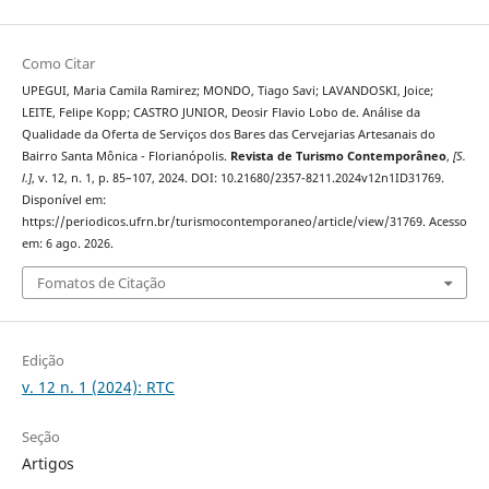
Como Citar
UPEGUI, Maria Camila Ramirez; MONDO, Tiago Savi; LAVANDOSKI, Joice;
LEITE, Felipe Kopp; CASTRO JUNIOR, Deosir Flavio Lobo de. Análise da
Qualidade da Oferta de Serviços dos Bares das Cervejarias Artesanais do
Bairro Santa Mônica - Florianópolis.
Revista de Turismo Contemporâneo
,
[S.
l.]
, v. 12, n. 1, p. 85–107, 2024. DOI: 10.21680/2357-8211.2024v12n1ID31769.
Disponível em:
https://periodicos.ufrn.br/turismocontemporaneo/article/view/31769. Acesso
em: 6 ago. 2026.
Fomatos de Citação
Edição
v. 12 n. 1 (2024): RTC
Seção
Artigos