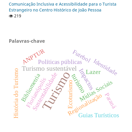
Comunicação Inclusiva e Acessibilidade para o Turista
Estrangeiro no Centro Histórico de João Pessoa
219
Palavras-chave
ANPTUR
Futebol
Identidade
Políticas públicas
Turismo sustentável
Impactos
Lazer
História do Turismo
Turismo
Sustentabilidade
Bibliometria
turismo
Florianópolis
Mídias Sociais
Ecoturismo
Paraná
Regionalização
Guias Turísticos