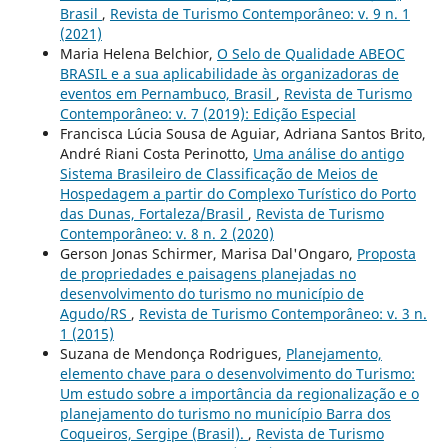
Brasil
,
Revista de Turismo Contemporâneo: v. 9 n. 1
(2021)
Maria Helena Belchior,
O Selo de Qualidade ABEOC
BRASIL e a sua aplicabilidade às organizadoras de
eventos em Pernambuco, Brasil
,
Revista de Turismo
Contemporâneo: v. 7 (2019): Edição Especial
Francisca Lúcia Sousa de Aguiar, Adriana Santos Brito,
André Riani Costa Perinotto,
Uma análise do antigo
Sistema Brasileiro de Classificação de Meios de
Hospedagem a partir do Complexo Turístico do Porto
das Dunas, Fortaleza/Brasil
,
Revista de Turismo
Contemporâneo: v. 8 n. 2 (2020)
Gerson Jonas Schirmer, Marisa Dal'Ongaro,
Proposta
de propriedades e paisagens planejadas no
desenvolvimento do turismo no município de
Agudo/RS
,
Revista de Turismo Contemporâneo: v. 3 n.
1 (2015)
Suzana de Mendonça Rodrigues,
Planejamento,
elemento chave para o desenvolvimento do Turismo:
Um estudo sobre a importância da regionalização e o
planejamento do turismo no município Barra dos
Coqueiros, Sergipe (Brasil).
,
Revista de Turismo