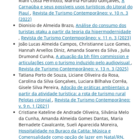
Riani Costa Perinotto, Marina Furtado Gonçalves,
A
Carnaúba e seus possíveis usos turísticos do Litoral do
Piauí
,
Revista de Turismo Contemporâneo: v. 10 n. 3
(2022)
Dionisio de Almeida Brazo,
Análise do consumo dos
turistas otaku a partir da teoria da hipermodernidade
,
Revista de Turismo Contemporâneo: v. 11 n. 3 (2023)
João Lucas Almeida Campos, Christianne Luce Gomes,
Hannah Arvellos Diniz, Amanda Soares da Silva , Julia
Drumond Cunha,
A atuação da bh film commission e
articulações com o turismo induzido pelo audiovisual
,
Revista de Turismo Contemporâneo: v. 13 n. 3 (2025)
Tatiana Porto de Souza, Liciane Oliveira da Rosa,
Carolina da Silva Gonçalves, Luciara Bilhalva Corrêa,
Gisele Silva Pereira,
Adoção de práticas ambientais a
partir da atividade turística: a rota de turismo rural
Pelotas colonial
,
Revista de Turismo Contemporâneo:
v. 9 n. 1 (2021)
Cristiane Kateline de Andrade Oliveira, Silvânia Melo
da Cunha, Amanda Almeida Gomes Dantas, Maria
Bernadete Cavalcante, Sueli Aparecida Moreira,
Hospitalidade no Buraco da Catita: Música e
Comensalidade como opção de lazer em Natal/RN,