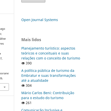
Open Journal Systems
iago
p;
Mais lidos
álise
res
Planejamento turístico: aspectos
teóricos e conceituais e suas
o
relações com o conceito de turismo
07,
390
A política pública de turismo da
mporane
Embratur e suas transformações
26.
até a atualidade
304
Mário Carlos Beni: Contribuição
para o estudo do turismo
261
Comunicação Inclusiva e