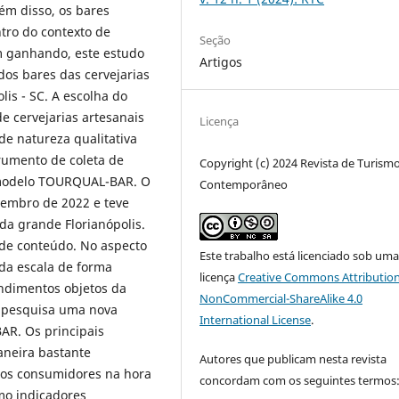
ém disso, os bares
ntro do contexto de
Seção
em ganhando, este estudo
Artigos
dos bares das cervejarias
lis - SC. A escolha do
e cervejarias artesanais
Licença
e natureza qualitativa
rumento de coleta de
Copyright (c) 2024 Revista de Turism
modelo TOURQUAL-BAR. O
Contemporâneo
vembro de 2022 e teve
da grande Florianópolis.
 de conteúdo. No aspecto
Este trabalho está licenciado sob um
 da escala de forma
licença
Creative Commons Attribution
endimentos objetos da
NonCommercial-ShareAlike 4.0
e pesquisa uma nova
International License
.
AR. Os principais
aneira bastante
Autores que publicam nesta revista
a os consumidores na hora
concordam com os seguintes termos
omo indicadores