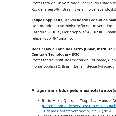
Professora da Universidade Federal do Estado d
Rio de Janeiro/RJ, Brasil. E-mail: joice.lavandosk
Felipe Kopp Leite,
Universidade Federal de San
Doutorando em Administração na Universidade 
Catarina – UFSC, Florianópolis/SC, Brasil. E-mail
felipe.kopp18@gmail.com
Deosir Flavio Lobo de Castro Junior,
Instituto 
Ciência e Tecnologia – IFSC
Professor do Instituto Federal de Educação, Ciên
Florianópolis/SC, Brasil. E-mail: deosir@ifsc.edu
Artigos mais lidos pelo mesmo(s) autor(e
Rocio Maria Quiroga, Tiago Savi Mondo, De
para melhoria de serviços: um estudo na 
Turismo Contemporâneo: v. 2 n. 1 (2014)