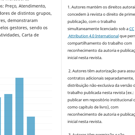
os: Preço, Atendimento,
1. Autores mantém os direitos autorai
dores de distintos grupos,
concedem à revista o direito de prime
res, demonstraram
publicação, com o trabalho
los gestores, sendo os
simultaneamente licenciado sob a
CC
tividades, Carta de
Attribution 4.0 International
que perm
compartilhamento do trabalho com
reconhecimento da autoria e publica
inicial nesta revista.
2. Autores têm autorização para ass
contratos adicionais separadamente,
distribuição não-exclusiva da versão 
trabalho publicada nesta revista (ex.:
publicar em repositório institucional 
como capítulo de livro), com
reconhecimento de autoria e publica
inicial nesta revista.
3. Autores têm permissão e são