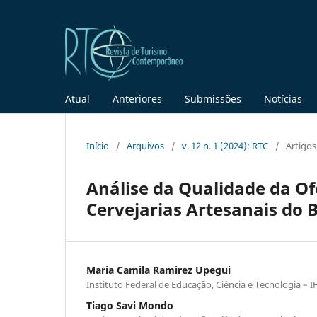
Atual
Anteriores
Submissões
Notícias
Início
/
Arquivos
/
v. 12 n. 1 (2024): RTC
/
Artigos
Análise da Qualidade da Of
Cervejarias Artesanais do B
Maria Camila Ramirez Upegui
Instituto Federal de Educação, Ciência e Tecnologia – I
Tiago Savi Mondo