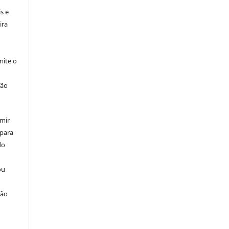
s e
ira
ite o
ção
umir
 para
do
ou
ção