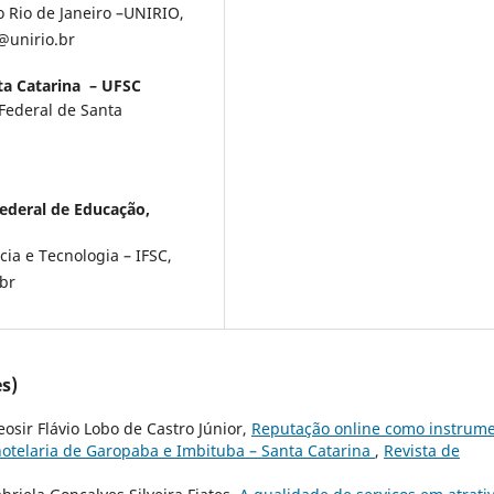
o Rio de Janeiro –UNIRIO,
i@unirio.br
ta Catarina – UFSC
Federal de Santa
:
Federal de Educação,
cia e Tecnologia – IFSC,
.br
s)
osir Flávio Lobo de Castro Júnior,
Reputação online como instrum
hotelaria de Garopaba e Imbituba – Santa Catarina
,
Revista de