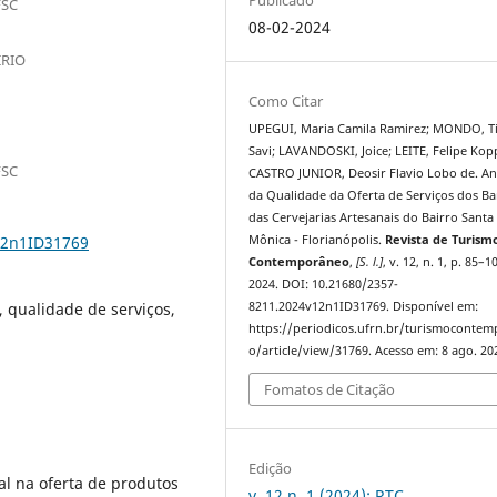
FSC
08-02-2024
IRIO
Como Citar
UPEGUI, Maria Camila Ramirez; MONDO, T
Savi; LAVANDOSKI, Joice; LEITE, Felipe Kop
FSC
CASTRO JUNIOR, Deosir Flavio Lobo de. An
da Qualidade da Oferta de Serviços dos Ba
das Cervejarias Artesanais do Bairro Santa
12n1ID31769
Mônica - Florianópolis.
Revista de Turism
Contemporâneo
,
[S. l.]
, v. 12, n. 1, p. 85–1
2024. DOI: 10.21680/2357-
 qualidade de serviços,
8211.2024v12n1ID31769. Disponível em:
https://periodicos.ufrn.br/turismoconte
o/article/view/31769. Acesso em: 8 ago. 20
Fomatos de Citação
Edição
al na oferta de produtos
v. 12 n. 1 (2024): RTC