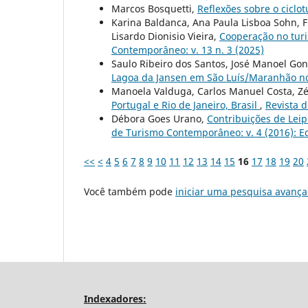
Marcos Bosquetti,
Reflexões sobre o cicl
Karina Baldanca, Ana Paula Lisboa Sohn, F
Lisardo Dionisio Vieira,
Cooperação no turi
Contemporâneo: v. 13 n. 3 (2025)
Saulo Ribeiro dos Santos, José Manoel Go
Lagoa da Jansen em São Luís/Maranhão no
Manoela Valduga, Carlos Manuel Costa, Zé
Portugal e Rio de Janeiro, Brasil
,
Revista 
Débora Goes Urano,
Contribuições de Lei
de Turismo Contemporâneo: v. 4 (2016): Ed
<<
<
4
5
6
7
8
9
10
11
12
13
14
15
16
17
18
19
20
Você também pode
iniciar uma pesquisa avança
Indexadores: