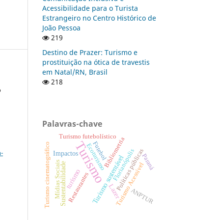
Acessibilidade para o Turista
Estrangeiro no Centro Histórico de
João Pessoa
219
Destino de Prazer: Turismo e
prostituição na ótica de travestis
em Natal/RN, Brasil
218
o
Palavras-chave
Turismo futebolístico
Bibliometria
a
Turismo
Futebol
Turismo cinematográfico
Ecoturismo
Políticas públicas
Florianópolis
-
Impactos
Paraná
Turismo sustentável
Mídias Sociais
Sustentabilidade
Turismo Acessível
turismo
Restaurantes
Lazer
ANPTUR
: