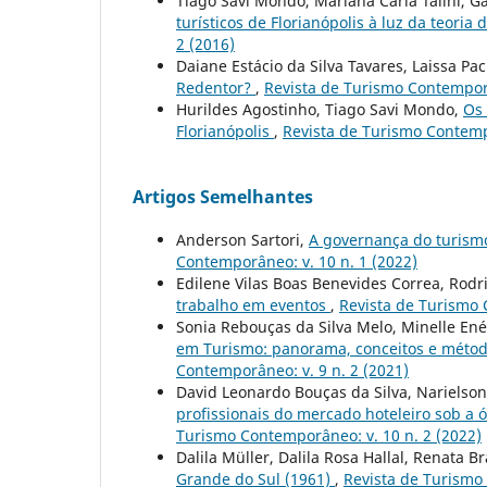
Tiago Savi Mondo, Mariana Carla Talini, Ga
turísticos de Florianópolis à luz da teoria
2 (2016)
Daiane Estácio da Silva Tavares, Laissa P
Redentor?
,
Revista de Turismo Contemporâ
Hurildes Agostinho, Tiago Savi Mondo,
Os 
Florianópolis
,
Revista de Turismo Contempo
Artigos Semelhantes
Anderson Sartori,
A governança do turism
Contemporâneo: v. 10 n. 1 (2022)
Edilene Vilas Boas Benevides Correa, Rodri
trabalho em eventos
,
Revista de Turismo 
Sonia Rebouças da Silva Melo, Minelle Enéa
em Turismo: panorama, conceitos e método
Contemporâneo: v. 9 n. 2 (2021)
David Leonardo Bouças da Silva, Narielso
profissionais do mercado hoteleiro sob a 
Turismo Contemporâneo: v. 10 n. 2 (2022)
Dalila Müller, Dalila Rosa Hallal, Renata B
Grande do Sul (1961)
,
Revista de Turismo 