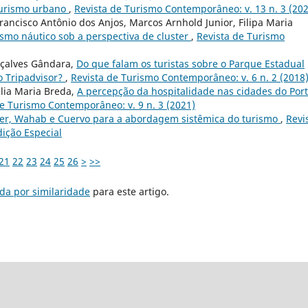
oturismo urbano
,
Revista de Turismo Contemporâneo: v. 13 n. 3 (20
rancisco Antônio dos Anjos, Marcos Arnhold Junior, Filipa Maria
smo náutico sob a perspectiva de cluster
,
Revista de Turismo
nçalves Gândara,
Do que falam os turistas sobre o Parque Estadual
 Tripadvisor?
,
Revista de Turismo Contemporâneo: v. 6 n. 2 (2018
lia Maria Breda,
A percepção da hospitalidade nas cidades do Port
de Turismo Contemporâneo: v. 9 n. 3 (2021)
per, Wahab e Cuervo para a abordagem sistêmica do turismo
,
Revi
ição Especial
21
22
23
24
25
26
>
>>
da por similaridade
para este artigo.