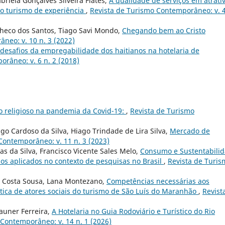
briela Gonçalves Silveira Fiates,
A qualidade de serviços em atrati
 do turismo de experiência
,
Revista de Turismo Contemporâneo: v. 4
acheco dos Santos, Tiago Savi Mondo,
Chegando bem ao Cristo
neo: v. 10 n. 3 (2022)
desafios da empregabilidade dos haitianos na hotelaria de
râneo: v. 6 n. 2 (2018)
o religioso na pandemia da Covid-19:
,
Revista de Turismo
go Cardoso da Silva, Hiago Trindade de Lira Silva,
Mercado de
Contemporâneo: v. 11 n. 3 (2023)
s da Silva, Francisco Vicente Sales Melo,
Consumo e Sustentabili
s aplicados no contexto de pesquisas no Brasil
,
Revista de Turis
n Costa Sousa, Lana Montezano,
Competências necessárias aos
ótica de atores sociais do turismo de São Luís do Maranhão
,
Revist
rauner Ferreira,
A Hotelaria no Guia Rodoviário e Turístico do Rio
Contemporâneo: v. 14 n. 1 (2026)