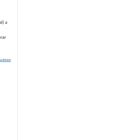
u
l) a
erar
Acesso