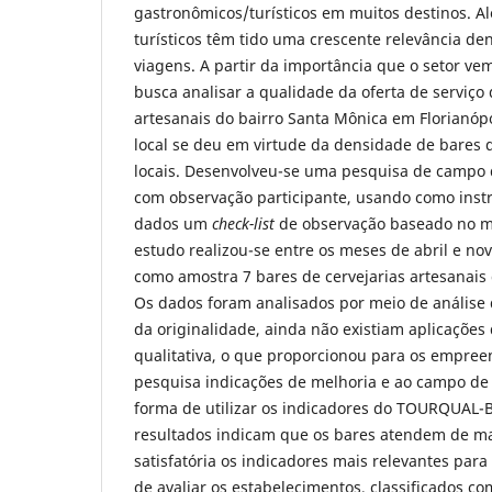
gastronômicos/turísticos em muitos destinos. Al
turísticos têm tido uma crescente relevância de
viagens. A partir da importância que o setor v
busca analisar a qualidade da oferta de serviço 
artesanais do bairro Santa Mônica em Florianópo
local se deu em virtude da densidade de bares d
locais. Desenvolveu-se uma pesquisa de campo d
com observação participante, usando como inst
dados um
check-list
de observação baseado no 
estudo realizou-se entre os meses de abril e no
como amostra 7 bares de cervejarias artesanais 
Os dados foram analisados por meio de análise
da originalidade, ainda não existiam aplicações
qualitativa, o que proporcionou para os empre
pesquisa indicações de melhoria e ao campo d
forma de utilizar os indicadores do TOURQUAL-B
resultados indicam que os bares atendem de m
satisfatória os indicadores mais relevantes par
de avaliar os estabelecimentos, classificados c