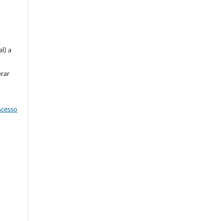
u
l) a
erar
Acesso