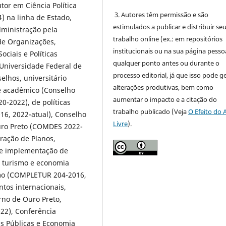
or em Ciência Política
3. Autores têm permissão e são
) na linha de Estado,
estimulados a publicar e distribuir se
dministração pela
trabalho online (ex.: em repositórios
 de Organizações,
institucionais ou na sua página pessoa
ciais e Políticas
qualquer ponto antes ou durante o
Universidade Federal de
processo editorial, já que isso pode g
elhos, universitário
alterações produtivas, bem como
e acadêmico (Conselho
aumentar o impacto e a citação do
-2022), de políticas
trabalho publicado (Veja
O Efeito do 
16, 2022-atual), Conselho
Livre
).
uro Preto (COMDES 2022-
oração de Planos,
 e implementação de
de turismo e economia
ismo (COMPLETUR 204-2016,
ntos internacionais,
erno de Ouro Preto,
022), Conferência
as Públicas e Economia