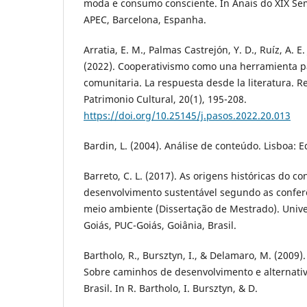
moda e consumo consciente. In Anais do XIX Se
APEC, Barcelona, Espanha.
Arratia, E. M., Palmas Castrejón, Y. D., Ruíz, A. E. 
(2022). Cooperativismo como una herramienta p
comunitaria. La respuesta desde la literatura. 
Patrimonio Cultural, 20(1), 195-208.
https://doi.org/10.25145/j.pasos.2022.20.013
Bardin, L. (2004). Análise de conteúdo. Lisboa: E
Barreto, C. L. (2017). As origens históricas do co
desenvolvimento sustentável segundo as confe
meio ambiente (Dissertação de Mestrado). Unive
Goiás, PUC-Goiás, Goiânia, Brasil.
Bartholo, R., Bursztyn, I., & Delamaro, M. (2009
Sobre caminhos de desenvolvimento e alternativ
Brasil. In R. Bartholo, I. Bursztyn, & D.