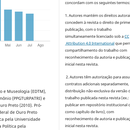
concordam com os seguintes termos
1. Autores mantém os direitos autorai
concedem à revista o direito de prime
publicação, com o trabalho
simultaneamente licenciado sob a
CC
Attribution 4.0 International
que perm
compartilhamento do trabalho com
reconhecimento da autoria e publica
inicial nesta revista.
2. Autores têm autorização para ass
contratos adicionais separadamente,
distribuição não-exclusiva da versão 
mo e Museologia (EDTM),
trabalho publicada nesta revista (ex.:
imônio (PPGTURPATRI) e
publicar em repositório institucional 
ro Preto (2010). Pró-
como capítulo de livro), com
deral de Ouro Preto
reconhecimento de autoria e publica
ca pela Universidade
inicial nesta revista.
 Política pela