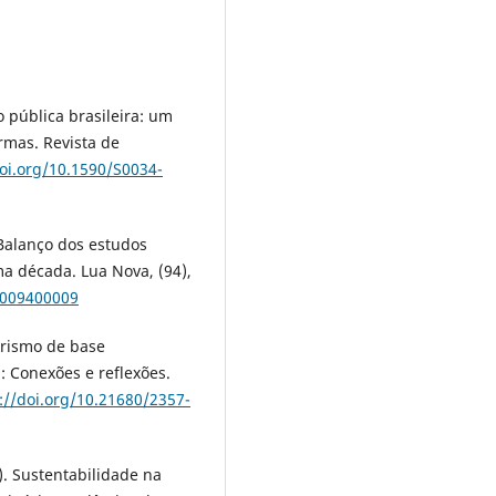
o pública brasileira: um
rmas. Revista de
doi.org/10.1590/S0034-
. Balanço dos estudos
ma década. Lua Nova, (94),
5009400009
urismo de base
: Conexões e reflexões.
://doi.org/10.21680/2357-
o). Sustentabilidade na