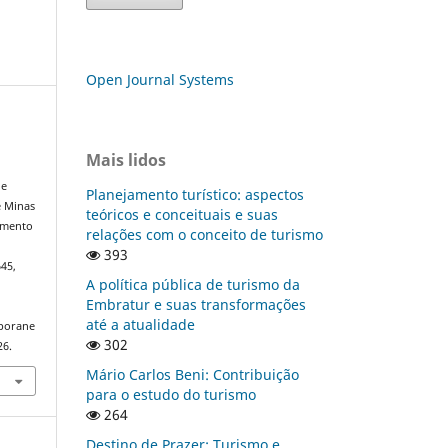
Open Journal Systems
Mais lidos
de
Planejamento turístico: aspectos
e Minas
teóricos e conceituais e suas
vimento
relações com o conceito de turismo
393
645,
A política pública de turismo da
Embratur e suas transformações
até a atualidade
mporane
302
26.
Mário Carlos Beni: Contribuição
para o estudo do turismo
264
Destino de Prazer: Turismo e