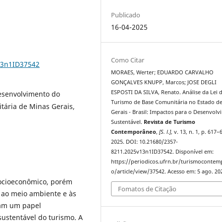
Publicado
16-04-2025
Como Citar
13n1ID37542
MORAES, Werter; EDUARDO CARVALHO
GONÇALVES KNUPP, Marcos; JOSE DEGLI
ESPOSTI DA SILVA, Renato. Análise da Lei 
Desenvolvimento do
Turismo de Base Comunitária no Estado d
tária de Minas Gerais,
Gerais - Brasil: Impactos para o Desenvol
Sustentável.
Revista de Turismo
Contemporâneo
,
[S. l.]
, v. 13, n. 1, p. 617–
2025. DOI: 10.21680/2357-
8211.2025v13n1ID37542. Disponível em:
https://periodicos.ufrn.br/turismoconte
o/article/view/37542. Acesso em: 5 ago. 20
socioeconômico, porém
Fomatos de Citação
 ao meio ambiente e às
ham um papel
ustentável do turismo. A