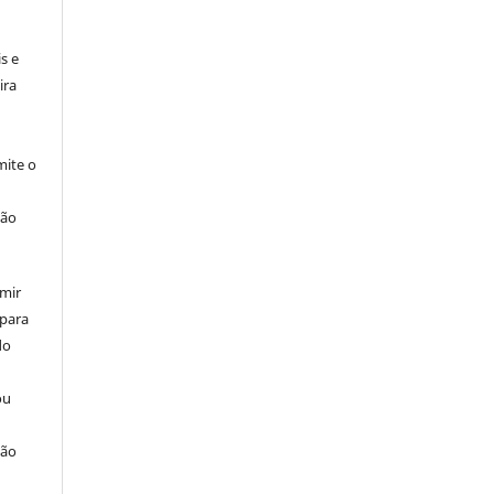
:
s e
ira
ite o
ção
umir
 para
do
ou
ção