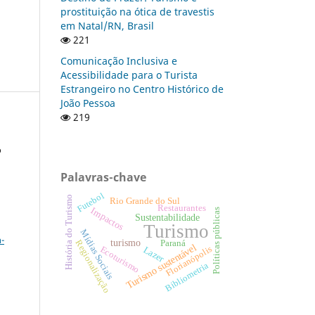
prostituição na ótica de travestis
em Natal/RN, Brasil
221
Comunicação Inclusiva e
Acessibilidade para o Turista
Estrangeiro no Centro Histórico de
João Pessoa
219
o
Palavras-chave
Futebol
História do Turismo
Rio Grande do Sul
Restaurantes
Impactos
Políticas públicas
Sustentabilidade
a
Turismo
Mídias Sociais
-
turismo
Regionalização
Paraná
Turismo sustentável
Lazer
Florianópolis
Ecoturismo
Bibliometria