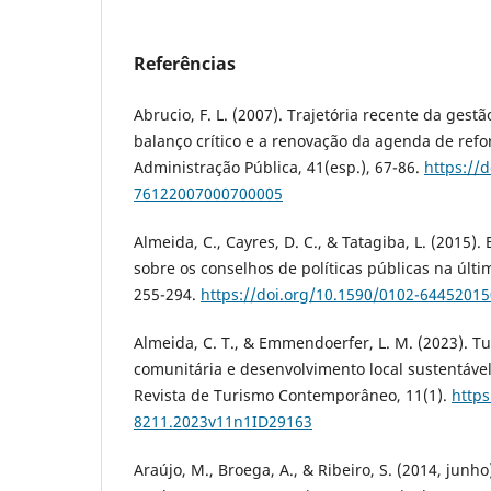
Referências
Abrucio, F. L. (2007). Trajetória recente da gestã
balanço crítico e a renovação da agenda de refo
Administração Pública, 41(esp.), 67-86.
https://
76122007000700005
Almeida, C., Cayres, D. C., & Tatagiba, L. (2015)
sobre os conselhos de políticas públicas na últi
255-294.
https://doi.org/10.1590/0102-6445201
Almeida, C. T., & Emmendoerfer, L. M. (2023). T
comunitária e desenvolvimento local sustentável
Revista de Turismo Contemporâneo, 11(1).
https
8211.2023v11n1ID29163
Araújo, M., Broega, A., & Ribeiro, S. (2014, junh