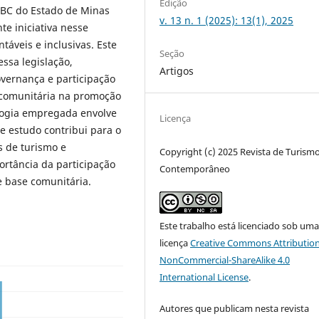
Edição
TBC do Estado de Minas
v. 13 n. 1 (2025): 13(1), 2025
te iniciativa nesse
táveis e inclusivas. Este
Seção
ssa legislação,
Artigos
vernança e participação
 comunitária na promoção
ologia empregada envolve
Licença
te estudo contribui para o
s de turismo e
Copyright (c) 2025 Revista de Turism
ortância da participação
Contemporâneo
e base comunitária.
Este trabalho está licenciado sob um
licença
Creative Commons Attribution
NonCommercial-ShareAlike 4.0
International License
.
Autores que publicam nesta revista