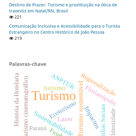
Destino de Prazer: Turismo e prostituição na ótica de
travestis em Natal/RN, Brasil
221
Comunicação Inclusiva e Acessibilidade para o Turista
Estrangeiro no Centro Histórico de João Pessoa
219
Palavras-chave
Regionalização
ANPTUR
História da Hotelaria
Turismo cinematográfico
Turismo sustentável
Florianópolis
turismo
Turismo
Ecoturismo
Mídias Sociais
Impactos
Identidade
Sustentabilidade
Lazer
Paraná
Futebol