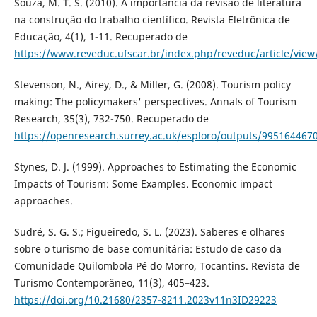
Souza, M. T. S. (2010). A importância da revisão de literatura
na construção do trabalho científico. Revista Eletrônica de
Educação, 4(1), 1-11. Recuperado de
https://www.reveduc.ufscar.br/index.php/reveduc/article/view
Stevenson, N., Airey, D., & Miller, G. (2008). Tourism policy
making: The policymakers' perspectives. Annals of Tourism
Research, 35(3), 732-750. Recuperado de
https://openresearch.surrey.ac.uk/esploro/outputs/995164467
Stynes, D. J. (1999). Approaches to Estimating the Economic
Impacts of Tourism: Some Examples. Economic impact
approaches.
Sudré, S. G. S.; Figueiredo, S. L. (2023). Saberes e olhares
sobre o turismo de base comunitária: Estudo de caso da
Comunidade Quilombola Pé do Morro, Tocantins. Revista de
Turismo Contemporâneo, 11(3), 405–423.
https://doi.org/10.21680/2357-8211.2023v11n3ID29223