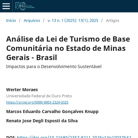
Início
/
Arquivos
/
v. 13 n. 1 (2025): 13(1), 2025
/
Artigos
Análise da Lei de Turismo de Base
Comunitária no Estado de Minas
Gerais - Brasil
Impactos para o Desenvolvimento Sustentável
Werter Moraes
Universidade Federal de Ouro Preto
https://orcid.org/0000-0003-2324-0325
Marcos Eduardo Carvalho Gonçalves Knupp
Renato Jose Degli Esposti da Silva
DOI:
https://doi.org/10.21680/2357-8211.2025v13n1ID37542