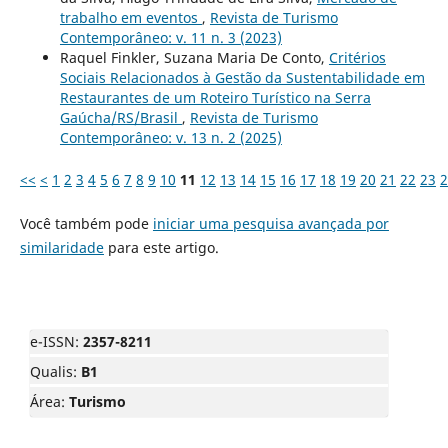
trabalho em eventos
,
Revista de Turismo
Contemporâneo: v. 11 n. 3 (2023)
Raquel Finkler, Suzana Maria De Conto,
Critérios
Sociais Relacionados à Gestão da Sustentabilidade em
Restaurantes de um Roteiro Turístico na Serra
Gaúcha/RS/Brasil
,
Revista de Turismo
Contemporâneo: v. 13 n. 2 (2025)
<<
<
1
2
3
4
5
6
7
8
9
10
11
12
13
14
15
16
17
18
19
20
21
22
23
2
Você também pode
iniciar uma pesquisa avançada por
similaridade
para este artigo.
e-ISSN:
2357-8211
Qualis:
B1
Área:
Turismo