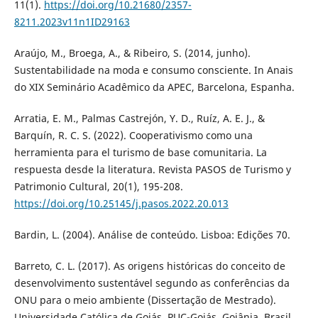
11(1).
https://doi.org/10.21680/2357-
8211.2023v11n1ID29163
Araújo, M., Broega, A., & Ribeiro, S. (2014, junho).
Sustentabilidade na moda e consumo consciente. In Anais
do XIX Seminário Acadêmico da APEC, Barcelona, Espanha.
Arratia, E. M., Palmas Castrejón, Y. D., Ruíz, A. E. J., &
Barquín, R. C. S. (2022). Cooperativismo como una
herramienta para el turismo de base comunitaria. La
respuesta desde la literatura. Revista PASOS de Turismo y
Patrimonio Cultural, 20(1), 195-208.
https://doi.org/10.25145/j.pasos.2022.20.013
Bardin, L. (2004). Análise de conteúdo. Lisboa: Edições 70.
Barreto, C. L. (2017). As origens históricas do conceito de
desenvolvimento sustentável segundo as conferências da
ONU para o meio ambiente (Dissertação de Mestrado).
Universidade Católica de Goiás, PUC-Goiás, Goiânia, Brasil.