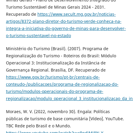
Turismo Sustentável de Minas Gerais 2024 - 2031.
Recuperado de
https://www.secult.mg.gov.br/noticias-
artigos/8372-plano-diretor-do-turismo-verde-conheca-na-
integra-a-iniciativa-do-governo-de-minas-para-desenvolver-
o-turismo-sustentavel-no-estado
Ministério do Turismo (Brasil). (2007). Programa de
Regionalização do Turismo - Roteiros do Brasil: Módulo
Operacional 3: Institucionalização da Instância de
Governança Regional. Brasília, DF. Recuperado de
https://www.gov.br/turismo/pt-br/centrais-de-
conteudo-/publicacoes/programa-de-regionalizacao-do-
turismo/modulos-operacionais-do-programa-de-
regionalizacao/modulo_operacional_3_institucionalizacao_da_i
Moraes, W. V. (2022, novembro 30). Engala: Políticas
públicas de turismo de base comunitária [Vídeo]. YouTube.
TBC Rede pelo Brasil e o Mundo.
https://www.youtube.com/watch?v=r8ndiMj8N-Y