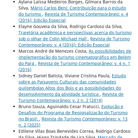
Aylana Laíssa Medeiros Borges, Gilmara Barros da
Silva,
Mário Carlos Beni: Contribuição para o estudo
do turismo
,
Revista de Turismo Contemporâneo: v. 4
(2016): Edição Especial
Elayne Gouveia da Silva, Rodrigo Cardoso da Silva,
Trajetória acadêmica e perspectivas acerca do turismo
sob o olhar de Colin Michael Hall
,
Revista de Turismo
Contemporâneo: v. 4 (2016): Edição Especial
Marcos André de Menezes Costa,
As possibilidades de
implementação do turismo cinematográfico em Belém
do Pará
,
Revista de Turismo Contemporâneo: v. 4 n. 1
(2016)
Sidney Daniel Batista, Viviane Cristina Paula,
Estudo
sobre as Paisagens Culturais das comunidades
quilombolas Altos dos Bois e as possibilidades do
desenvolvimento da atividade turística
,
Revista de
Turismo Contemporâneo: v. 2 n. 2 (2014)
Bruno Souza, Aguinaldo Cesar Fratucci,
Evolução e
Desafios do Programa de Regionalização do Turismo
no Brasil:
,
Revista de Turismo Contemporâneo: v. 13
n. 2 (2025)
Edilene Vilas Boas Benevides Correa, Rodrigo Cardoso
da Silva, Hiago Trindade de Lira Silva,
Mercado de