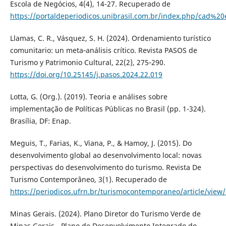
Escola de Negócios, 4(4), 14-27. Recuperado de
https://portaldeperiodicos.unibrasil.com.br/index.php/cad%20
Llamas, C. R., Vásquez, S. H. (2024). Ordenamiento turístico
comunitario: un meta‑análisis crítico. Revista PASOS de
Turismo y Patrimonio Cultural, 22(2), 275‑290.
https://doi.org/10.25145/j.pasos.2024.22.019
Lotta, G. (Org.). (2019). Teoria e análises sobre
implementação de Políticas Públicas no Brasil (pp. 1-324).
Brasília, DF: Enap.
Meguis, T., Farias, K., Viana, P., & Hamoy, J. (2015). Do
desenvolvimento global ao desenvolvimento local: novas
perspectivas do desenvolvimento do turismo. Revista De
Turismo Contemporâneo, 3(1). Recuperado de
https://periodicos.ufrn.br/turismocontemporaneo/article/view
Minas Gerais. (2024). Plano Diretor do Turismo Verde de
Minas Gerais - Plano de Desenvolvimento Integrado do