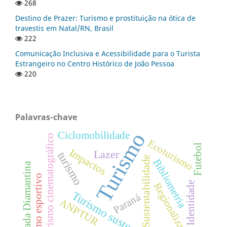
268
Destino de Prazer: Turismo e prostituição na ótica de
travestis em Natal/RN, Brasil
222
Comunicação Inclusiva e Acessibilidade para o Turista
Estrangeiro no Centro Histórico de João Pessoa
220
Palavras-chave
Turismo
Ciclomobilidade
Turismo cinematográfico
Ecoturismo
Futebol
Impactos
Lazer
turismo
Sustentabilidade
Bibliometria
Chapada Diamantina
Turismo esportivo
Identidade
Regionalização
Turismo sustentável
Paraná
ANPTUR