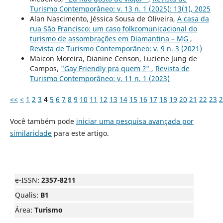
Turismo Contemporâneo: v. 13 n. 1 (2025): 13(1), 2025
Alan Nascimento, Jéssica Sousa de Oliveira,
A casa da
rua São Francisco: um caso folkcomunicacional do
turismo de assombrações em Diamantina – MG
,
Revista de Turismo Contemporâneo: v. 9 n. 3 (2021)
Maicon Moreira, Dianine Censon, Luciene Jung de
Campos,
"Gay Friendly pra quem ?"
,
Revista de
Turismo Contemporâneo: v. 11 n. 1 (2023)
<<
<
1
2
3
4
5
6
7
8
9
10
11
12
13
14
15
16
17
18
19
20
21
22
23
2
Você também pode
iniciar uma pesquisa avançada por
similaridade
para este artigo.
e-ISSN:
2357-8211
Qualis:
B1
Área:
Turismo