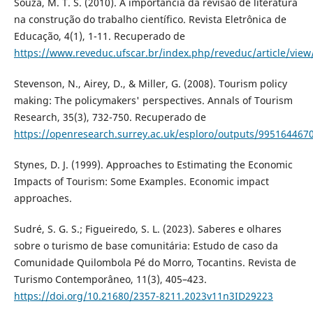
Souza, M. T. S. (2010). A importância da revisão de literatura
na construção do trabalho científico. Revista Eletrônica de
Educação, 4(1), 1-11. Recuperado de
https://www.reveduc.ufscar.br/index.php/reveduc/article/view
Stevenson, N., Airey, D., & Miller, G. (2008). Tourism policy
making: The policymakers' perspectives. Annals of Tourism
Research, 35(3), 732-750. Recuperado de
https://openresearch.surrey.ac.uk/esploro/outputs/995164467
Stynes, D. J. (1999). Approaches to Estimating the Economic
Impacts of Tourism: Some Examples. Economic impact
approaches.
Sudré, S. G. S.; Figueiredo, S. L. (2023). Saberes e olhares
sobre o turismo de base comunitária: Estudo de caso da
Comunidade Quilombola Pé do Morro, Tocantins. Revista de
Turismo Contemporâneo, 11(3), 405–423.
https://doi.org/10.21680/2357-8211.2023v11n3ID29223