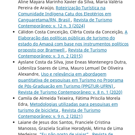
Aline Mayara Marinho Xavier da Silva, Maria Valéria
Pereira de Araújo,
Roteirização Turística na
Comunidade Indígena Catu dos Eleotérios em
Canguaretama/RN, Brasil
,
Revista de Turismo
Contemporâneo: v. 12 n. 3 (2024)
Cálidon Costa Conceição, Clêrta Costa da Conceição,
A
Elaboração das políticas públicas de turismo do
estado do Amapá com base nos instrumentos políticos
proposto por Bramwell
,
Revista de Turismo
Contemporâneo: v. 3 n. 2 (2015)
Ayslane Costa da Silva, Jose Eneas Montenegro Dutra,
Lidenilza Soares de Lima, Mauro Lemuel De Oliveira
Alexandre,
Uso e relevância em abordagem
quantitativa de pesquisas em Turismo no Programa
de Pós-Graduação em Turismo (PPGTUR-UFRN)
,
Revista de Turismo Contemporâneo: v. 8 n. 1 (2020)
Camila de Almeida Teixeira, Fátima Priscila Morela
Edra,
Metodologias utilizadas para pesquisas em
turismo de bicicleta
,
Revista de Turismo
Contemporâneo: v. 9 n. 2 (2021)
Laiane de Jesus dos Santos, Franciele Cristina
Manosso, Graziela Scalise Horodyski, Mirna de Lima
Medeiros,
“Eu não gosto de viajar”
,
Revista de