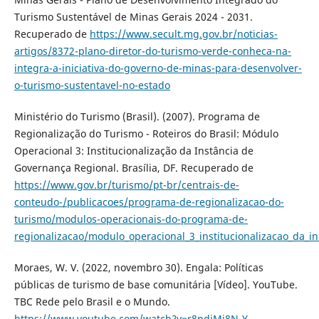
Turismo Sustentável de Minas Gerais 2024 - 2031.
Recuperado de
https://www.secult.mg.gov.br/noticias-
artigos/8372-plano-diretor-do-turismo-verde-conheca-na-
integra-a-iniciativa-do-governo-de-minas-para-desenvolver-
o-turismo-sustentavel-no-estado
Ministério do Turismo (Brasil). (2007). Programa de
Regionalização do Turismo - Roteiros do Brasil: Módulo
Operacional 3: Institucionalização da Instância de
Governança Regional. Brasília, DF. Recuperado de
https://www.gov.br/turismo/pt-br/centrais-de-
conteudo-/publicacoes/programa-de-regionalizacao-do-
turismo/modulos-operacionais-do-programa-de-
regionalizacao/modulo_operacional_3_institucionalizacao_da_i
Moraes, W. V. (2022, novembro 30). Engala: Políticas
públicas de turismo de base comunitária [Vídeo]. YouTube.
TBC Rede pelo Brasil e o Mundo.
https://www.youtube.com/watch?v=r8ndiMj8N-Y