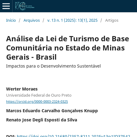
Início
/
Arquivos
/
v. 13 n. 1 (2025): 13(1), 2025
/
Artigos
Análise da Lei de Turismo de Base
Comunitária no Estado de Minas
Gerais - Brasil
Impactos para o Desenvolvimento Sustentável
Werter Moraes
Universidade Federal de Ouro Preto
https://orcid.org/0000-0003-2324-0325
Marcos Eduardo Carvalho Gonçalves Knupp
Renato Jose Degli Esposti da Silva
DOI:
https://doi.org/10.21680/2357-8211.2025v13n1ID37542