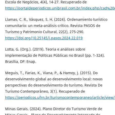
Escola de Negócios, 4(4), 14-27. Recuperado de
https://portaldeperiodicos.unibrasil.com.br/index.php/cad%20
Llamas, C. R., Vásquez, S. H. (2024). Ordenamiento turístico
comunitario: un meta‑análisis crítico. Revista PASOS de
Turismo y Patrimonio Cultural, 22(2), 275‑290.
https://doi.org/10.25145/j.pasos.2024.22.019
Lotta, G. (Org.). (2019). Teoria e análises sobre
implementação de Políticas Públicas no Brasil (pp. 1-324).
Brasília, DF: Enap.
Meguis, T., Farias, K., Viana, P., & Hamoy, J. (2015). Do
desenvolvimento global ao desenvolvimento local: novas
perspectivas do desenvolvimento do turismo. Revista De
Turismo Contemporâneo, 3(1). Recuperado de
https://periodicos.ufrn.br/turismocontemporaneo/article/view
Minas Gerais. (2024). Plano Diretor do Turismo Verde de
Minas Gerais - Plano de Desenvolvimento Integrado do