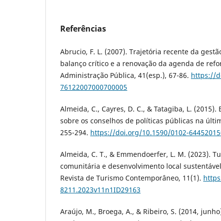
Referências
Abrucio, F. L. (2007). Trajetória recente da gestã
balanço crítico e a renovação da agenda de refo
Administração Pública, 41(esp.), 67-86.
https://
76122007000700005
Almeida, C., Cayres, D. C., & Tatagiba, L. (2015)
sobre os conselhos de políticas públicas na últi
255-294.
https://doi.org/10.1590/0102-6445201
Almeida, C. T., & Emmendoerfer, L. M. (2023). T
comunitária e desenvolvimento local sustentável
Revista de Turismo Contemporâneo, 11(1).
https
8211.2023v11n1ID29163
Araújo, M., Broega, A., & Ribeiro, S. (2014, junh