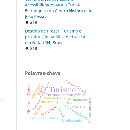
Acessibilidade para o Turista
Estrangeiro no Centro Histórico de
João Pessoa
219
Destino de Prazer: Turismo e
prostituição na ótica de travestis
em Natal/RN, Brasil
218
o
Palavras-chave
Regionalização
Turismo sustentável
História do Turismo
Identidade
Turismo
Lazer
a
Turismo cinematográfico
Florianópolis
-
Restaurantes
Cluster turístico
turismo
Impactos
Sustentabilidade
Futebol
Ecoturismo
ANPTUR
Paraná
Políticas públicas
Bibliometria