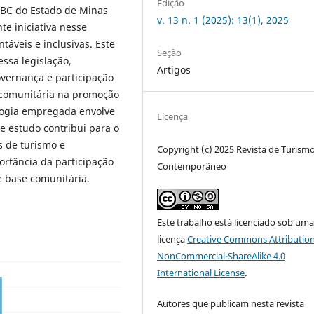
Edição
TBC do Estado de Minas
v. 13 n. 1 (2025): 13(1), 2025
te iniciativa nesse
táveis e inclusivas. Este
Seção
ssa legislação,
Artigos
vernança e participação
 comunitária na promoção
ologia empregada envolve
Licença
te estudo contribui para o
s de turismo e
Copyright (c) 2025 Revista de Turism
ortância da participação
Contemporâneo
e base comunitária.
Este trabalho está licenciado sob um
licença
Creative Commons Attribution
NonCommercial-ShareAlike 4.0
International License
.
Autores que publicam nesta revista