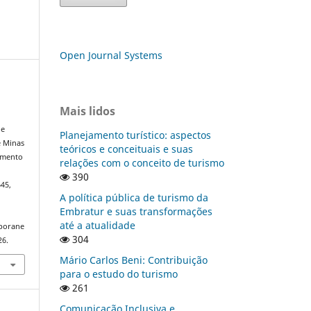
Open Journal Systems
Mais lidos
de
Planejamento turístico: aspectos
e Minas
teóricos e conceituais e suas
vimento
relações com o conceito de turismo
390
645,
A política pública de turismo da
Embratur e suas transformações
até a atualidade
mporane
304
26.
Mário Carlos Beni: Contribuição
para o estudo do turismo
261
Comunicação Inclusiva e