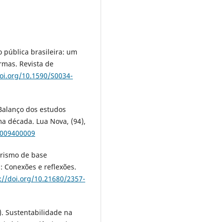
o pública brasileira: um
rmas. Revista de
doi.org/10.1590/S0034-
. Balanço dos estudos
ma década. Lua Nova, (94),
5009400009
urismo de base
: Conexões e reflexões.
://doi.org/10.21680/2357-
o). Sustentabilidade na