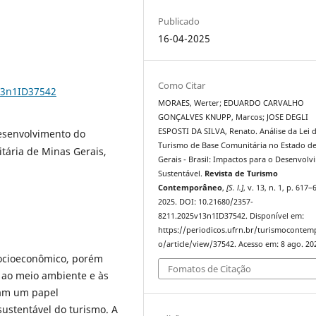
Publicado
16-04-2025
Como Citar
13n1ID37542
MORAES, Werter; EDUARDO CARVALHO
GONÇALVES KNUPP, Marcos; JOSE DEGLI
ESPOSTI DA SILVA, Renato. Análise da Lei 
Desenvolvimento do
Turismo de Base Comunitária no Estado d
tária de Minas Gerais,
Gerais - Brasil: Impactos para o Desenvol
Sustentável.
Revista de Turismo
Contemporâneo
,
[S. l.]
, v. 13, n. 1, p. 617–
2025. DOI: 10.21680/2357-
8211.2025v13n1ID37542. Disponível em:
https://periodicos.ufrn.br/turismoconte
o/article/view/37542. Acesso em: 8 ago. 20
socioeconômico, porém
Fomatos de Citação
 ao meio ambiente e às
ham um papel
ustentável do turismo. A