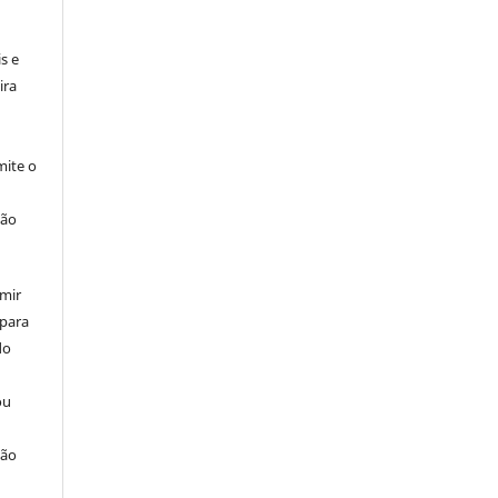
:
s e
ira
ite o
ção
umir
 para
do
ou
ção