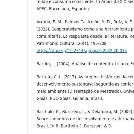
moda e consumo consciente. In Anais do XIX Se
APEC, Barcelona, Espanha.
Arratia, E. M., Palmas Castrejón, Y. D., Ruíz, A. E. 
(2022). Cooperativismo como una herramienta p
comunitaria. La respuesta desde la literatura. 
Patrimonio Cultural, 20(1), 195-208.
https://doi.org/10.25145/j.pasos.2022.20.013
Bardin, L. (2004). Análise de conteúdo. Lisboa: E
Barreto, C. L. (2017). As origens históricas do co
desenvolvimento sustentável segundo as confe
meio ambiente (Dissertação de Mestrado). Unive
Goiás, PUC-Goiás, Goiânia, Brasil.
Bartholo, R., Bursztyn, I., & Delamaro, M. (2009
Sobre caminhos de desenvolvimento e alternativ
Brasil. In R. Bartholo, I. Bursztyn, & D.