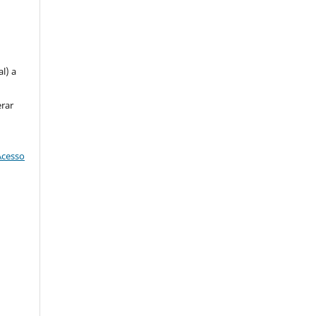
u
l) a
erar
Acesso