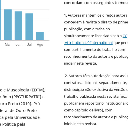
concordam com os seguintes termos
1. Autores mantém os direitos autorai
concedem à revista o direito de prime
publicação, com o trabalho
simultaneamente licenciado sob a
CC
Attribution 4.0 International
que perm
compartilhamento do trabalho com
reconhecimento da autoria e publica
inicial nesta revista.
2. Autores têm autorização para ass
contratos adicionais separadamente,
distribuição não-exclusiva da versão 
mo e Museologia (EDTM),
trabalho publicada nesta revista (ex.:
imônio (PPGTURPATRI) e
publicar em repositório institucional 
ro Preto (2010). Pró-
como capítulo de livro), com
deral de Ouro Preto
reconhecimento de autoria e publica
ca pela Universidade
inicial nesta revista.
 Política pela