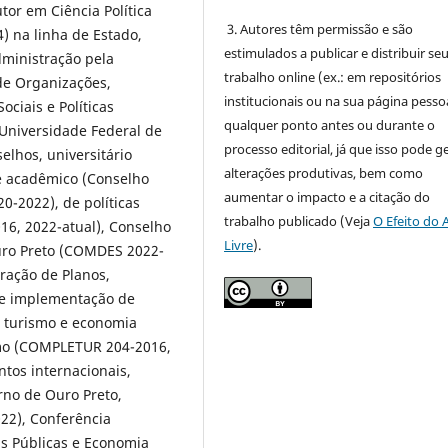
or em Ciência Política
3. Autores têm permissão e são
) na linha de Estado,
estimulados a publicar e distribuir se
dministração pela
trabalho online (ex.: em repositórios
 de Organizações,
institucionais ou na sua página pessoa
ciais e Políticas
qualquer ponto antes ou durante o
Universidade Federal de
processo editorial, já que isso pode g
elhos, universitário
alterações produtivas, bem como
e acadêmico (Conselho
aumentar o impacto e a citação do
-2022), de políticas
trabalho publicado (Veja
O Efeito do 
16, 2022-atual), Conselho
Livre
).
uro Preto (COMDES 2022-
oração de Planos,
 e implementação de
de turismo e economia
ismo (COMPLETUR 204-2016,
ntos internacionais,
erno de Ouro Preto,
022), Conferência
as Públicas e Economia