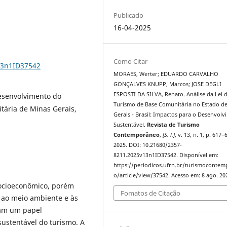
Publicado
16-04-2025
Como Citar
13n1ID37542
MORAES, Werter; EDUARDO CARVALHO
GONÇALVES KNUPP, Marcos; JOSE DEGLI
ESPOSTI DA SILVA, Renato. Análise da Lei 
Desenvolvimento do
Turismo de Base Comunitária no Estado d
tária de Minas Gerais,
Gerais - Brasil: Impactos para o Desenvol
Sustentável.
Revista de Turismo
Contemporâneo
,
[S. l.]
, v. 13, n. 1, p. 617–
2025. DOI: 10.21680/2357-
8211.2025v13n1ID37542. Disponível em:
https://periodicos.ufrn.br/turismoconte
o/article/view/37542. Acesso em: 8 ago. 20
socioeconômico, porém
Fomatos de Citação
 ao meio ambiente e às
ham um papel
ustentável do turismo. A