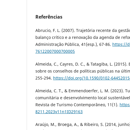
Referências
Abrucio, F. L. (2007). Trajetória recente da gestã
balanço crítico e a renovação da agenda de refo
Administração Pública, 41(esp.), 67-86.
https://
76122007000700005
Almeida, C., Cayres, D. C., & Tatagiba, L. (2015)
sobre os conselhos de políticas públicas na últi
255-294.
https://doi.org/10.1590/0102-6445201
Almeida, C. T., & Emmendoerfer, L. M. (2023). T
comunitária e desenvolvimento local sustentável
Revista de Turismo Contemporâneo, 11(1).
https
8211.2023v11n1ID29163
Araújo, M., Broega, A., & Ribeiro, S. (2014, junh