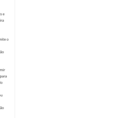
:
s e
ira
ite o
ção
umir
 para
do
ou
ção