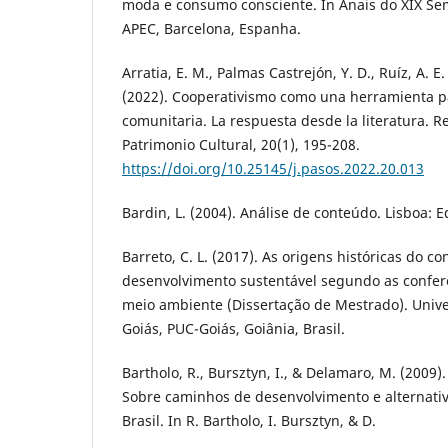
moda e consumo consciente. In Anais do XIX Se
APEC, Barcelona, Espanha.
Arratia, E. M., Palmas Castrejón, Y. D., Ruíz, A. E. 
(2022). Cooperativismo como una herramienta p
comunitaria. La respuesta desde la literatura. 
Patrimonio Cultural, 20(1), 195-208.
https://doi.org/10.25145/j.pasos.2022.20.013
Bardin, L. (2004). Análise de conteúdo. Lisboa: E
Barreto, C. L. (2017). As origens históricas do co
desenvolvimento sustentável segundo as confe
meio ambiente (Dissertação de Mestrado). Unive
Goiás, PUC-Goiás, Goiânia, Brasil.
Bartholo, R., Bursztyn, I., & Delamaro, M. (2009
Sobre caminhos de desenvolvimento e alternativ
Brasil. In R. Bartholo, I. Bursztyn, & D.