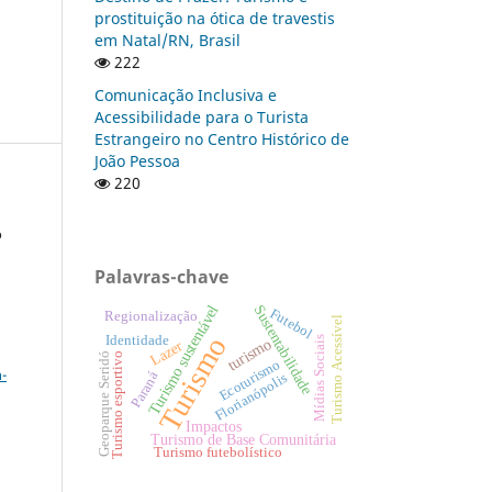
prostituição na ótica de travestis
em Natal/RN, Brasil
222
Comunicação Inclusiva e
Acessibilidade para o Turista
Estrangeiro no Centro Histórico de
João Pessoa
220
o
Palavras-chave
Sustentabilidade
Turismo sustentável
Futebol
Regionalização
Turismo Acessível
Turismo
Identidade
Mídias Sociais
turismo
Lazer
a
Geoparque Seridó
Turismo esportivo
Ecoturismo
-
Paraná
Florianópolis
Impactos
Turismo de Base Comunitária
Turismo futebolístico