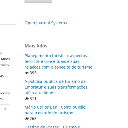
Open Journal Systems
Mais lidos
de
Planejamento turístico: aspectos
e Minas
teóricos e conceituais e suas
vimento
relações com o conceito de turismo
395
645,
A política pública de turismo da
Embratur e suas transformações
até a atualidade
mporane
311
26.
Mário Carlos Beni: Contribuição
para o estudo do turismo
268
Destino de Prazer: Turismo e