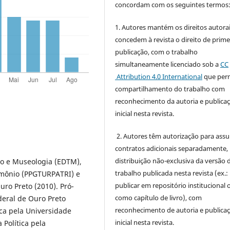
concordam com os seguintes termos
1. Autores mantém os direitos autorai
concedem à revista o direito de prime
publicação, com o trabalho
simultaneamente licenciado sob a
CC
Attribution 4.0 International
que perm
compartilhamento do trabalho com
reconhecimento da autoria e publica
inicial nesta revista.
2. Autores têm autorização para ass
contratos adicionais separadamente,
distribuição não-exclusiva da versão 
mo e Museologia (EDTM),
trabalho publicada nesta revista (ex.:
imônio (PPGTURPATRI) e
publicar em repositório institucional 
ro Preto (2010). Pró-
como capítulo de livro), com
deral de Ouro Preto
reconhecimento de autoria e publica
ca pela Universidade
inicial nesta revista.
 Política pela