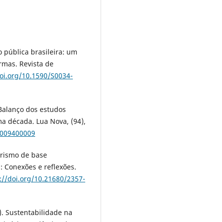
o pública brasileira: um
rmas. Revista de
doi.org/10.1590/S0034-
. Balanço dos estudos
ma década. Lua Nova, (94),
5009400009
urismo de base
: Conexões e reflexões.
://doi.org/10.21680/2357-
o). Sustentabilidade na