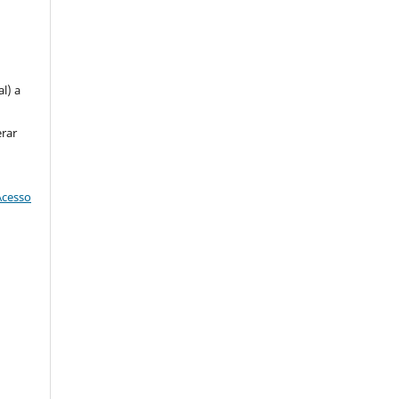
u
l) a
erar
Acesso