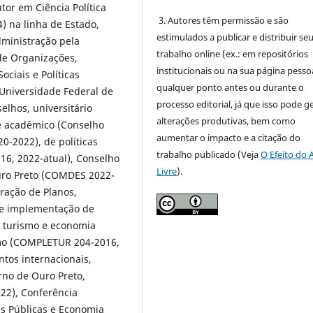
or em Ciência Política
3. Autores têm permissão e são
) na linha de Estado,
estimulados a publicar e distribuir se
dministração pela
trabalho online (ex.: em repositórios
 de Organizações,
institucionais ou na sua página pessoa
ciais e Políticas
qualquer ponto antes ou durante o
Universidade Federal de
processo editorial, já que isso pode g
elhos, universitário
alterações produtivas, bem como
e acadêmico (Conselho
aumentar o impacto e a citação do
-2022), de políticas
trabalho publicado (Veja
O Efeito do 
16, 2022-atual), Conselho
Livre
).
uro Preto (COMDES 2022-
oração de Planos,
 e implementação de
de turismo e economia
ismo (COMPLETUR 204-2016,
ntos internacionais,
erno de Ouro Preto,
022), Conferência
as Públicas e Economia