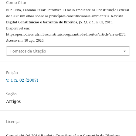
Como Citar
BEZERRA, Fabiano César Petrovich. O meio ambiente na Constituição Federal
de 1988: um olhar sobre os princípios constitucionais ambientais.
Revista
Digital Constituição e Garantia de Direitos
,
[S. l.]
, v. 1, n. 02, 2013.
Disponível em:
https://periodicos.ufrn.br/constituicaoegarantiadedireitos/article/view/4275.
Acesso em: 10 ago. 2026.
Fomatos de Citação
Edição
v. 1 n. 02 (2007)
Seção
Artigos
Licença
Copyright (c) 2014 Revista Constituição e Garantia de Direitos