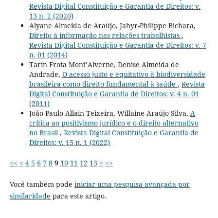
Revista Digital Constituição e Garantia de Direitos: v.
13 n. 2 (2020)
Alyane Almeida de Araújo, Jahyr-Philippe Bichara,
Direito à informação nas relações trabalhistas
,
Revista Digital Constituição e Garantia de Direitos: v. 7
n. 01 (2014)
Tarin Frota Mont’Alverne, Denise Almeida de
Andrade,
O acesso justo e equitativo à biodiversidade
brasileira como direito fundamental à saúde
,
Revista
Digital Constituição e Garantia de Direitos: v. 4 n. 01
(2011)
João Paulo Allain Teixeira, Willaine Araújo Silva,
A
crítica ao positivismo jurídico e o direito alternativo
no Brasil
,
Revista Digital Constituição e Garantia de
Direitos: v. 15 n. 1 (2022)
<<
<
4
5
6
7
8
9
10
11
12
13
>
>>
Você também pode
iniciar uma pesquisa avançada por
similaridade
para este artigo.