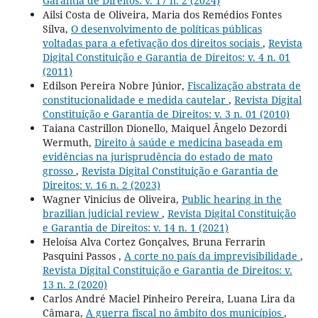
Garantia de Direitos: v. 17 n. 2 (2024)
Ailsi Costa de Oliveira, Maria dos Remédios Fontes
Silva,
O desenvolvimento de políticas públicas
voltadas para a efetivação dos direitos sociais
,
Revista
Digital Constituição e Garantia de Direitos: v. 4 n. 01
(2011)
Edilson Pereira Nobre Júnior,
Fiscalização abstrata de
constitucionalidade e medida cautelar
,
Revista Digital
Constituição e Garantia de Direitos: v. 3 n. 01 (2010)
Taiana Castrillon Dionello, Maiquel Ângelo Dezordi
Wermuth,
Direito à saúde e medicina baseada em
evidências na jurisprudência do estado de mato
grosso
,
Revista Digital Constituição e Garantia de
Direitos: v. 16 n. 2 (2023)
Wagner Vinicius de Oliveira,
Public hearing in the
brazilian judicial review
,
Revista Digital Constituição
e Garantia de Direitos: v. 14 n. 1 (2021)
Heloísa Alva Cortez Gonçalves, Bruna Ferrarin
Pasquini Passos ,
A corte no país da imprevisibilidade
,
Revista Digital Constituição e Garantia de Direitos: v.
13 n. 2 (2020)
Carlos André Maciel Pinheiro Pereira, Luana Lira da
Câmara,
A guerra fiscal no âmbito dos municípios
,