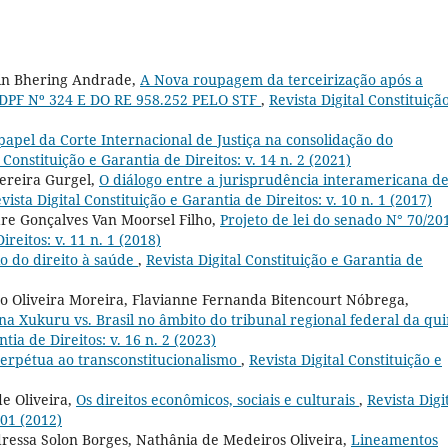
rin Bhering Andrade,
A Nova roupagem da terceirização após a
 ADPF Nº 324 E DO RE 958.252 PELO STF
,
Revista Digital Constituiçã
papel da Corte Internacional de Justiça na consolidação do
 Constituição e Garantia de Direitos: v. 14 n. 2 (2021)
ereira Gurgel,
O diálogo entre a jurisprudência interamericana d
vista Digital Constituição e Garantia de Direitos: v. 10 n. 1 (2017)
re Gonçalves Van Moorsel Filho,
Projeto de lei do senado N° 70/2
ireitos: v. 11 n. 1 (2018)
o do direito à saúde
,
Revista Digital Constituição e Garantia de
o Oliveira Moreira, Flavianne Fernanda Bitencourt Nóbrega,
a Xukuru vs. Brasil no âmbito do tribunal regional federal da qui
tia de Direitos: v. 16 n. 2 (2023)
erpétua ao transconstitucionalismo
,
Revista Digital Constituição e
e Oliveira,
Os direitos econômicos, sociais e culturais
,
Revista Digi
 01 (2012)
dressa Solon Borges, Nathânia de Medeiros Oliveira,
Lineamentos