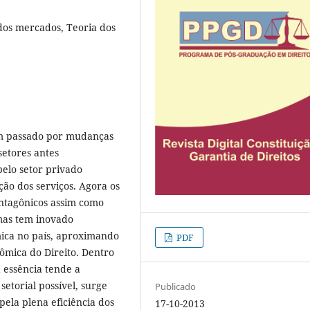
 dos mercados, Teoria dos
tem passado por mudanças
setores antes
pelo setor privado
ão dos serviços. Agora os
antagônicos assim como
mas tem inovado
ica no país, aproximando
PDF
ômica do Direito. Dentro
 essência tende a
etorial possível, surge
Publicado
ela plena eficiência dos
17-10-2013