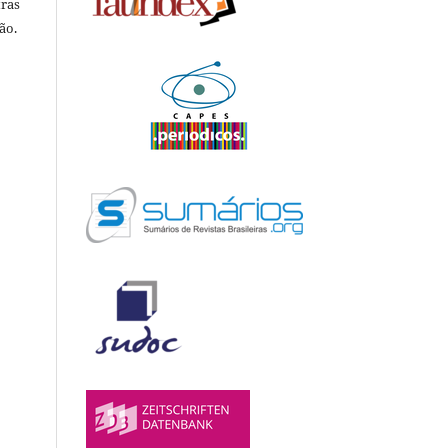
tras
ão.