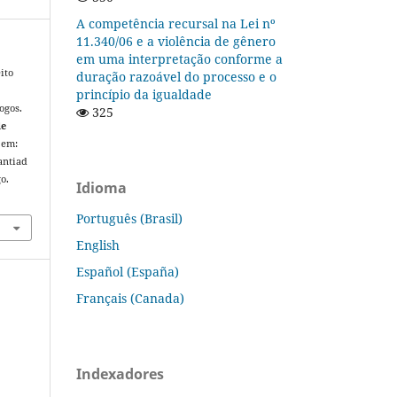
A competência recursal na Lei nº
11.340/06 e a violência de gênero
em uma interpretação conforme a
ito
duração razoável do processo e o
princípio da igualdade
ogos.
325
de
l em:
antiad
o.
Idioma
Português (Brasil)
English
Español (España)
Français (Canada)
Indexadores