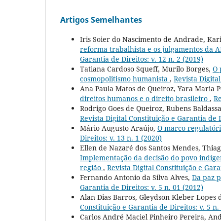
Artigos Semelhantes
Iris Soier do Nascimento de Andrade, Ka
reforma trabalhista e os julgamentos da
Garantia de Direitos: v. 12 n. 2 (2019)
Tatiana Cardoso Squeff, Murilo Borges,
O 
cosmopolitismo humanista
,
Revista Digital
Ana Paula Matos de Queiroz, Yara Maria P
direitos humanos e o direito brasileiro
,
Re
Rodrigo Goes de Queiroz, Rubens Baldassa
Revista Digital Constituição e Garantia de D
Mário Augusto Araújo,
O marco regulatóri
Direitos: v. 13 n. 1 (2020)
Ellen de Nazaré dos Santos Mendes, Thiag
Implementação da decisão do povo indígen
região
,
Revista Digital Constituição e Garan
Fernando Antonio da Silva Alves,
Da paz p
Garantia de Direitos: v. 5 n. 01 (2012)
Alan Dias Barros, Gleydson Kleber Lopes d
Constituição e Garantia de Direitos: v. 5 n.
Carlos André Maciel Pinheiro Pereira, An