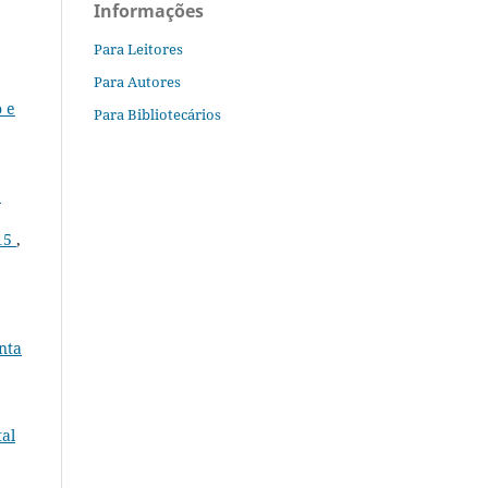
Informações
Para Leitores
Para Autores
o e
Para Bibliotecários
e
015
,
nta
tal