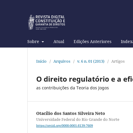
Sobre
Atual
Edições Anteriores
Index
Início
/
Arquivos
/
v. 6 n. 01 (2013)
/
Artigos
O direito regulatório e a e
as contribuições da Teoria dos Jogos
Otacílio dos Santos Silveira Neto
Universidade Federal do Rio Grande do Norte
https://orcid.org/0000-0001-8139-7609