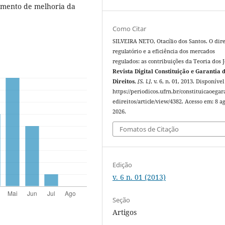
umento de melhoria da
Como Citar
SILVEIRA NETO, Otacílio dos Santos. O dire
regulatório e a eficiência dos mercados
regulados: as contribuições da Teoria dos J
Revista Digital Constituição e Garantia 
Direitos
,
[S. l.]
, v. 6, n. 01, 2013. Disponíve
https://periodicos.ufrn.br/constituicaoegar
edireitos/article/view/4382. Acesso em: 8 ag
2026.
Fomatos de Citação
Edição
v. 6 n. 01 (2013)
Seção
Artigos