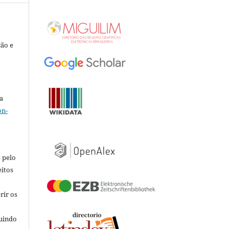
ção e
a
on-
 pelo
eitos
rir os
luindo