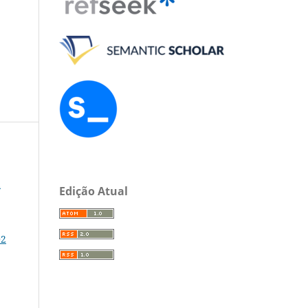
a
Edição Atual
02