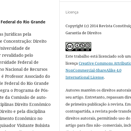
Licença
 Federal do Rio Grande
Copyright (c) 2014 Revista Constitui
Garantia de Direitos
s Jurídicas pela
e Concentração: Direito
Universidade de
 revalidado pelo
Este trabalho está licenciado sob um
ersidade Federal de
licença
Creative Commons Attributi
no Nacional de Recursos
NonCommercial-ShareAlike 4.0
e é Professor Associado do
International License
.
de Federal do Rio Grande
tegra o Programa de Pós-
Autores mantêm os direitos autorais
e da Comissão de auto-
seu artigo. Entretanto, repassam dir
iplinas Direito Econômico
de primeira publicação à revista. Em
reito e pela disciplina
contrapartida, a revista pode transfe
lvimento Econômico no
direitos autorais, permitindo uso do
isador Visitante Bolsista
artigo para fins não- comerciais, inc