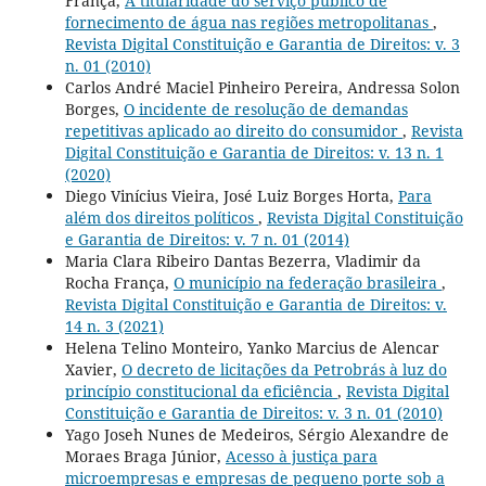
França,
A titularidade do serviço público de
fornecimento de água nas regiões metropolitanas
,
Revista Digital Constituição e Garantia de Direitos: v. 3
n. 01 (2010)
Carlos André Maciel Pinheiro Pereira, Andressa Solon
Borges,
O incidente de resolução de demandas
repetitivas aplicado ao direito do consumidor
,
Revista
Digital Constituição e Garantia de Direitos: v. 13 n. 1
(2020)
Diego Vinícius Vieira, José Luiz Borges Horta,
Para
além dos direitos políticos
,
Revista Digital Constituição
e Garantia de Direitos: v. 7 n. 01 (2014)
Maria Clara Ribeiro Dantas Bezerra, Vladimir da
Rocha França,
O município na federação brasileira
,
Revista Digital Constituição e Garantia de Direitos: v.
14 n. 3 (2021)
Helena Telino Monteiro, Yanko Marcius de Alencar
Xavier,
O decreto de licitações da Petrobrás à luz do
princípio constitucional da eficiência
,
Revista Digital
Constituição e Garantia de Direitos: v. 3 n. 01 (2010)
Yago Joseh Nunes de Medeiros, Sérgio Alexandre de
Moraes Braga Júnior,
Acesso à justiça para
microempresas e empresas de pequeno porte sob a