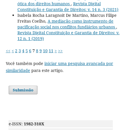
ótica dos direitos humanos
,
Revista Digital
Constituição e Garantia de Direitos: v. 14 n. 3 (2021)
Isabela Rocha Laragnoit De Martino, Marcus Filipe
Freitas Coelho,
A mediação como instrumento de
pacificação social nos conflitos fundiários urbanos
,
Revista Digital Constituição e Garantia de Direitos: v.
12 n. 1 (2019)
<<
<
2
3
4
5
6
7
8
9
10
11
>
>>
Você também pode
iniciar uma pesquisa avançada por
similaridade
para este artigo.
Submissão
e-ISSN:
1982-310X