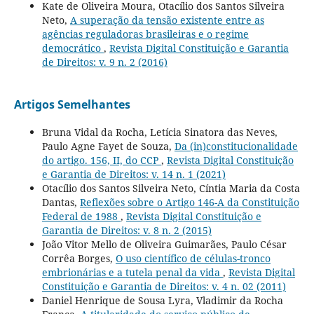
Kate de Oliveira Moura, Otacílio dos Santos Silveira
Neto,
A superação da tensão existente entre as
agências reguladoras brasileiras e o regime
democrático
,
Revista Digital Constituição e Garantia
de Direitos: v. 9 n. 2 (2016)
Artigos Semelhantes
Bruna Vidal da Rocha, Letícia Sinatora das Neves,
Paulo Agne Fayet de Souza,
Da (in)constitucionalidade
do artigo. 156, II, do CCP
,
Revista Digital Constituição
e Garantia de Direitos: v. 14 n. 1 (2021)
Otacílio dos Santos Silveira Neto, Cíntia Maria da Costa
Dantas,
Reflexões sobre o Artigo 146-A da Constituição
Federal de 1988
,
Revista Digital Constituição e
Garantia de Direitos: v. 8 n. 2 (2015)
João Vitor Mello de Oliveira Guimarães, Paulo César
Corrêa Borges,
O uso científico de células-tronco
embrionárias e a tutela penal da vida
,
Revista Digital
Constituição e Garantia de Direitos: v. 4 n. 02 (2011)
Daniel Henrique de Sousa Lyra, Vladimir da Rocha